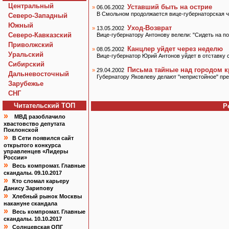
Центральный
Уставший быть на острие
»
06.06.2002
В Смольном продолжается вице-губернаторская 
Северо-Западный
Южный
Уход-Возврат
»
13.05.2002
Северо-Кавказский
Вице-губернатору Антонову велели: "Сидеть на по
Приволжский
Канцлер уйдет через неделю
»
08.05.2002
Уральский
Вице-губернатор Юрий Антонов уйдет в отставку 
Сибирский
Письма тайные над городом к
»
29.04.2002
Дальневосточный
Губернатору Яковлеву делают "непристойное" пре
Зарубежье
СНГ
Читательский TOП
Р
»
МВД разоблачило
хвастовство депутата
Поклонской
»
В Сети появился сайт
открытого конкурса
управленцев «Лидеры
России»
»
Весь компромат. Главные
скандалы. 09.10.2017
»
Кто сломал карьеру
Данису Зарипову
»
Хлебный рынок Москвы
накануне скандала
»
Весь компромат. Главные
скандалы. 10.10.2017
»
Солнцевская ОПГ