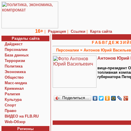
16+
|
|
|
Редакция
Ссылки
Карта сайта
Разделы сайта
F
А
Б
В
Г
Д
Е
Ж
З
И
Й
Дайджест
Персоналии
»
Персоналии
Антонов Юрий Василье
База данных
Антонов Юрий 
Терроризм
Политика
вице-президент 
Экономика
топливная компа
губернатора Пете
Общество
Macc-медиа
Криминал
Религия
Поделиться…
Культура
Спорт
Право
ВИДЕО на FLB.RU
Web-Обзор
Регионы