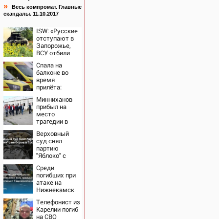
»
Весь компромат. Главные
скандалы. 11.10.2017
ISW: «Русские
отступают в
Запорожье,
ВСУ отбили
Зарницу»
Спала на
балконе во
время
прилёта:
подробности
Минниханов
трагической
прибыл на
гибели
место
малышки в
трагедии в
Нижнекамске
Нижнекамске,
10/08/2026 –
Верховный
где дроны
Новости
суд снял
атаковали
партию
хостел с
"Яблоко" с
рабочими
выборов в
10/08/2026 –
Среди
Госдуму
Новости
погибших при
атаке на
Нижнекамск
есть граждане
Телефонист из
Узбекистана и
Карелии погиб
Таджикистана
на СВО