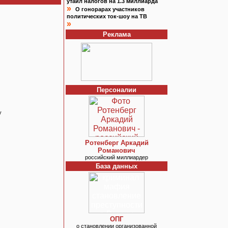
утаил налогов на 1.3 миллиарда
»
О гонорарах участников
политических ток-шоу на ТВ
»
Реклама
Персоналии
у
Ротенберг Аркадий
Романович
российский миллиардер
База данных
ОПГ
о становлении организованной