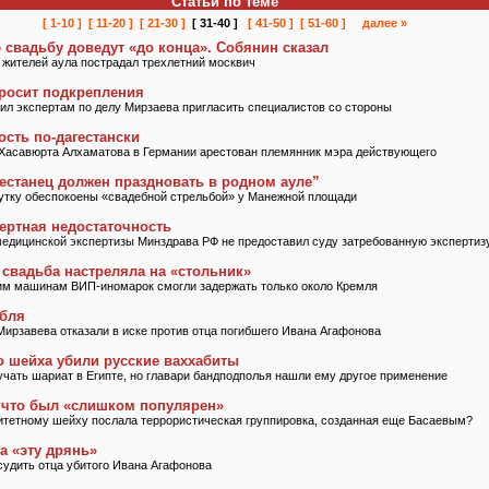
Статьи по теме
[ 1-10 ]
[ 11-20 ]
[ 21-30 ]
[ 31-40 ]
[ 41-50 ]
[ 51-60 ]
далее »
 свадьбу доведут «до конца». Собянин сказал
 жителей аула пострадал трехлетний москвич
просит подкрепления
ил экспертам по делу Мирзаева пригласить специалистов со стороны
сть по-дагестанcки
 Хасавюрта Алхаматова в Германии арестован племянник мэра действующего
естанец должен праздновать в родном ауле”
шутку обеспокоены «свадебной стрельбой» у Манежной площади
ертная недостаточность
медицинской экспертизы Минздрава РФ не предоставил суду затребованную экспертиз
 свадьба настреляла на «стольник»
им машинам ВИП-иномарок смогли задержать только около Кремля
убля
ирзавева отказали в иске против отца погибшего Ивана Агафонова
о шейха убили русские ваххабиты
чать шариат в Египте, но главари бандподполья нашли ему другое применение
у что был «слишком популярен»
ритетному шейху послала террористическая группировка, созданная еще Басаевым?
а «эту дрянь»
судить отца убитого Ивана Агафонова