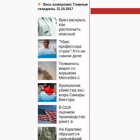
»
Весь компромат. Главные
скандалы. 11.10.2017
Врач раскрыл,
как
распознать
опасный
тромб
"Убил
профессора
страх": Кто на
самом деле
виноват в
Появилось
смерти
видео со
ученого
взрывом
Зезина,
Mercedes с
остановившего
гендиректором
мальчишек на
Хронология
«Уралдронзавода»
поле с
убийства экс-
на Урале
горохом
мэра Самары
Виктора
Тархова и его
В США
жены: шесть
оценили
шокирующих
производство
фактов, новые
ракет в
подробности
России с
На Карелию
производством
обрушится
"Пэтриотов"
сильнейший