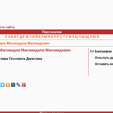
рта сайта
Персоналии
F
А
Б
В
Г
Д
Е
Ж
З
И
Й
К
Л
М
Н
О
П
Р
С
Т
У
Ф
Х
Ц
Ч
Ш
Щ
Э
Ю
Я
дов Магомедали Магомедович
Магомедов Магомедали Магомедович
Биография
Отослать д
глава Госсовета Дагестана
Оставить к