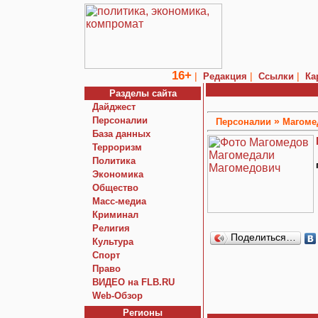
16+
|
|
|
Редакция
Ссылки
Ка
Разделы сайта
Дайджест
Персоналии
»
Персоналии
Магоме
База данных
Терроризм
Политика
Экономика
Общество
Macc-медиа
Криминал
Религия
Поделиться…
Культура
Спорт
Право
ВИДЕО на FLB.RU
Web-Обзор
Регионы