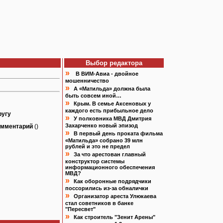
Выбор редактора
»
В ВИМ-Авиа - двойное
мошенничество
»
А «Матильда» должна была
быть совсем иной…
»
Крым. В семье Аксеновых у
каждого есть прибыльное дело
ругу
»
У полковника МВД Дмитрия
Захарченко новый эпизод
омментарий
()
»
В первый день проката фильма
«Матильда» собрано 39 млн
рублей и это не предел
»
За что арестован главный
конструктор системы
информационного обеспечения
МВД?
»
Как оборонные подрядчики
поссорились из-за обналички
»
Организатор ареста Улюкаева
стал советников в банке
"Пересвет"
»
Как строитель "Зенит Арены"