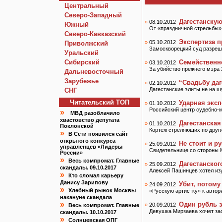
Центральный
Северо-Западный
Дагестанскую
»
08.10.2012
Южный
От «праздничной стрельбы»
Северо-Кавказский
Экспертиза 
»
05.10.2012
Приволжский
Замоскворецкий суд разреш
Уральский
Сибирский
Семейственно
»
03.10.2012
За убийство прежнего мэра
Дальневосточный
Зарубежье
“Свадьбу даг
»
02.10.2012
Дагестанские элиты не на 
СНГ
Читательский TOП
Ударная эксп
»
01.10.2012
Российский центр судебно-
»
МВД разоблачило
хвастовство депутата
Дагестанская
»
01.10.2012
Поклонской
Кортеж стреляющих по друг
»
В Сети появился сайт
открытого конкурса
Не стоит и р
»
25.09.2012
управленцев «Лидеры
Свидетельнице со стороны М
России»
»
Весь компромат. Главные
Дагестанског
»
25.09.2012
скандалы. 09.10.2017
Алексей Пашинцев хотел изу
»
Кто сломал карьеру
Данису Зарипову
Убит, потом
»
24.09.2012
»
Хлебный рынок Москвы
«Русскую артистку» к авто
накануне скандала
»
Один рубль з
»
20.09.2012
Весь компромат. Главные
Девушка Мирзаева хочет за
скандалы. 10.10.2017
»
Солнцевская ОПГ