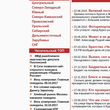
Центральный
Северо-Западный
Великий пот
»
22.06.2015
Южный
Хроника потопа в Курске и 
Северо-Кавказский
регионального управления Ми
справится с большим количе
Приволжский
Уральский
Фоторепорта
»
21.06.2015
«Он утонул»: город Курск уш
Сибирский
Дальневосточный
Может и не д
»
15.06.2014
Зарубежье
СМИ: Александр Руцкой нам
СНГ
Братство «Че
»
07.03.2014
СК РФ возбудил дела об угр
Читательский TOП
»
МВД разоблачило
Выпил, сел з
»
03.02.2014
хвастовство депутата
Находчивого главу курского 
Поклонской
»
В Сети появился сайт
Бюджетные и
»
27.12.2013
открытого конкурса
Бюджет на половину полон, и
управленцев «Лидеры
России»
Блеск и нищ
»
12.11.2013
»
Весь компромат. Главные
Сколько денег должен госуд
скандалы. 09.10.2017
президента в бюджетном криз
»
Кто сломал карьеру
Кто провери
»
27.09.2013
Данису Зарипову
»
Как взрываются курские на
Хлебный рынок Москвы
накануне скандала
Что им стоит
»
23.09.2013
»
Весь компромат. Главные
На улице Карла Маркса в це
скандалы. 10.10.2017
супермаркетов, которых в Кур
»
Солнцевская ОПГ