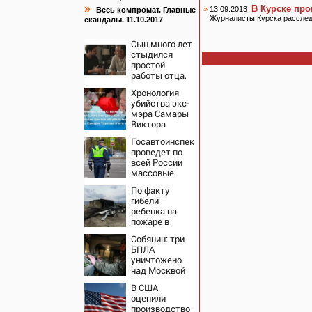
»
В Курске про
»
13.09.2013
Весь компромат. Главные
Журналисты Курска расслед
скандалы. 11.10.2017
Сын много лет
стыдился
простой
работы отца,
пока не узнал,
Хронология
ради чего тот
убийства экс-
отказался от
мэра Самары
карьеры -
Виктора
история одной
Тархова и его
семьи
Госавтоинспекция
жены: шесть
проведет по
шокирующих
всей России
фактов, новые
массовые
подробности
рейды с 10
По факту
августа
гибели
ребенка на
пожаре в
Кызыл-Таше
Собянин: три
возбуждено
БПЛА
уголовное
уничтожено
дело
над Москвой
В США
оценили
производство