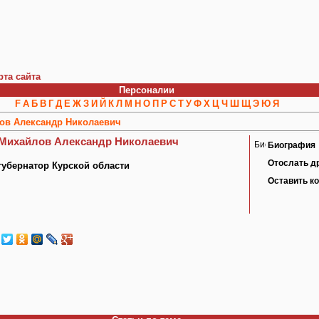
рта сайта
Персоналии
F
А
Б
В
Г
Д
Е
Ж
З
И
Й
К
Л
М
Н
О
П
Р
С
Т
У
Ф
Х
Ц
Ч
Ш
Щ
Э
Ю
Я
ов Александр Николаевич
Михайлов Александр Николаевич
Биография
Отослать д
губернатор Курской области
Оставить к