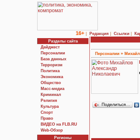
16+
|
|
|
Редакция
Ссылки
Ка
Разделы сайта
Дайджест
Персоналии
»
Персоналии
Михайл
База данных
Терроризм
Политика
Экономика
Общество
Macc-медиа
Криминал
Религия
Поделиться…
Культура
Спорт
Право
ВИДЕО на FLB.RU
Web-Обзор
Регионы