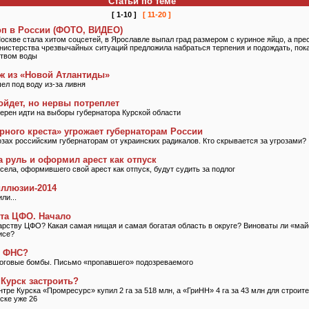
Статьи по теме
[ 1-10 ]
[ 11-20 ]
оп в России (ФОТО, ВИДЕО)
Москве стала хитом соцсетей, в Ярославле выпал град размером с куриное яйцо, а пре
нистерства чрезвычайных ситуаций предложила набраться терпения и подождать, пока
ством воды
ж из «Новой Атлантиды»
ел под воду из-за ливня
ойдет, но нервы потреплет
ерен идти на выборы губернатора Курской области
рного креста» угрожает губернаторам России
озах российским губернаторам от украинских радикалов. Кто скрывается за угрозами?
а руль и оформил арест как отпуск
села, оформившего свой арест как отпуск, будут судить за подлог
ллюзии-2014
ли...
ета ЦФО. Начало
арству ЦФО? Какая самая нищая и самая богатая область в округе? Виноваты ли «май
исе?
т ФНС?
логовые бомбы. Письмо «пропавшего» подозреваемого
 Курск застроить?
нтре Курска «Промресурс» купил 2 га за 518 млн, а «ГриНН» 4 га за 43 млн для строи
ске уже 26