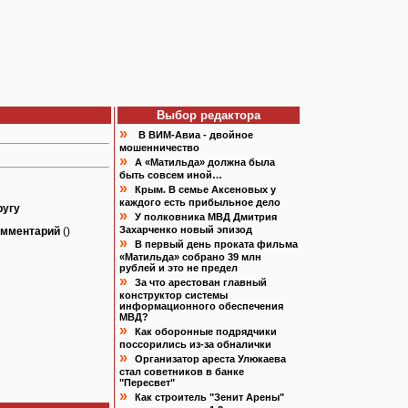
Выбор редактора
»
В ВИМ-Авиа - двойное
мошенничество
»
А «Матильда» должна была
быть совсем иной…
»
Крым. В семье Аксеновых у
каждого есть прибыльное дело
ругу
»
У полковника МВД Дмитрия
Захарченко новый эпизод
омментарий
()
»
В первый день проката фильма
«Матильда» собрано 39 млн
рублей и это не предел
»
За что арестован главный
конструктор системы
информационного обеспечения
МВД?
»
Как оборонные подрядчики
поссорились из-за обналички
»
Организатор ареста Улюкаева
стал советников в банке
"Пересвет"
»
Как строитель "Зенит Арены"