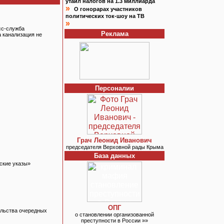
утаил налогов на 1.3 миллиарда
»
О гонорарах участников
политических ток-шоу на ТВ
»
сс-служба
Реклама
 канализация не
Персоналии
Грач Леонид Иванович
председателя Верховной рады Крыма
База данных
ские указы»
ОПГ
тельства очередных
о становлении организованной
преступности в России »»