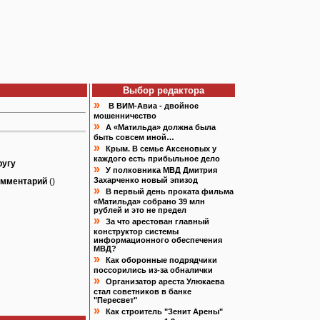
Выбор редактора
»
В ВИМ-Авиа - двойное
мошенничество
»
А «Матильда» должна была
быть совсем иной…
»
Крым. В семье Аксеновых у
каждого есть прибыльное дело
ругу
»
У полковника МВД Дмитрия
Захарченко новый эпизод
омментарий
()
»
В первый день проката фильма
«Матильда» собрано 39 млн
рублей и это не предел
»
За что арестован главный
конструктор системы
информационного обеспечения
МВД?
»
Как оборонные подрядчики
поссорились из-за обналички
»
Организатор ареста Улюкаева
стал советников в банке
"Пересвет"
»
Как строитель "Зенит Арены"