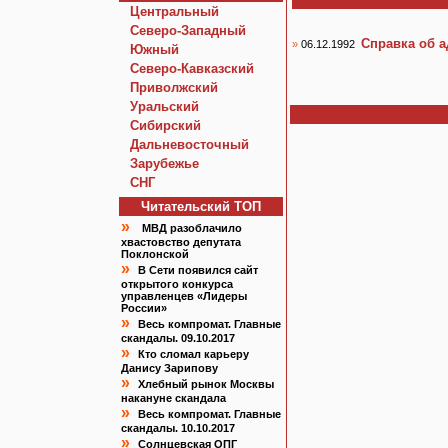
Центральный
Северо-Западный
Справка об а
»
06.12.1992
Южный
Северо-Кавказский
Приволжский
Уральский
Сибирский
Дальневосточный
Зарубежье
СНГ
Читательский TOП
»
МВД разоблачило
хвастовство депутата
Поклонской
»
В Сети появился сайт
открытого конкурса
управленцев «Лидеры
России»
»
Весь компромат. Главные
скандалы. 09.10.2017
»
Кто сломал карьеру
Данису Зарипову
»
Хлебный рынок Москвы
накануне скандала
»
Весь компромат. Главные
скандалы. 10.10.2017
»
Солнцевская ОПГ