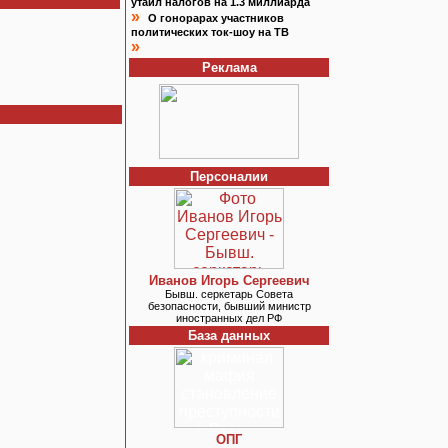
утаил налогов на 1.3 миллиарда
»
О гонорарах участников
политических ток-шоу на ТВ
»
Реклама
Персоналии
Иванов Игорь Сергеевич
Бывш. серкетарь Совета
безопасности, бывший министр
иностранных дел РФ
База данных
ОПГ