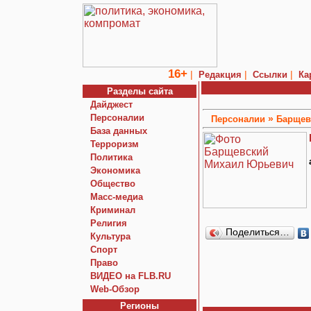
16+
|
|
|
Редакция
Ссылки
Ка
Разделы сайта
Дайджест
Персоналии
»
Персоналии
Барщев
База данных
Терроризм
Политика
Экономика
Общество
Macc-медиа
Криминал
Религия
Поделиться…
Культура
Спорт
Право
ВИДЕО на FLB.RU
Web-Обзор
Регионы