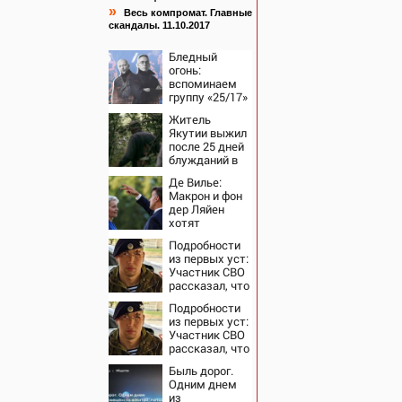
»
Весь компромат. Главные
скандалы. 11.10.2017
Бледный
огонь:
вспоминаем
группу «25/17»
— великую и
Житель
(часто)
Якутии выжил
ужасную
после 25 дней
блужданий в
тайге
Де Вилье:
Макрон и фон
дер Ляйен
хотят
развязать
Подробности
войну с
из первых уст:
Россией
Участник СВО
рассказал, что
спасло его в
Подробности
схватке с
из первых уст:
медведем
Участник СВО
рассказал, что
спасло его в
Быль дорог.
схватке с
Одним днем
медведем
из