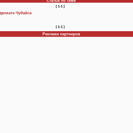
Статьи по теме
[ 1-1 ]
двокате Чубайса
[ 1-1 ]
Реклама партнеров