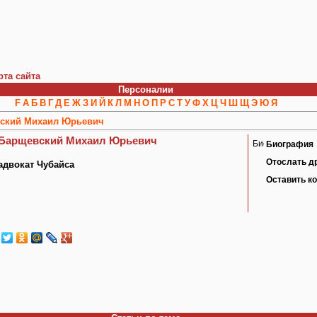
рта сайта
Персоналии
F
А
Б
В
Г
Д
Е
Ж
З
И
Й
К
Л
М
Н
О
П
Р
С
Т
У
Ф
Х
Ц
Ч
Ш
Щ
Э
Ю
Я
ский Михаил Юрьевич
Барщевский Михаил Юрьевич
Биография
Отослать д
адвокат Чубайса
Оставить к