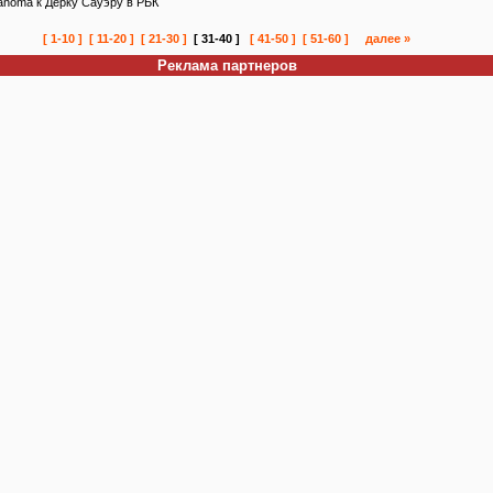
anoma к Дерку Сауэру в РБК
[ 1-10 ]
[ 11-20 ]
[ 21-30 ]
[ 31-40 ]
[ 41-50 ]
[ 51-60 ]
далее »
Реклама партнеров