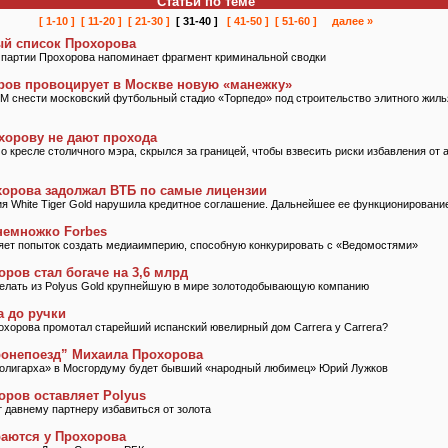
Статьи по теме
[ 1-10 ]
[ 11-20 ]
[ 21-30 ]
[ 31-40 ]
[ 41-50 ]
[ 51-60 ]
далее »
й список Прохорова
в партии Прохорова напоминает фрагмент криминальной сводки
ров провоцирует в Москве новую «манежку»
снести московский футбольный стадио «Торпедо» под строительство элитного жил
хорову не дают прохода
 кресле столичного мэра, скрылся за границей, чтобы взвесить риски избавления от 
хорова задолжал ВТБ по самые лицензии
 White Tiger Gold нарушила кредитное соглашение. Дальнейшее ее функционировани
немножко Forbes
яет попыток создать медиаимперию, способную конкурировать с «Ведомостями»
ров стал богаче на 3,6 млрд
елать из Polyus Gold крупнейшую в мире золотодобывающую компанию
а до ручки
хорова промотал старейший испанский ювелирный дом Carrera y Carrera?
ронепоезд” Михаила Прохорова
 олигарха» в Мосгордуму будет бывший «народный любимец» Юрий Лужков
оров оставляет Polyus
 давнему партнеру избавиться от золота
раются у Прохорова