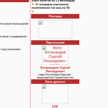
утаил налогов на 1.3 миллиарда
»
О гонорарах участников
политических ток-шоу на ТВ
»
Реклама
ья вызвало возмущение
активов и выдвижения
Персоналии
е под сомнением
Катанандов Сергей
Леонидович
глава Республики Карелия -
председатель Правительства
База данных
ОПГ