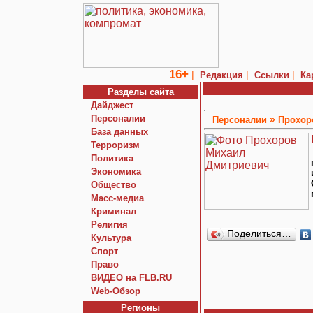
16+
|
|
|
Редакция
Ссылки
Ка
Разделы сайта
Дайджест
Персоналии
»
Персоналии
Прохор
База данных
Терроризм
Политика
Экономика
Общество
Macc-медиа
Криминал
Религия
Поделиться…
Культура
Спорт
Право
ВИДЕО на FLB.RU
Web-Обзор
Регионы