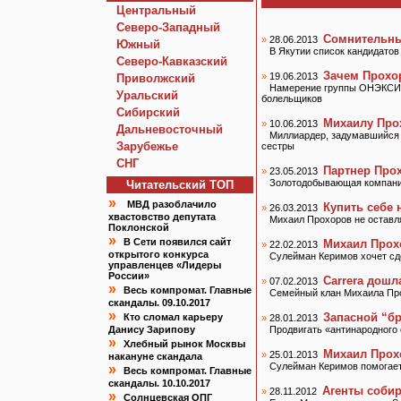
Центральный
Северо-Западный
Сомнительны
»
28.06.2013
Южный
В Якутии список кандидато
Северо-Кавказский
Зачем Прохо
»
19.06.2013
Приволжский
Намерение группы ОНЭКСИМ 
Уральский
болельщиков
Сибирский
Михаилу Про
»
10.06.2013
Дальневосточный
Миллиардер, задумавшийся о
Зарубежье
сестры
СНГ
Партнер Про
»
23.05.2013
Золотодобывающая компания
Читательский TOП
»
МВД разоблачило
Купить себе 
»
26.03.2013
хвастовство депутата
Михаил Прохоров не оставл
Поклонской
»
В Сети появился сайт
Михаил Прохо
»
22.02.2013
открытого конкурса
Сулейман Керимов хочет сд
управленцев «Лидеры
России»
Carrera дошл
»
07.02.2013
»
Весь компромат. Главные
Семейный клан Михаила Про
скандалы. 09.10.2017
»
Запасной “б
Кто сломал карьеру
»
28.01.2013
Данису Зарипову
Продвигать «антинародного
»
Хлебный рынок Москвы
Михаил Прох
»
25.01.2013
накануне скандала
Сулейман Керимов помогает
»
Весь компромат. Главные
скандалы. 10.10.2017
Агенты соби
»
28.11.2012
»
Солнцевская ОПГ