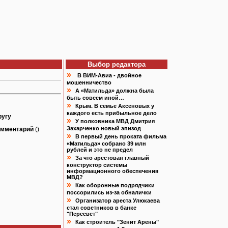
Выбор редактора
»
В ВИМ-Авиа - двойное
мошенничество
»
А «Матильда» должна была
быть совсем иной…
»
Крым. В семье Аксеновых у
каждого есть прибыльное дело
ругу
»
У полковника МВД Дмитрия
Захарченко новый эпизод
омментарий
()
»
В первый день проката фильма
«Матильда» собрано 39 млн
рублей и это не предел
»
За что арестован главный
конструктор системы
информационного обеспечения
МВД?
»
Как оборонные подрядчики
поссорились из-за обналички
»
Организатор ареста Улюкаева
стал советников в банке
"Пересвет"
»
Как строитель "Зенит Арены"