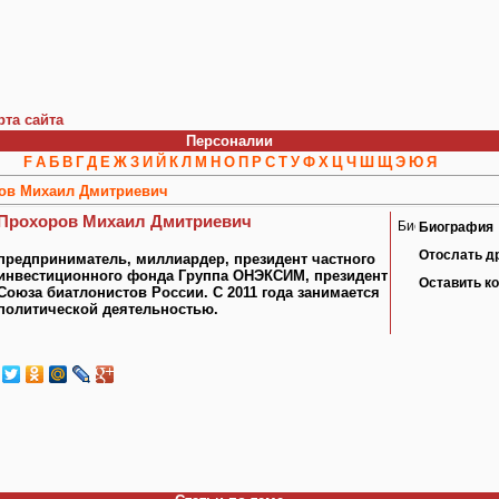
рта сайта
Персоналии
F
А
Б
В
Г
Д
Е
Ж
З
И
Й
К
Л
М
Н
О
П
Р
С
Т
У
Ф
Х
Ц
Ч
Ш
Щ
Э
Ю
Я
ов Михаил Дмитриевич
Прохоров Михаил Дмитриевич
Биография
Отослать д
предприниматель, миллиардер, президент частного
инвестиционного фонда Группа ОНЭКСИМ, президент
Оставить к
Союза биатлонистов России. С 2011 года занимается
политической деятельностью.