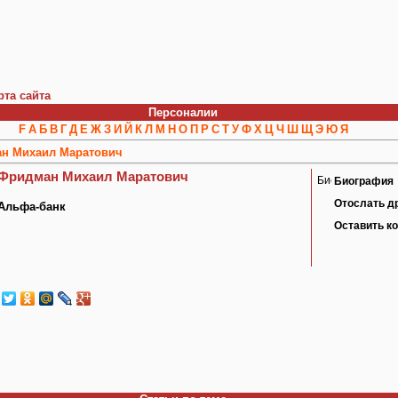
рта сайта
Персоналии
F
А
Б
В
Г
Д
Е
Ж
З
И
Й
К
Л
М
Н
О
П
Р
С
Т
У
Ф
Х
Ц
Ч
Ш
Щ
Э
Ю
Я
н Михаил Маратович
Фридман Михаил Маратович
Биография
Отослать д
Альфа-банк
Оставить к