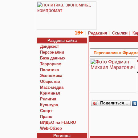
16+
|
|
|
Редакция
Ссылки
Ка
Разделы сайта
Дайджест
Персоналии
»
Персоналии
Фридма
База данных
Терроризм
Политика
Экономика
Общество
Macc-медиа
Криминал
Религия
Поделиться…
Культура
Спорт
Право
ВИДЕО на FLB.RU
Web-Обзор
Регионы