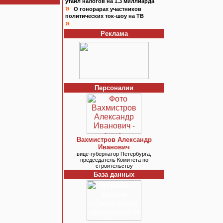
утаил налогов на 1.3 миллиарда
»
О гонорарах участников
политических ток-шоу на ТВ
»
Реклама
Персоналии
Вахмистров Александр
Иванович
вице-губернатор Петербурга,
председатель Комитета по
строительству
База данных