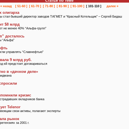
Статьи по теме
« назад
[ 51-60 ]
[ 61-70 ]
[ 71-80 ]
[ 81-90 ]
[ 91-100 ]
[ 101-110 ]
далее »
х олигарха
 стал бывший директор заводов ТАГМЕТ и “Красный Котельщик” – Сергей Бидаш
ит $8 млрд
ет не менее 40% “Альфа-групп”
п” досталось
ы “Альфа”
ефть
огли управлять “Славнефтью”
вала 9 млрд руб.
рд ей предстоит договариваться
тно в «дачном деле»
ридмана
спросили
помнили кризис
острадавших вкладчиков банка
ует Telenor
рвежцам свои активы, полагают эксперты
гала рынок
етензиях за 2001 г.