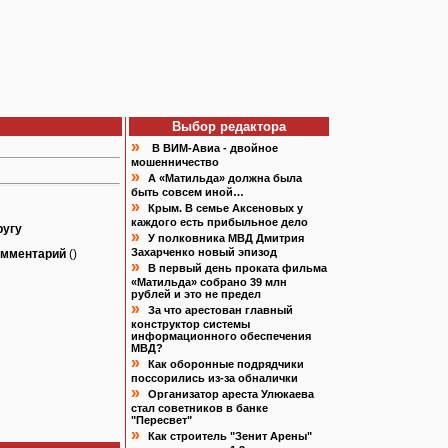
Выбор редактора
»
В ВИМ-Авиа - двойное
мошенничество
»
А «Матильда» должна была
быть совсем иной…
»
Крым. В семье Аксеновых у
каждого есть прибыльное дело
ругу
»
У полковника МВД Дмитрия
Захарченко новый эпизод
омментарий
()
»
В первый день проката фильма
«Матильда» собрано 39 млн
рублей и это не предел
»
За что арестован главный
конструктор системы
информационного обеспечения
МВД?
»
Как оборонные подрядчики
поссорились из-за обналички
»
Организатор ареста Улюкаева
стал советников в банке
"Пересвет"
»
Как строитель "Зенит Арены"