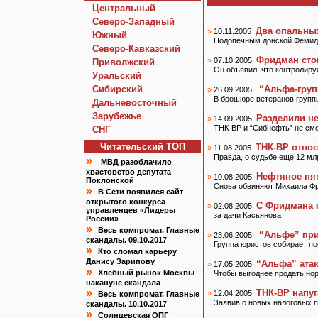
Центральный
Северо-Западный
Два опальны
»
10.11.2005
Южный
Подопечным донской Фемиды
Северо-Кавказский
Фридман сто
»
07.10.2005
Приволжский
Он объявил, что контролиру
Уральский
Сибирский
“Альфа-груп
»
26.09.2005
В брошюре ветеранов групп
Дальневосточный
Зарубежье
Разделили н
»
14.09.2005
ТНК-BP и “Сибнефть” не см
СНГ
Читательский TOП
ТНК-BP отвое
»
11.08.2005
Правда, о судьбе еще 12 мл
»
МВД разоблачило
хвастовство депутата
Нефтяное пя
»
10.08.2005
Поклонской
Снова обвиняют Михаила Ф
»
В Сети появился сайт
открытого конкурса
С Фридмана 
»
02.08.2005
управленцев «Лидеры
за дачи Касьянова
России»
»
Весь компромат. Главные
“Альфе” при
»
23.06.2005
скандалы. 09.10.2017
Группа юристов собирает п
»
Кто сломал карьеру
Данису Зарипову
“Альфа” атак
»
17.05.2005
»
Хлебный рынок Москвы
Чтобы выгоднее продать но
накануне скандала
»
ТНК-BP напу
»
12.04.2005
Весь компромат. Главные
Заявив о новых налоговых пр
скандалы. 10.10.2017
»
Солнцевская ОПГ