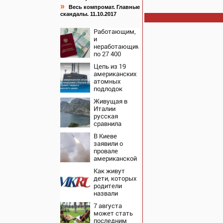
»
Весь компромат. Главные
скандалы. 11.10.2017
Работающим,
и
неработающим:
по 27 400
рублей вручат
Цепь из 19
пенсионерам в
американских
сентябре -
атомных
PrimaMedia.ru
подлодок
«окружает»
Живущая в
Россию и
Италии
Китай: это
русская
инструмент
сравнила
первого
жизнь в
массированного
В Киеве
Европе и в
удара
заявили о
Крыму
провале
американской
операции
Как живут
«Убей
дети, которых
лучника»
родители
против России
назвали
диковинными
7 августа
именами?
может стать
последним