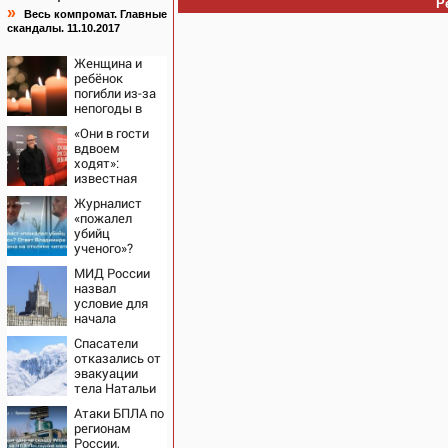
Р
»
Весь компромат. Главные
скандалы. 11.10.2017
Женщина и
ребёнок
погибли из-за
непогоды в
Смоленске
«Они в гости
вдвоем
ходят»:
известная
журналистка
Журналист
подтвердила
«пожалел
роман
убийц
Бондарчука и
ученого»?
Исаковой
Ответ
МИД России
Владимира
назвал
Ворсобина на
условие для
отклики
начала
читателей
переговоров о
Спасатели
мире с
отказались от
Украиной
эвакуации
тела Натальи
Наговицыной
Атаки БПЛА по
с
регионам
семитысячника
России,