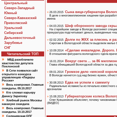
Центральный
Северо-Западный
Сына вице-губернатора Воло
»
26.03.2015
Южный
В деле о многомиллионном хищении при разработ
Северо-Кавказский
имена
Приволжский
Шеф оборонного завода скрыл
»
04.03.2015
Уральский
На старейшем заводе в Вологде разгоняют специа
Сибирский
прокуратура подсчитывает деньги, выведенные «н
Дальневосточный
Долги по ЖКХ за плесень и ра
»
02.02.2015
Зарубежье
Сиротам в Вологодской области выделили жилье б
СНГ
«Сделаю инвалидом. Дорого. 
»
10.09.2014
Читательский TOП
В отношении фигуранта вологодского «дела враче
»
МВД разоблачило
Вокруг света ... за 86 миллион
»
16.01.2014
хвастовство депутата
Глава обнищавшей Вологодской области за два го
Поклонской
»
В Сети появился сайт
Громкое дело «мясной корол
»
09.01.2014
открытого конкурса
В Вологде начнется суд над бизнес-вумен, обчист
управленцев «Лидеры
России»
Едва не успели к саммиту
»
30.08.2013
»
Весь компромат. Главные
Радикальные исламисты из печально известного 
скандалы. 09.10.2017
арсеналом
»
Кто сломал карьеру
Губернаторские колеса Воло
Данису Зарипову
»
15.08.2013
»
Олег Кувшиников объясняет, почему чиновникам 
Хлебный рынок Москвы
(ВИДЕО)
накануне скандала
»
Весь компромат. Главные
скандалы. 10.10.2017
»
Солнцевская ОПГ