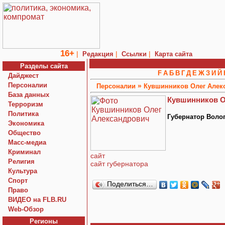
16+
|
|
|
Редакция
Ссылки
Карта сайта
Разделы сайта
F
А
Б
В
Г
Д
Е
Ж
З
И
Й
Дайджест
Персоналии
»
Персоналии
Кувшинников Олег Алек
База данных
Кувшинников О
Терроризм
Политика
Губернатор Воло
Экономика
Общество
Macc-медиа
Криминал
сайт
Религия
сайт губернатора
Культура
Спорт
Поделиться…
Право
ВИДЕО на FLB.RU
Web-Обзор
Регионы