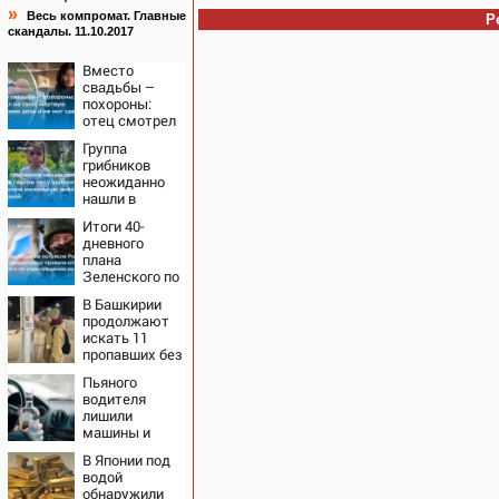
»
Весь компромат. Главные
Р
скандалы. 11.10.2017
Вместо
свадьбы –
похороны:
отец смотрел
на свою
Группа
мертвую 16-
грибников
летнюю дочь
неожиданно
и не мог
нашли в
сдержать
глухом лесу
слезы
Итоги 40-
одинокую
дневного
испуганную
плана
маленькую
Зеленского по
девочку с
принуждению
игрушкой
В Башкирии
к миру: как
продолжают
ответила
искать 11
Россия,
пропавших без
полный разбор
вести
провала
Пьяного
операции
водителя
Украины от
лишили
военкора Коца
машины и
отправили в
В Японии под
тюрь
водой
обнаружили