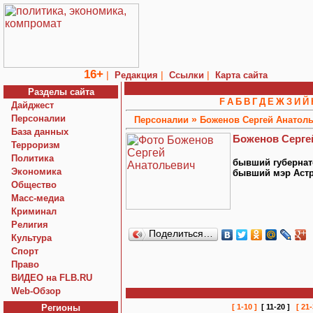
16+
|
|
|
Редакция
Ссылки
Карта сайта
Разделы сайта
F
А
Б
В
Г
Д
Е
Ж
З
И
Й
Дайджест
Персоналии
»
Персоналии
Боженов Сергей Анатол
База данных
Боженов Серге
Терроризм
Политика
бывший губернат
Экономика
бывший мэр Аст
Общество
Macc-медиа
Криминал
Религия
Поделиться…
Культура
Спорт
Право
ВИДЕО на FLB.RU
Web-Обзор
Регионы
[ 1-10 ]
[ 11-20 ]
[ 21-