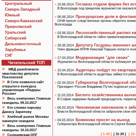
Центральный
Госзаказ отдали фирме без ис
»
10.06.2014
В Волгограде под прицелом журналистов оказался
Северо-Западный
Южный
Прокурорские доли в фонтане
»
06.06.2014
Северо-Кавказский
ОНФ просит следственные органы обратить внима
Волгограда
Приволжский
Уральский
Лесохозяйственный распил к
»
03.06.2014
В Волгоградской области тайно приватизированны
Сибирский
Дальневосточный
Депутату Госдумы вменяют ш
»
26.05.2014
Зарубежье
Член фракции КПРФ Николай Паршин попал в пол
СНГ
Модернизация "для своих"
»
17.04.2014
Журналисты Волгоградской области публикуют ре
Читательский TOП
»
МВД разоблачило
Аудиторы пойдут по квартир
»
15.04.2014
хвастовство депутата
В Волгоградской области аудиторы займутся рев
Поклонской
»
В Сети появился сайт
Губернатор Волгоградской обл
»
02.04.2014
открытого конкурса
Президент России Владимир Путин подписал указ 
управленцев «Лидеры
России»
Беглого хозяйственника вычи
»
11.03.2014
»
Весь компромат. Главные
В Софии задержан бывший председатель террито
скандалы. 09.10.2017
»
Чиновникам напомнили о заб
Кто сломал карьеру
»
06.03.2014
Власти Волгоградской области забросили свои об
Данису Зарипову
»
Хлебный рынок Москвы
Боженова просят на выход
»
04.03.2014
накануне скандала
Губернатора Волгоградской области Сергея Божено
»
Весь компромат. Главные
скандалы. 10.10.2017
»
[ 1-10 ]
[ 11-20 ]
[ 21-
Солнцевская ОПГ