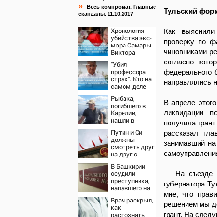
»
Весь компромат. Главные
Тульский фор
скандалы. 11.10.2017
Хронология
Как выяснил
убийства экс-
проверку по ф
мэра Самары
чиновниками ре
Виктора
Тархова и его
согласно кото
"Убил
жены: шесть
профессора
федерального б
шокирующих
страх": Кто на
фактов, новые
направлялись н
самом деле
подробности
виноват в
Рыбака,
смерти
В апреле этог
погибшего в
ученого
Карелии,
ликвидации п
Зезина,
нашли в
остановившего
получила грант
спасательном
мальчишек на
Путин и Си
рассказал гла
жилете
поле с
должны
занимавший на 
горохом
смотреть друг
самоуправлени
на друг с
подозрением:
В Башкирии
Зеленский
осудили
— На съезде м
поставил
преступника,
задачу своим
губернатора Ту
напавшего на
дипломатам
мне, что прав
пару после
Врач раскрыл,
застолья
решением мы до
как
распознать
грант. На след