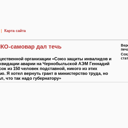
|
Карта сайта
НКО-самовар дал течь
Вер
печ
Сох
щественной организации «Союз защиты инвалидов и
ста
иквидации аварии на Чернобыльской АЭМ Геннадий
ок из 150 человек подставной, никого из этих
ю. Я хотел вернуть грант в министерство труда, но
л, что так надо губернатору»