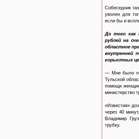
Собеседник га
уволен для то
если бы и всплы
До того как 
рублей на сч
областное пр
внутренней п
корыстных це
— Мне было пе
Тульской облас
помощи женщина
министерство т
«Известия» доз
через 40 минут
Владимир Груз
трубку.