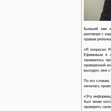
Бывший зам м
разговоре с ко
правам ребенка
«Я попросил Я
Ефимовым я л
занималось про
проверенной ин
выходил, мне ст
По его словам,
началась прове
«Эту информаци
был моим колл
проверять своег