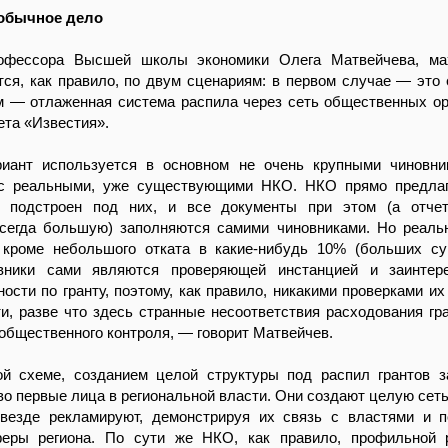
 обычное дело
офессора Высшей школы экономики Олега Матвейчева, ма
тся, как правило, по двум сценариям: в первом случае — это
ом — отлаженная система распила через сеть общественных ор
ета «Известия».
ант используется в основном не очень крупными чиновни
с реальными, уже существующими НКО. НКО прямо предлага
 подстроен под них, и все документы при этом (а отчет
всегда большую) заполняются самими чиновниками. Но реал
, кроме небольшого отката в какие-нибудь 10% (больших с
овники сами являются проверяющей инстанцией и заинтер
ности по гранту, поэтому, как правило, никакими проверками их
и, разве что здесь странные несоответствия расходования гр
 общественного контроля, — говорит Матвейчев.
ой схеме, созданием целой структуры под распил грантов 
во первые лица в региональной власти. Они создают целую сет
везде рекламируют, демонстрируя их связь с властями и 
еры региона. По сути же НКО, как правило, профильной 