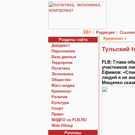
16+
|
|
Редакция
Ссылки
Криминал »
Разделы сайта
Дайджест
Тульский 
Персоналии
База данных
FLB: Глава об
Терроризм
участников л
Политика
Ефимов: «Спис
Экономика
людей я не зна
Общество
Мищенко сказа
Macc-медиа
Криминал
Религия
Культура
Спорт
Право
ВИДЕО на FLB.RU
Web-Обзор
Регионы