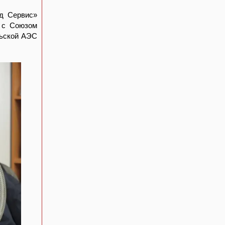
д Сервис»
а с Союзом
льской АЭС