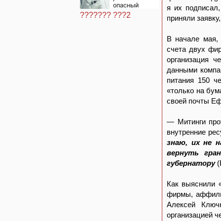
опасный
я их подписал
тромб
??????? ???2
приняли заявку,
В начале мая,
счета двух фи
организация ч
данными компа
питания 150 ч
«только на бум
своей почты Еф
— Митинги про
внутренние ре
знаю, их не 
вернуть гра
губернатору
(
Как выяснили 
фирмы, аффили
Алексей Ключ
организацией ч