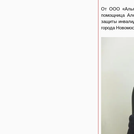
От ООО «Алья
помощница Але
защиты инвали
города Новомос