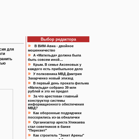
Выбор редактора
»
В ВИМ-Авиа - двойное
сия для
мошенничество
ати
»
А «Матильда» должна была
ранить
быть совсем иной…
тью
»
Крым. В семье Аксеновых у
каждого есть прибыльное дело
»
У полковника МВД Дмитрия
Захарченко новый эпизод
»
В первый день проката фильма
«Матильда» собрано 39 млн
рублей и это не предел
»
За что арестован главный
конструктор системы
информационного обеспечения
МВД?
»
Как оборонные подрядчики
поссорились из-за обналички
»
Организатор ареста Улюкаева
стал советников в банке
"Пересвет"
»
Как строитель "Зенит Арены"