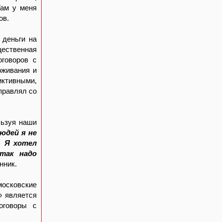
Там у меня
ов.
 деньги на
щественная
говоров с
оживания и
иктивными,
правлял со
льзуя наши
людей я не
. Я хотел
так надо
нник.
осковские
» является
оговоры с