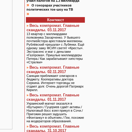
утаил налогов на 1.3 миллиарда
»
О гонорарах участников
политических ток-шоу на ТВ
»
Контекст
Весь компромат. Главные
»
скандалы. 03.11.2017
13 квартир с миллиардами
полковника Захарченко. У бывшего
почтмейстера арестовали миллионы.
Рублёвский «решала» с Лубянки. Ещё
одному заму ФСИН светят «Кресты».
Экстрасенс и маг с деньгами
«Газпрома». Пришлые миллиардеры
Питера./ Как зарабатывают хипстеры
«Стрелки»
Весь компромат. Главные
»
скандалы. 02.11.2017
Санкции приближают олигархов к
бюджету. Кооперативы доктора
Серкина. Интернет-торговцы не
отдают долг. Очень дорогой Патриарх
Кирилл.
Весь компромат. Главные
»
скандалы. 01.11.2017
Украинский магнат оказался в
«Бутырке»./ Гуцериев сдаёт активы./
Налоговый босс взял прикуп в Сочи./
Пригожин решил задушить
«Фонтанку» в объятиях./ Геи, похожие
на модераторов образования.
Весь компромат. Главные
»
скандалы. 31.10.2017