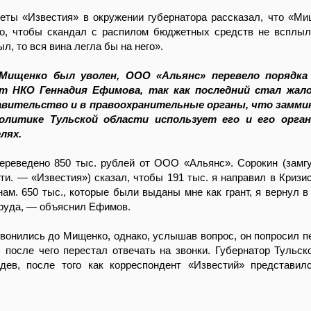
зеты «Известия» в окружении губернатора рассказал, что «М
го, чтобы скандал с распилом бюджетных средств не всплыл
л, то вся вина легла бы на него».
Мищенко был уволен, ООО «Альянс» перевело порядка
ет НКО Геннадия Ефимова, так как последний стал жал
авительство и в правоохранительные органы, что замми
олитике Тульской области использует его и его орга
лях.
реведено 850 тыс. рублей от ООО «Альянс». Сорокин (замг
ти. — «Известия») сказал, чтобы 191 тыс. я направил в Кризи
м. 650 тыс., которые были выданы мне как грант, я вернул в
руда, — объяснил Ефимов.
вонились до Мищенко, однако, услышав вопрос, он попросил п
, после чего перестал отвечать на звонки. Губернатор Тульск
дев, после того как корреспондент «Известий» представил