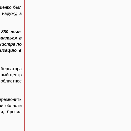
ищенко был
 наружу, а
 850 тыс.
оваться в
нистра по
низацию в
убернатора
сный центр
 областное
ерезвонить
ой области
ся, бросил