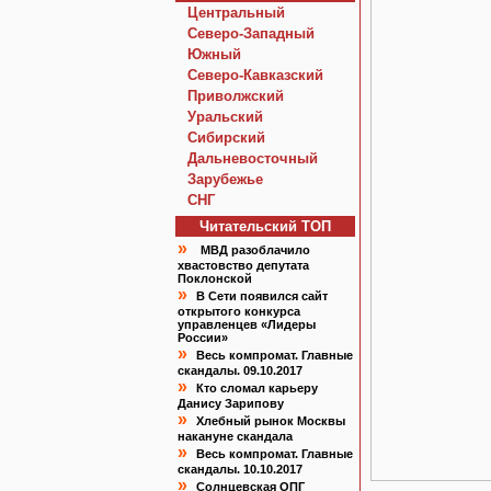
Центральный
Северо-Западный
Южный
Северо-Кавказский
Приволжский
Уральский
Сибирский
Дальневосточный
Зарубежье
СНГ
Читательский TOП
»
МВД разоблачило
хвастовство депутата
Поклонской
»
В Сети появился сайт
открытого конкурса
управленцев «Лидеры
России»
»
Весь компромат. Главные
скандалы. 09.10.2017
»
Кто сломал карьеру
Данису Зарипову
»
Хлебный рынок Москвы
накануне скандала
»
Весь компромат. Главные
скандалы. 10.10.2017
»
Солнцевская ОПГ