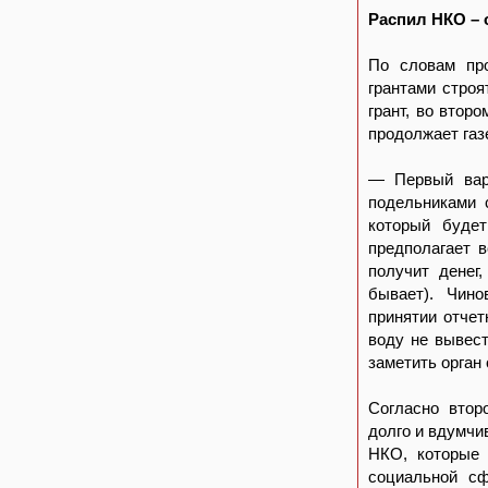
Распил НКО –
По словам пр
грантами строя
грант, во втор
продолжает газ
— Первый вари
подельниками 
который будет
предполагает 
получит денег
бывает). Чин
принятии отчет
воду не вывест
заметить орган
Согласно втор
долго и вдумчи
НКО, которые 
социальной сф