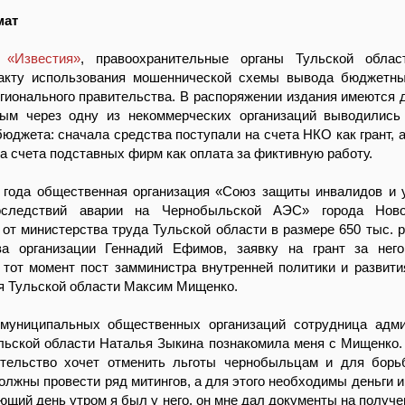
мат
и
«Известия»
, правоохранительные органы Тульской облас
акту использования мошеннической схемы вывода бюджетны
гионального правительства. В распоряжении издания имеются 
рым через одну из некоммерческих организаций выводились
юджета: сначала средства поступали на счета НКО как грант, а
а счета подставных фирм как оплата за фиктивную работу.
о года общественная организация «Союз защиты инвалидов и 
оследствий аварии на Чернобыльской АЭС» города Ново
 от министерства труда Тульской области в размере 650 тыс. р
ва организации Геннадий Ефимов, заявку на грант за нег
тот момент пост замминистра внутренней политики и развити
я Тульской области Максим Мищенко.
униципальных общественных организаций сотрудница адми
льской области Наталья Зыкина познакомила меня с Мищенко.
ительство хочет отменить льготы чернобыльцам и для бор
лжны провести ряд митингов, а для этого необходимы деньги и
ующий день утром я был у него, он мне дал документы на получе