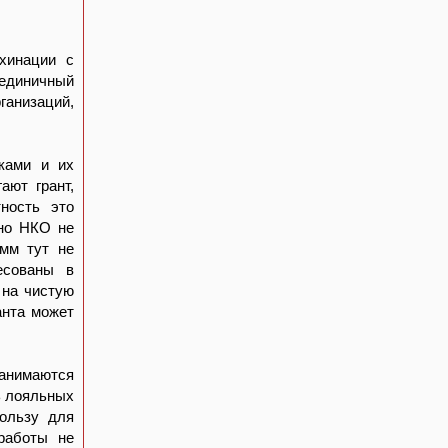
хинации с
 единичный
ганизаций,
ками и их
ют грант,
ность это
ьно НКО не
умм тут не
есованы в
 на чистую
анта может
занимаются
ь лояльных
пользу для
работы не