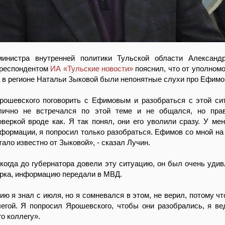
инистра внутренней политики Тульской области Александ
рреспондентом
ИА «Тульские новости»
пояснил, что от уполномо
 в регионе Натальи Зыковой были непонятные слухи про Ефимо
рошевского поговорить с Ефимовым и разобраться с этой си
ично не встречался по этой теме и не общался, но прав
веркой вроде как. Я так понял, они его уволили сразу. У ме
формации, я попросил только разобраться. Ефимов со мной на 
ало известно от Зыковой», - сказал Лучин.
 когда до губернатора довели эту ситуацию, он был очень удив
рка, информацию передали в МВД.
ю я знал с июля, но я сомневался в этом, не верил, потому ч
егой. Я попросил Ярошевского, чтобы они разобрались, я ве
о коллегу».