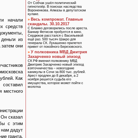
От Собчак ушёл политический
гипнотизёр. В поисках наследства
Вороненкова. Алмазы в депутатском
кулаке.
Весь компромат. Главные
ти начали
»
скандалы. 30.10.2017
х средств
С Блажко договорились после ареста.
Банкир Фетисов пробуется в кино.
документы,
Сердюков расстался с Васильевой
 деньги из
ещё раз. 500 тысяч Шакро для
генерала СК. Лукашенко прилетел
 затем они
привет от покойного Березовского.
У полковника МВД Дмитрия
»
Захарченко новый эпизод
СК РФ вменил полковнику МВД
участников
Дмитрию Захарченко новый эпизод
взяточничества – новогодние
московска
каникулы в Сочи за 800 тыс. рублей.
Арест продлен до 8 декабря, а 2
ублей. Как
ноября решится судьба его
имущества, которое может пойти с
о составил
молотка
я местного
нистрации
 Он сказал
ьбы с этим
 нам дадут
ние гранта,