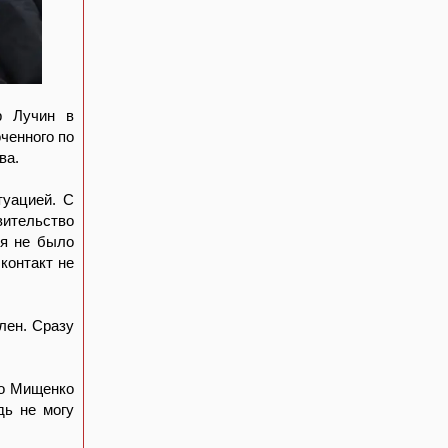
р Лучин в
ченного по
ва.
туацией. С
ительство
ня не было
контакт не
лен. Сразу
то Мищенко
дь не могу