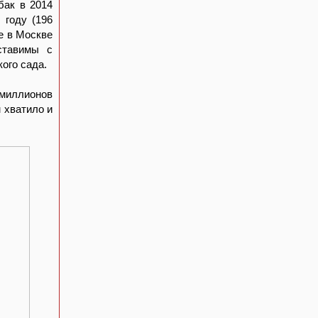
бак в 2014
 году (196
е в Москве
оставимы с
ого сада.
 миллионов
 хватило и