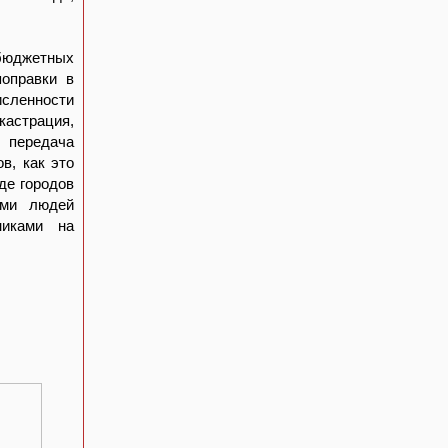
бюджетных
оправки в
сленности
астрация,
е передача
в, как это
де городов
ыми людей
никами на