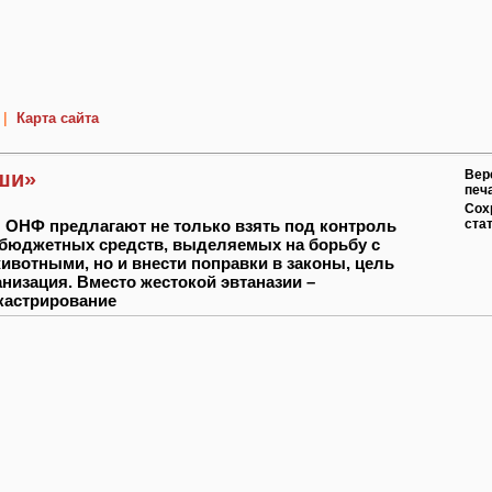
|
Карта сайта
ши»
Вер
печ
Сох
 ОНФ предлагают не только взять под контроль
ста
бюджетных средств, выделяемых на борьбу с
вотными, но и внести поправки в законы, цель
анизация. Вместо жестокой эвтаназии –
кастрирование