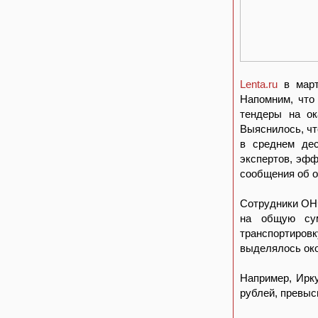
Lenta.ru
в мар
Напомним, что
тендеры на ок
Выяснилось, чт
в среднем де
экспертов, эфф
сообщения об о
Сотрудники О
на общую сум
транспортиров
выделялось око
Например, Ирку
рублей, превыси