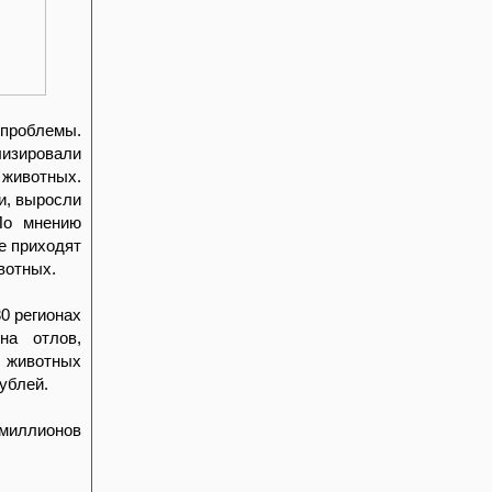
проблемы.
лизировали
 животных.
и, выросли
По мнению
е приходят
вотных.
30 регионах
на отлов,
 животных
ублей.
 миллионов