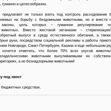
, гуманно и целесообразно.
предлагают не только взять под контроль расходование 
ляемых на борьбу с бездомными животными, но и внести п
законы, цель которых – гуманное регулирование чи
 животных. Вместо жестокой эвтаназии – стерилизация/к
обратный выпуск в среду естественного обитания, а такж
брые руки, посредством социальной рекламы и работы приюто
нем Новгороде, Санкт-Петербурге, Казани и еще небольшом ря
е хочется отметить, что более 70% всех укусов животн
владельческими животными выгуливаемыми их собствен
риториях, а не безнадзорными животными!
у под хвост
о бюджетных средствах.