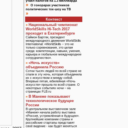
утаил налогов на 1.3 миллиарда
»
О гонорарах участников
политических ток-шоу на ТВ
»
Контекст
Национальный чемпионат
»
WorldSkills Hi-Tech 2017
проходит в Екатеринбурге
Саймон Бартли, президент
международного движения WorldSkills
International: «WorldSkills – это не
только соревнования, это целая
среда: компетенции, навыки, умения,
карьера и глобальное международное
сотрудничество».
«Ночь искусств»
»
объединила Россию
Сотни тысяч людей по всей стране не
спали в эту ночь, которая объединила
их с искусством и между собой.
Впервые пятая, юбилейная «Ночь
искусств» прошла по всей стране. О
некоторых событиях ночи – на
страницах FLB.ru
В Манеже показывают
»
технологическое будущее
России
В центральном выставочном зале
«Манеж» начала работу выставка
«Россия, устремлённая в будущее».
Крупнейшие компании страны и
российские стартапы представят
своё видение - как будет меняться