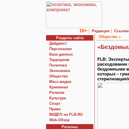
16+
|
|
Редакция
Ссылки
Общество »
Разделы сайта
Дайджест
«Бездомы
Персоналии
База данных
FLB: Эксперты
Терроризм
расходование 
Политика
бездомными жи
Экономика
которых – гум
Общество
стерилизация/
Macc-медиа
Криминал
Религия
Культура
Спорт
Право
ВИДЕО на FLB.RU
Web-Обзор
Регионы