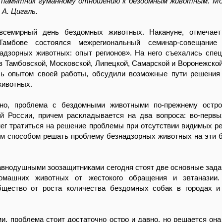
 памятник гуманному отношению к бездомным животным. Мо
 А. Цигаль.
 всемирный день бездомных животных. Накануне, отмеча
амбове состоялся межрегиональный семинар-совещание
адзорных животных: опыт регионов». На него съехались спе
з Тамбовской, Московской, Липецкой, Самарской и Воронежской
ь опытом своей работы, обсудили возможные пути решения
животных.
но, проблема с бездомными животными по-прежнему остро
ей России, причем раскладывается на два вопроса: во-первы
г тратиться на решение проблемы при отсутствии видимых ре
ким способом решать проблему безнадзорных животных на эти
авнодушными зоозащитниками сегодня стоят две основные зада
омашних животных от жестокого обращения и эвтаназии.
бщество от роста количества бездомных собак в городах и
и, проблема стоит достаточно остро и давно, но решается она 