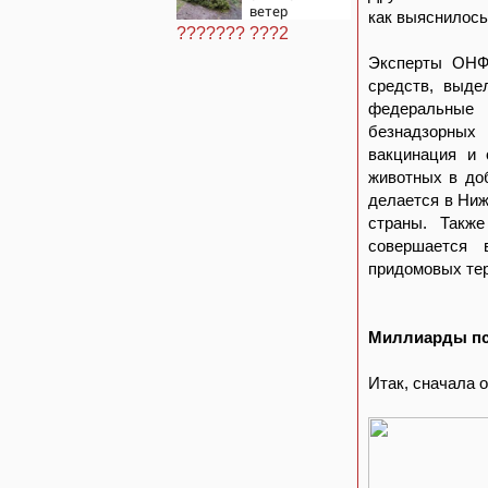
ветер
как выяснилось
??????? ???2
Эксперты ОНФ 
средств, выде
федеральные 
безнадзорных
вакцинация и 
животных в до
делается в Ниж
страны. Такж
совершается 
придомовых тер
Миллиарды пс
Итак, сначала 