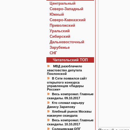
Центральный
Северо-Западный
Южный
Северо-Кавказский
Приволжский
Уральский
Сибирский
Дальневосточный
Зарубежье
СНГ
Читательский TOП
»
МВД разоблачило
хвастовство депутата
Поклонской
»
В Сети появился сайт
открытого конкурса
управленцев «Лидеры
России»
»
Весь компромат. Главные
скандалы. 09.10.2017
»
Кто сломал карьеру
Данису Зарипову
»
Хлебный рынок Москвы
накануне скандала
»
Весь компромат. Главные
скандалы. 10.10.2017
»
Солнцевская ОПГ