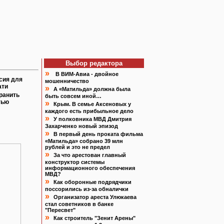
Выбор редактора
»
В ВИМ-Авиа - двойное
сия для
мошенничество
ати
»
А «Матильда» должна была
ранить
быть совсем иной…
тью
»
Крым. В семье Аксеновых у
каждого есть прибыльное дело
»
У полковника МВД Дмитрия
Захарченко новый эпизод
»
В первый день проката фильма
«Матильда» собрано 39 млн
рублей и это не предел
»
За что арестован главный
конструктор системы
информационного обеспечения
МВД?
»
Как оборонные подрядчики
поссорились из-за обналички
»
Организатор ареста Улюкаева
стал советников в банке
"Пересвет"
»
Как строитель "Зенит Арены"