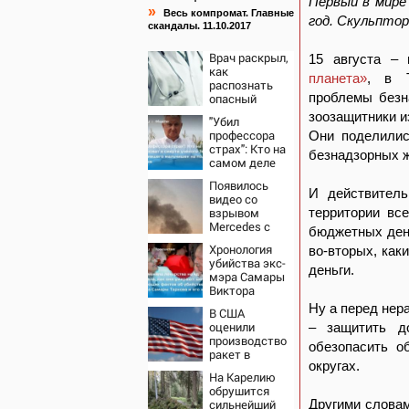
Первый в мире
»
Весь компромат. Главные
год. Скульптор
скандалы. 11.10.2017
Врач раскрыл,
15 августа –
как
планета»
, в Т
распознать
проблемы безн
опасный
тромб
зоозащитники и
"Убил
профессора
Они поделилис
страх": Кто на
безнадзорных 
самом деле
виноват в
Появилось
смерти
И действитель
видео со
ученого
взрывом
территории вс
Зезина,
Mercedes с
остановившего
бюджетных дене
гендиректором
мальчишек на
Хронология
во-вторых, ка
«Уралдронзавода»
поле с
убийства экс-
на Урале
деньги.
горохом
мэра Самары
Виктора
Тархова и его
Ну а перед нер
В США
жены: шесть
оценили
– защитить д
шокирующих
производство
фактов, новые
обезопасить о
ракет в
подробности
округах.
России с
На Карелию
производством
обрушится
"Пэтриотов"
сильнейший
Другими словам