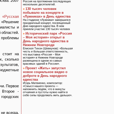
сква. 2007
Россия на протяжении последующих
нескольких десятилетий.
130 тысяч человек
»
побывало на концерте в
ет
«Русская
«Лужниках» в День единства
На стадионе «Лужники» завершился
 «Решение
праздничный концерт, посвященный
Дню народного единства. В нем
циалисты и
приняли участие 130 тысяч человек
 областей.
Исторический парк «Россия
»
– Моя история» открыт в
 проблемы
День народного единства в
Нижнем Новгороде
Епископ Тихон (Шевкунов): «Большая
честь и большая ответственность,
 стоит на
что выставка «Россия – Моя
история» в Нижнем Новгороде
х, сколько
размещена в одном из самых
красивых зданий в России».
зультатов,
Проект «Жить» запустил
»
 бюджетные
новое социальное видео о
доброте в День народного
единства
Игорь Матвиенко, композитор:
чи. Первое
«Смысл нашего проекта —
напомнить людям, что в минуты
 Второе -
отчаяния и пустоты нужно найти в
себе силы продолжать жить дальше».
 городских
не всегда,