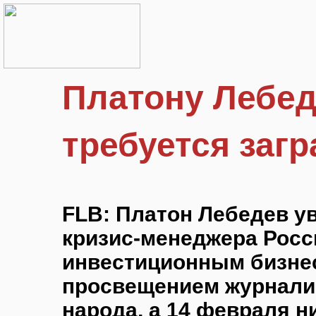
Платону Лебед
требуется заг
FLB: Платон Лебедев у
кризис-менеджера Росс
инвестиционным бизне
просвещением журналис
народа, а 14 февраля н