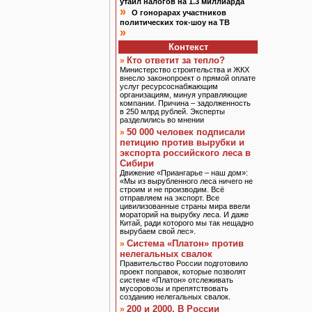
утаил налогов на 1.3 миллиарда
»
О гонорарах участников
политических ток-шоу на ТВ
»
Контекст
Кто ответит за тепло?
»
Министерство строительства и ЖКХ
внесло законопроект о прямой оплате
услуг ресурсоснабжающим
организациям, минуя управляющие
компании. Причина – задолженность
в 250 млрд рублей. Эксперты
разделились во мнении
50 000 человек подписали
»
петицию против вырубки и
экспорта российского леса в
Сибири
Движение «Приангарье – наш дом»:
«Мы из вырубленного леса ничего не
строим и не производим. Всё
отправляем на экспорт. Все
цивилизованные страны мира ввели
мораторий на вырубку леса. И даже
Китай, ради которого мы так нещадно
вырубаем свой лес».
Система «Платон» против
»
нелегальных свалок
Правительство России подготовило
проект поправок, которые позволят
системе «Платон» отслеживать
мусоровозы и препятствовать
созданию нелегальных свалок.
200 и 2000. В России
»