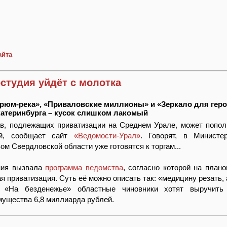
айта
студия уйдёт с молотка
грюм-река», «Приваловские миллионы» и «Зеркало для геро
Екатеринбурга – кусок слишком лакомый
в, подлежащих приватизации на Среднем Урале, может попол
ей, сообщает сайт
«Ведомости-Урал»
. Говорят, в Министе
м Свердловской области уже готовятся к торгам...
ния вызвала
программа ведомства
, согласно которой на плано
 приватизация. Суть её можно описать так: «медицину резать, 
. «На безденежье» областные чиновники хотят выручить
мущества 6,8 миллиарда рублей.