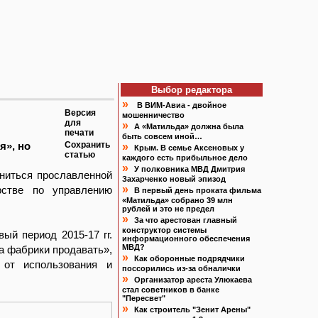
Выбор редактора
»
В ВИМ-Авиа - двойное
Версия
мошенничество
для
»
А «Матильда» должна была
печати
быть совсем иной…
я», но
Сохранить
»
Крым. В семье Аксеновых у
статью
каждого есть прибыльное дело
»
У полковника МВД Дмитрия
ниться прославленной
Захарченко новый эпизод
»
рстве по управлению
В первый день проката фильма
«Матильда» собрано 39 млн
рублей и это не предел
»
За что арестован главный
конструктор системы
вый период 2015-17 гг.
информационного обеспечения
МВД?
а фабрики продавать»,
»
Как оборонные подрядчики
 от использования и
поссорились из-за обналички
»
Организатор ареста Улюкаева
стал советников в банке
"Пересвет"
»
Как строитель "Зенит Арены"