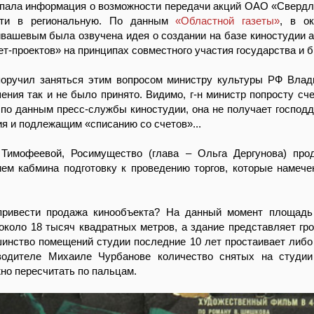
тупала информация о возможности передачи акций ОАО «Свердл
сти в региональную. По данным
«Областной газеты»
, в о
йвашевым была озвучена идея о создании на базе киностудии 
ет-проектов» на принципах совместного участия государства и б
оручил заняться этим вопросом министру культуры РФ Влад
шения так и не было принято. Видимо, г-н министр попросту сч
 по данным пресс-службы киностудии, она не получает господде
 и подлежащим «списанию со счетов»...
Тимофеевой, Росимущество (глава – Ольга Дергунова) про
ием кабмина подготовку к проведению торгов, которые намеч
привести продажа кинообъекта? На данный момент площадь
 около 18 тысяч квадратных метров, а здание представляет г
шинство помещений студии последние 10 лет простаивает либо
водителе Михаиле Чурбанове количество снятых на студии
но пересчитать по пальцам.