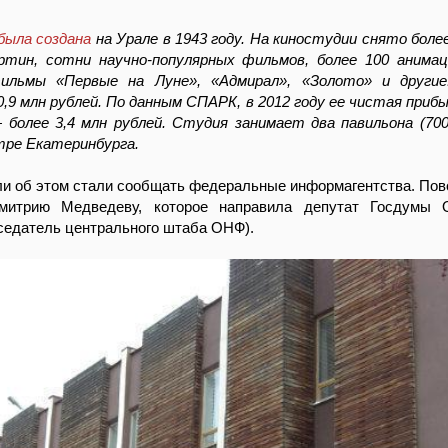
была создана
на Урале в 1943 году. На киностудии снято бол
ртин, сотни научно-популярных фильмов, более 100 анима
ильмы «Первые на Луне», «Адмирал», «Золото» и други
,9 млн рублей. По данным СПАРК, в 2012 году ее чистая приб
— более 3,4 млн рублей. Студия занимает два павильона (700
нтре Екатеринбурга.
ли об этом стали сообщать федеральные информагентства. По
Дмитрию Медведеву, которое направила депутат Госдумы 
седатель центрального штаба ОНФ).