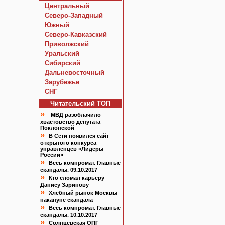
Центральный
Северо-Западный
Южный
Северо-Кавказский
Приволжский
Уральский
Сибирский
Дальневосточный
Зарубежье
СНГ
Читательский TOП
»
МВД разоблачило
хвастовство депутата
Поклонской
»
В Сети появился сайт
открытого конкурса
управленцев «Лидеры
России»
»
Весь компромат. Главные
скандалы. 09.10.2017
»
Кто сломал карьеру
Данису Зарипову
»
Хлебный рынок Москвы
накануне скандала
»
Весь компромат. Главные
скандалы. 10.10.2017
»
Солнцевская ОПГ