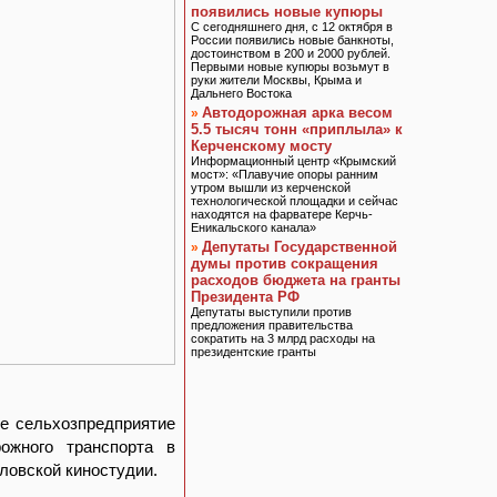
появились новые купюры
С сегодняшнего дня, с 12 октября в
России появились новые банкноты,
достоинством в 200 и 2000 рублей.
Первыми новые купюры возьмут в
руки жители Москвы, Крыма и
Дальнего Востока
Автодорожная арка весом
»
5.5 тысяч тонн «приплыла» к
Керченскому мосту
Информационный центр «Крымский
мост»: «Плавучие опоры ранним
утром вышли из керченской
технологической площадки и сейчас
находятся на фарватере Керчь-
Еникальского канала»
Депутаты Государственной
»
думы против сокращения
расходов бюджета на гранты
Президента РФ
Депутаты выступили против
предложения правительства
сократить на 3 млрд расходы на
президентские гранты
е сельхозпредприятие
ожного транспорта в
ловской киностудии.