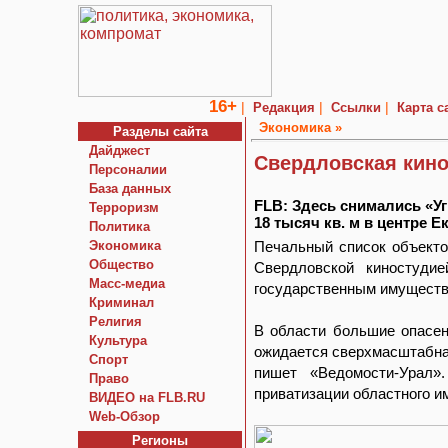
16+
|
|
|
Редакция
Ссылки
Карта с
Экономика »
Разделы сайта
Дайджест
Свердловская кино
Персоналии
База данных
FLB: Здесь снимались «У
Терроризм
18 тысяч кв. м в центре 
Политика
Экономика
Печальный список объекто
Общество
Свердловской киностуди
Macc-медиа
государственным имущество
Криминал
Религия
В области большие опасе
Культура
ожидается сверхмасштабная
Спорт
пишет «Ведомости-Урал»
Право
приватизации областного и
ВИДЕО на FLB.RU
Web-Обзор
Регионы