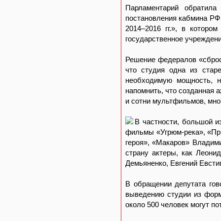
Парламентарий обратила
постановления кабмина РФ
2014–2016 гг.», в которо
государственное учреждени
Решение федералов «сброси
что студия одна из стар
необходимую мощность, н
напомнить, что созданная 
и сотни мультфильмов, мног
В частности, большой и
фильмы «Угрюм-река», «Пр
героя», «Макаров» Владими
страну актеры, как Леони
Демьяненко, Евгений Евсти
В обращении депутата гов
выведению студии из форм
около 500 человек могут по