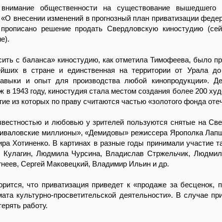
 внимание общественности на существование вышедшего 
 «О внесении изменений в прогнозный план приватизации феде
м прописано решение продать Свердловскую киностудию (се
е).
ть с баланса» киностудию, как отметила Тимофеева, было при
ейших в стране и единственная на территории от Урала д
авыки и опыт для производства любой кинопродукции». Де
аж в 1943 году, киностудия стала местом создания более 200 х
ие из которых по праву считаются частью «золотого фонда отеч
звестностью и любовью у зрителей пользуются снятые на Св
иваловские миллионы», «Демидовы» режиссера Ярополка Лапш
ра Хотиненко. В картинах в разные годы принимали участие т
д Кулагин, Людмила Чурсина, Владислав Стржельчик, Людмил
гнеев, Сергей Маковецкий, Владимир Ильин и др.
орится, что приватизация приведет к «продаже за бесценок,
ата культурно-просветительской деятельности». В случае пр
терять работу.