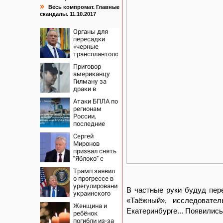
»
Весь компромат. Главные
скандалы. 11.10.2017
Органы для
пересадки
«черные
трансплантологи»
извлекали у
Приговор
еще живых
американцу
пациентов
Гилману за
драки в
воронежском
Атаки БПЛА по
СИЗО
регионам
потребовали
России,
ужесточить -
последние
Новости на
новости на 7
Вести.ru
Сергей
августа 2026:
Миронов
последствия,
призвал снять
атаки на
"Яблоко" с
склады
выборов -
Wildberries,
Трамп заявил
Новости на
состояние
о прогрессе в
Вести.ru
пострадавших
урегулировании
В частные руки будуд пер
украинского
конфликта
«Таёжный», исследовател
Женщина и
Екатеринбурге... Появилис
ребёнок
погибли из-за