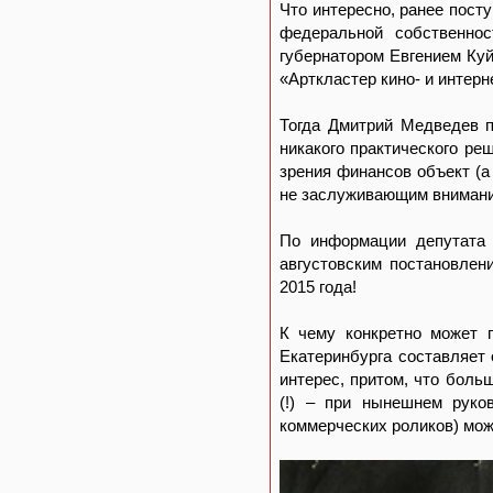
Что интересно, ранее пос
федеральной собственно
губернатором Евгением Ку
«Арткластер кино- и интерн
Тогда Дмитрий Медведев п
никакого практического ре
зрения финансов объект (а
не заслуживающим внимания
По информации депутата 
августовским постановлен
2015 года!
К чему конкретно может 
Екатеринбурга составляет
интерес, притом, что боль
(!) – при нынешнем руко
коммерческих роликов) мож