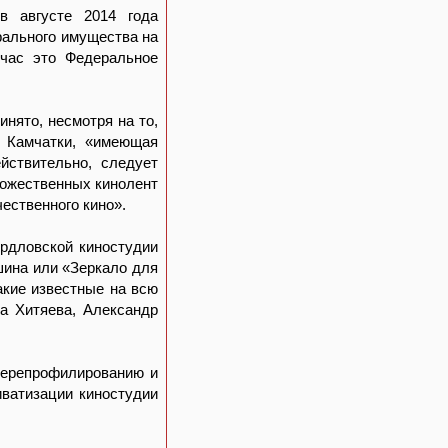
в августе 2014 года
рального имущества на
йчас это Федеральное
нято, несмотря на то,
о Камчатки, «имеющая
йствительно, следует
удожественных кинолент
ественного кино».
ердловской киностудии
ина или «Зеркало для
акие известные на всю
а Хитяева, Александр
 перепрофилированию и
иватизации киностудии