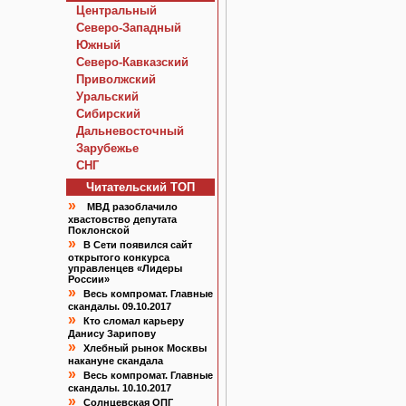
Центральный
Северо-Западный
Южный
Северо-Кавказский
Приволжский
Уральский
Сибирский
Дальневосточный
Зарубежье
СНГ
Читательский TOП
»
МВД разоблачило
хвастовство депутата
Поклонской
»
В Сети появился сайт
открытого конкурса
управленцев «Лидеры
России»
»
Весь компромат. Главные
скандалы. 09.10.2017
»
Кто сломал карьеру
Данису Зарипову
»
Хлебный рынок Москвы
накануне скандала
»
Весь компромат. Главные
скандалы. 10.10.2017
»
Солнцевская ОПГ