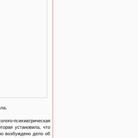
ла.
лого-психиатрическая
оторая установила, что
ло возбуждено дело об