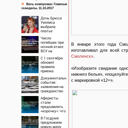
»
Весь компромат. Главные
скандалы. 11.10.2017
Дочь Брюса
Уиллиса
выбрала
платье
Balenciaga для
Число
свадьбы в
погибших при
Сан-Вэлли
В январе этого года См
ночной атаке
изготавливал для всей ст
ВСУ на
Белгород
Смоленск»
.
С 1 сентября
выросло до
обновят
шести
правила
«Изобразите свидание одно
приема
нижнего белья», «поцелуйте
матерей на
Документальное
работу: что
с маркировкой «12+».
событие:
изменится
заявления на
гражданство
РФ подали
Аферисты
уже более 60
стали
тыс. жителей
предъявлять
ПМР
«корочку»: что
скрывается за
В Госдуме
новой схемой
предложили
обмана
новую меру