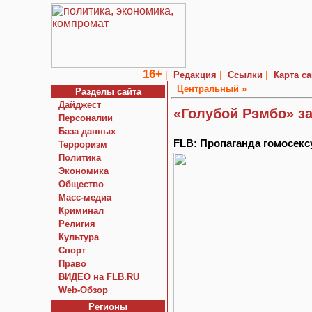
16+
|
|
|
Редакция
Ссылки
Карта са
Центральный »
Разделы сайта
Дайджест
«Голубой Рэмбо» з
Персоналии
База данных
FLB: Пропаганда гомосек
Терроризм
Политика
Экономика
Общество
Macc-медиа
Криминал
Религия
Культура
Спорт
Право
ВИДЕО на FLB.RU
Web-Обзор
Регионы