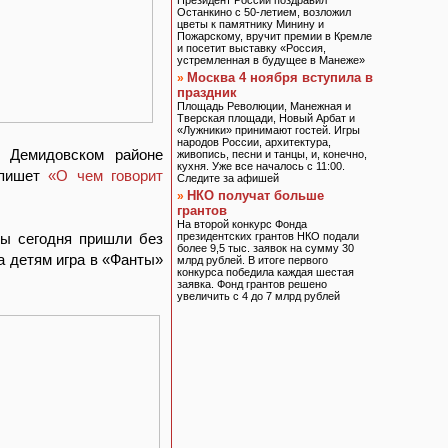
Президент России поздравил
Останкино с 50-летием, возложил
цветы к памятнику Минину и
Пожарскому, вручит премии в Кремле
и посетит выставку «Россия,
устремленная в будущее в Манеже»
Москва 4 ноября вступила в
»
праздник
Площадь Революции, Манежная и
Тверская площади, Новый Арбат и
«Лужники» принимают гостей. Игры
народов России, архитектура,
в Демидовском районе
живопись, песни и танцы, и, конечно,
кухня. Уже все началось с 11:00.
 пишет
«О чем говорит
Следите за афишей
НКО получат больше
»
грантов
На второй конкурс Фонда
вы сегодня пришли без
президентских грантов НКО подали
более 9,5 тыс. заявок на сумму 30
а детям игра в «Фанты»
млрд рублей. В итоге первого
конкурса победила каждая шестая
заявка. Фонд грантов решено
увеличить с 4 до 7 млрд рублей