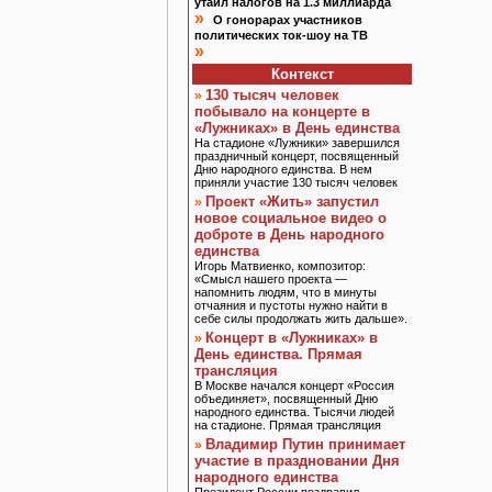
утаил налогов на 1.3 миллиарда
»
О гонорарах участников
политических ток-шоу на ТВ
»
Контекст
130 тысяч человек
»
побывало на концерте в
«Лужниках» в День единства
На стадионе «Лужники» завершился
праздничный концерт, посвященный
Дню народного единства. В нем
приняли участие 130 тысяч человек
Проект «Жить» запустил
»
новое социальное видео о
доброте в День народного
единства
Игорь Матвиенко, композитор:
«Смысл нашего проекта —
напомнить людям, что в минуты
отчаяния и пустоты нужно найти в
себе силы продолжать жить дальше».
Концерт в «Лужниках» в
»
День единства. Прямая
трансляция
В Москве начался концерт «Россия
объединяет», посвященный Дню
народного единства. Тысячи людей
на стадионе. Прямая трансляция
Владимир Путин принимает
»
участие в праздновании Дня
народного единства