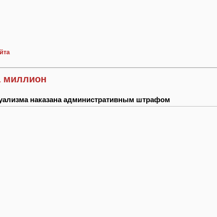
йта
а миллион
суализма наказана административным штрафом