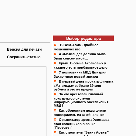
Выбор редактора
»
В ВИМ-Авиа - двойное
Версия для печати
мошенничество
»
А «Матильда» должна была
Сохранить статью
быть совсем иной…
»
Крым. В семье Аксеновых у
каждого есть прибыльное дело
»
У полковника МВД Дмитрия
Захарченко новый эпизод
»
В первый день проката фильма
«Матильда» собрано 39 млн
рублей и это не предел
»
За что арестован главный
конструктор системы
информационного обеспечения
МВД?
»
Как оборонные подрядчики
поссорились из-за обналички
»
Организатор ареста Улюкаева
стал советников в банке
"Пересвет"
»
Как строитель "Зенит Арены"