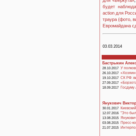
для «Беркута»
будет наблюда
action для Росс
траура (фото, в
Евромайдана с
03.03.2014
Бастрыкин Алек
У полко
28.10.2017
«Хозяин
26.10.2017
СК РФ: 
19.10.2017
«Борзот
27.09.2017
Госдуму
18.09.2017
Янукович Викто
Киевский
30.01.2017
"Это был
12.07.2016
Янукови
13.08.2015
Пресс-к
03.08.2015
Интерпол
21.07.2015