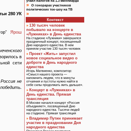
утаил налогов на 1.3 миллиарда
»
О гонорарах участников
политических ток-шоу на ТВ
атьи 280 УК
»
Контекст
130 тысяч человек
»
побывало на концерте в
ктор"
Ярош
«Лужниках» в День единства
На стадионе «Лужники» завершился
праздничный концерт, посвященный
Дню народного единства. В нем
приняли участие 130 тысяч человек
чеченского
Проект «Жить» запустил
»
оворилось в
новое социальное видео о
ьной сети
доброте в День народного
единства
Игорь Матвиенко, композитор:
«Смысл нашего проекта —
напомнить людям, что в минуты
 Россия не
отчаяния и пустоты нужно найти в
себе силы продолжать жить дальше».
победить.
Концерт в «Лужниках» в
»
День единства. Прямая
трансляция
В Москве начался концерт «Россия
объединяет», посвященный Дню
народного единства. Тысячи людей
на стадионе. Прямая трансляция
Владимир Путин принимает
»
участие в праздновании Дня
народного единства