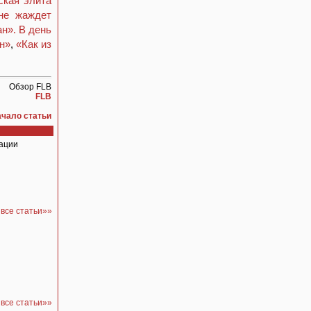
ская элита
не жаждет
н». В день
н»
,
«Как из
Обзор FLB
FLB
ачало статьи
рации
все статьи»»
 все статьи»»