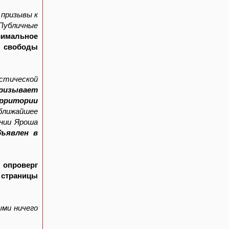
 призывы к
"Публичные
симальное
я свободы
стической
ризывает
ерритории
ближайшее
ении Яроша
ъявлен в
опроверг
 страницы
ыми ничего