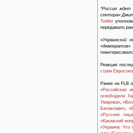
“Россия ждет 
сектора» Дмит
Twitter
уполномо
передавало ра
«Украинский 
«демократов»
поинтересовал
Реакция после
стран Евросоюз
Ранее на FLB о
«Российская и
освободили Ха
Умарова»
,
«Вог
Балаклаве»
,
«
«Русские лиц
«Крымский вопр
«Украина: Что