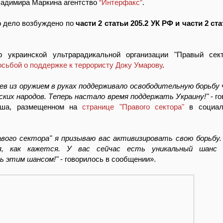
ладимира Маркина агентство
“Интерфакс”
.
о дело возбуждено по
части 2 статьи 205.2 УК РФ и части 2 ст
р украинской ультрарадикальной организации "Правый се
осьбой о поддержке к террористу Доку Умарову
.
ев из оружием в руках поддерживало освободительную борьбу 
зских народов. Теперь настало время поддержать Украину!"
- г
оша, размещенном на
странице "Правого сектора"
в социал
авого сектора" я призываю вас активизировать свою борьбу.
я, как кажется. У вас сейчас есть уникальный шанс 
ь этим шансом!"
- говорилось в сообщении».