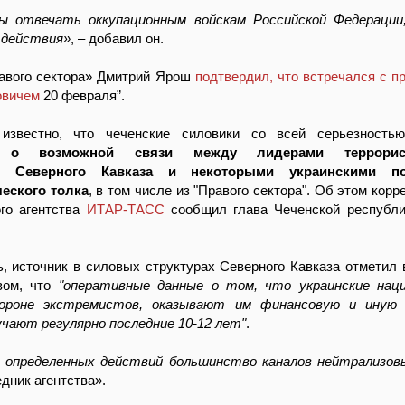
 отвечать оккупационным войскам Российской Федерации,
 действия»
, – добавил он.
авого сектора» Дмитрий Ярош
подтвердил, что встречался с п
овичем
20 февраля”.
 известно, что чеченские силовики со всей серьезност
 о возможной связи между лидерами террорист
я Северного Кавказа и некоторыми украинскими по
еского толка
, в том числе из "Правого сектора". Об этом кор
го агентства
ИТАР-ТАСС
сообщил глава Чеченской республ
, источник в силовых структурах Северного Кавказа отметил 
вом, что
"оперативные данные о том, что украинские нац
роне экстремистов, оказывают им финансовую и иную
учают регулярно последние 10-12 лет"
.
 определенных действий большинство каналов нейтрализов
дник агентства».