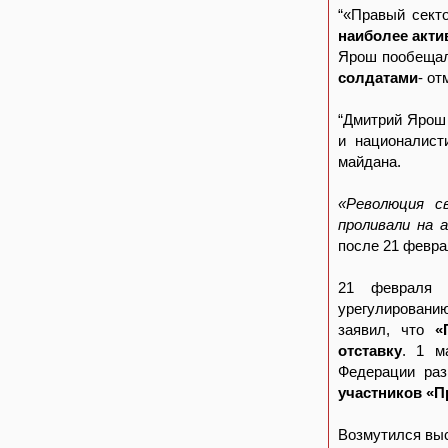
“«Правый сект
наиболее акти
Ярош пообещал
солдатами
- о
“Дмитрий Ярош
и националист
майдана.
«Революция с
проливали на 
после 21 февра
21 февраля 
урегулировани
заявил, что
«
отставку
. 1 м
Федерации ра
участников «П
Возмутился выс