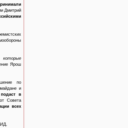
принимали
ии Дмитрий
оссийскими
ремистских
амообороны
, которые
ение Ярош
шение по
 майдане и
 подаст в
от Совета
ации всех
МИД.