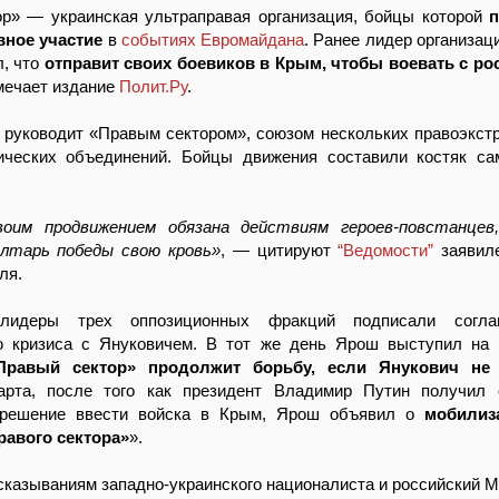
ор» — украинская ультраправая организация, бойцы которой
вное участие
в
событиях Евромайдана
. Ранее лидер организац
, что
отправит своих боевиков в Крым, чтобы воевать с р
тмечает издание
Полит.Ру
.
 руководит «Правым сектором», союзом нескольких правоэкст
ических объединений. Бойцы движения составили костяк с
воим продвижением обязана действиям героев-повстанцев
алтарь победы свою кровь»
, — цитируют
“Ведомости”
заявил
ля.
лидеры трех оппозиционных фракций подписали согла
ю кризиса с Януковичем. В тот же день Ярош выступил на
Правый сектор» продолжит борьбу, если Янукович не
арта, после того как президент Владимир Путин получил 
зрешение ввести войска в Крым, Ярош объявил о
мобилиз
равого сектора»
».
казываниям западно-украинского националиста и российский 