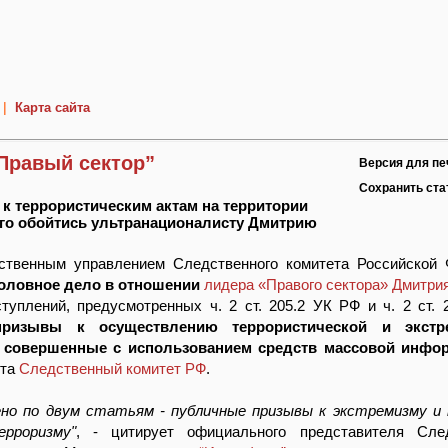
|
Карта сайта
“Правый сектор”
Версия для пе
Сохранить ст
к террористическим актам на территории
го обойтись ультранационалисту Дмитрию
ственным управлением Следственного комитета Российской
оловное дело в отношении
лидера «Правого сектора» Дмитри
туплений, предусмотренных ч. 2 ст. 205.2 УК РФ и ч. 2 ст.
ризывы к осуществлению террористической и экстре
, совершенные с использованием средств массовой инфо
рта
Следственный комитет РФ
.
ено по двум статьям - публичные призывы к экстремизму и
рроризму"
, - цитирует официального представителя След