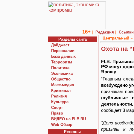
16+
|
|
Редакция
Ссылки
Центральный »
Разделы сайта
Дайджест
Охота на 
Персоналии
База данных
FLB: Призывы 
Терроризм
РФ могут доро
Политика
Ярошу
Экономика
“Главным след
Общество
Macc-медиа
возбуждено уг
Криминал
признакам прес
Религия
(
публичные п
Культура
деятельности
Спорт
сообщает 3 ма
Право
ВИДЕО на FLB.RU
"Дело возбужд
Web-Обзор
призывы к те
Регионы