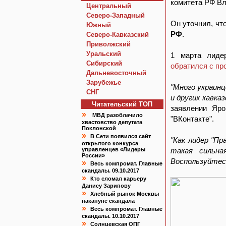
комитета РФ В
Центральный
Северо-Западный
Он уточнил, чт
Южный
РФ
.
Северо-Кавказский
Приволжский
Уральский
1 марта лиде
Сибирский
обратился с пр
Дальневосточный
Зарубежье
"Много украинц
СНГ
и других кавка
Читательский TOП
заявлении Яр
»
МВД разоблачило
"ВКонтакте".
хвастовство депутата
Поклонской
»
В Сети появился сайт
"Как лидер "Пр
открытого конкурса
управленцев «Лидеры
такая сильна
России»
Воспользуйтес
»
Весь компромат. Главные
скандалы. 09.10.2017
»
Кто сломал карьеру
Данису Зарипову
»
Хлебный рынок Москвы
накануне скандала
»
Весь компромат. Главные
скандалы. 10.10.2017
»
Солнцевская ОПГ