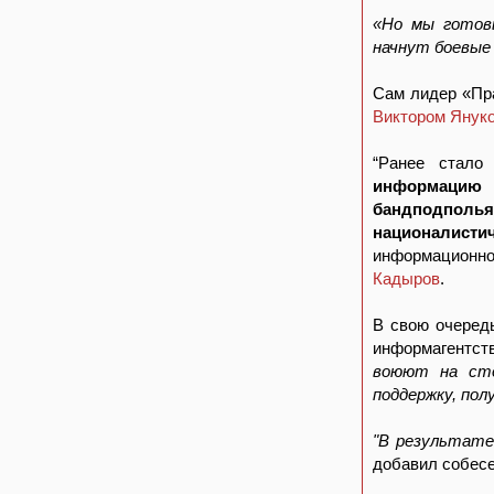
«Но мы готовы
начнут боевые
Сам лидер «Пр
Виктором Янук
“Ранее стало
информацию
бандподполь
националистич
информационно
Кадыров
.
В свою очередь
информагентст
воюют на сто
поддержку, пол
"В результате
добавил собесе