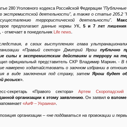
татье 280 Уголовного кодекса Российской Федерации
"Публичные
 экстремистской деятельности", а также о статье 205.2 
существлению террористической деятельности"
.
Мак
торое предполагают данные нормы УК,
5 и 7 лет лишени
, - отмечает в понедельник
Life news
.
следствия, в своих выступлениях глава ультранационали
рганизации «Правый сектор» Дмитрий Ярош
публично п
ие силы к экстремистским действиям и террору на т
бщил официальный представитель СКР Владимир Маркин. -
В 
ие намерено ходатайствовать о заочном избрании в отнош
ния в виде заключения под стражу, затем
Ярош будет об
й розыск
».
есс-секретарь «Правого сектора»
Артем Скоропадский
данной организации к этому заявлению
. Он заявил
о взломе
 напоминает
«АиФ – Украина»
.
 позиция организации –
«не поддаваться на провокации и перв