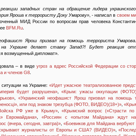
реакции западных стран на обращение лидера украинского
рия Яроша к террористу Доку Умарову»
, - написал в
своем ми
ченный МИД России по вопросам прав человека Константин
нее
BFM.Ru
.
неофашист Ярош призвал на помощь террориста Умарова
 на Украине делает ставку Запад?! Будет реакция от
ся возмущенный дипломат».
довала – в виде
угроз а вдрес Российской Федерации со ст
а и членов G8
.
 ситуации на Украине:
«Идет ужасное театрализованное предс
мперия будет разрушена»
,
«Крым: ужасы оккупации (ФОТО
рьков»
,
«Украинский неофашист Ярош призвал на помощь т
неносці», или под знаком трезубца (ФОТО, ВИДЕО)(18+)»
,
«Крым
Войска РФ уже в Крыму»
,
«Крымский вопрос («Страсти по
а» Евромайдана»
,
«Россиян с «опытом Майдана» ждут на
ос (вчера, сегодня, завтра)»
,
«Боевиков для Майдана вербуют 
 скрывают журналисты от Европы и США? (ВИДЕО)»
,
«Послед