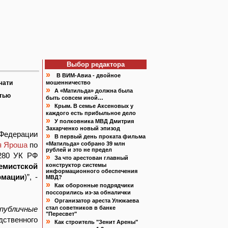
Выбор редактора
»
В ВИМ-Авиа - двойное
чати
мошенничество
»
А «Матильда» должна была
атью
быть совсем иной…
»
Крым. В семье Аксеновых у
каждого есть прибыльное дело
»
У полковника МВД Дмитрия
Захарченко новый эпизод
 Федерации
»
В первый день проката фильма
я Яроша
по
«Матильда» собрано 39 млн
рублей и это не предел
 280 УК РФ
»
За что арестован главный
мистской
конструктор системы
информационного обеспечения
рмации
)”, -
МВД?
»
Как оборонные подрядчики
поссорились из-за обналички
»
Организатор ареста Улюкаева
 публичные
стал советников в банке
"Пересвет"
ственного
»
Как строитель "Зенит Арены"