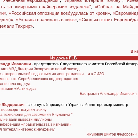
,
“Унесенная евромайданом”
,
“Украина потеряла “голову”
,
“Киев
ть за «мирными снайперами» издалека”
,
«Собчак на Майда
ии»
,
«Российская оппозиция возбудилась от крови»
,
«Евромайда
идео)»
,
«Украина свалилась в пике»
,
«Сколько стоит Евромайда
делали Тахрир»
.
В н
Из досье FLB
сандр Иванович
- председатель Следственного комитета Российской Феде
вника МВД Дмитрия Захарченко новый эпизод
» ставропольской воды отметил день рождения – и в СИЗО
виновность Серебренникова подтверждается
а» пошла под суд
 лишили «Матильды»
Бастрыкин Александр Иванович, 
р Федорович
- свергнутый президент Украины, бывш. премьер-министр
 переворот вступил в силу
а технология для свержения Януковича "
чу не дали вывести миллионы
онференция «правительства в изгнании»
 потерял интерес к Януковичу
Янукович Виктор Федорович,