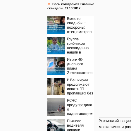
»
Весь компромат. Главные
скандалы. 11.10.2017
Вместо
свадьбы –
похороны:
отец смотрел
на свою
Группа
мертвую 16-
грибников
летнюю дочь
неожиданно
и не мог
нашли в
сдержать
глухом лесу
слезы
Итоги 40-
одинокую
дневного
испуганную
плана
маленькую
Зеленского по
девочку с
принуждению
игрушкой
В Башкирии
к миру: как
продолжают
ответила
искать 11
Россия,
пропавших без
полный разбор
вести
провала
РСЧС
операции
предупредила
Украины от
о
военкора Коца
надвигающемся
на
Пьяного
Украинский нацио
Волгоградскую
водителя
область
москалями» и ра
лишили