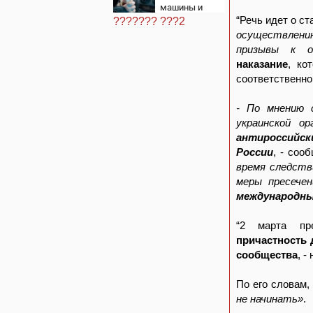
шторме
машины и
отправили в
“Речь идет о с
??????? ???2
тюрь
осуществлению
призывы к о
наказание
, ко
соответственно
- По мнению 
украинской о
антироссийск
России
, - соо
время следств
меры пресече
международны
“2 марта пр
причастность 
сообщества
, -
По его словам,
не начинать»
.