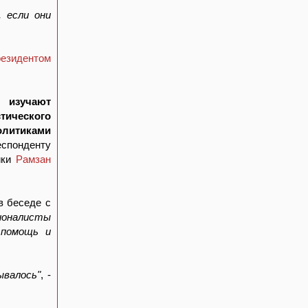
 если они
резидентом
ью
изучают
ического
литиками
респонденту
ики
Рамзан
в беседе с
ионалисты
 помощь и
ывалось"
, -