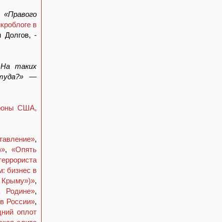
 «Правого
кроблоге в
 Долгов, -
.На таких
туда?»
—
ороны США,
тавление»
,
)»
,
«Опять
еррориста
: бизнес в
 Крыму»)»
,
 Родине»
,
в России»
,
ний оплот