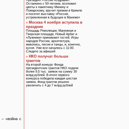
Президент России поздравил
Останкино с 50-летием, возложил
цветы к памятнику Минину и
Пожарскому, вручит премии в Кремле
и посетит выставку «Россия,
устремленная в будущее в Манеже»
Москва 4 ноября вступила в
»
праздник
Площадь Революции, Манежная и
Тверская площади, Новый Арбат и
«Лужники» принимают гостей. Игры
народов России, архитектура,
живопись, песни и танцы, и, конечно,
кухня. Уже все началось с 11:00.
Следите за афишей
НКО получат больше
»
грантов
На второй конкурс Фонда
президентских грантов НКО подали
более 9,5 тыс. заявок на сумму 30
млрд рублей. В итоге первого
конкурса победила каждая шестая
заявка. Фонд грантов решено
увеличить с 4 до 7 млрд рублей
 – «война с