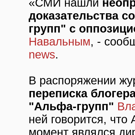
«СМИ нашли
неоп
доказательства с
групп" с оппозиц
Навальным
, - соо
news
.
В распоряжении жу
переписка блогер
"Альфа-групп"
Вл
ней говорится, что 
момент являлся ди