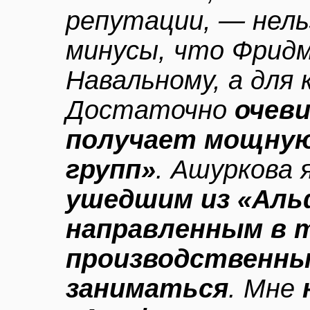
репутации, — нель
минусы, что Фрид
Навальному, а для 
Достаточно
очев
получает мощную
групп»
. Ашуркова 
ушедшим из «Альф
направленным в т
производственны
заниматься
. Мне