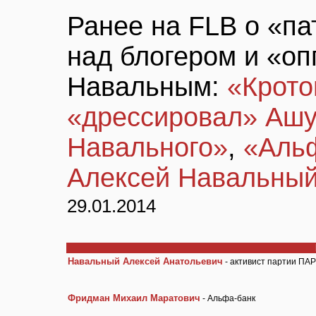
Ранее на FLB о «па
над блогером и «о
Навальным:
«Крото
«дрессировал» Ашу
Навального»
,
«Аль
Алексей Навальны
29.01.2014
Навальный Алексей Анатольевич
- активист партии ПА
Фридман Михаил Маратович
- Альфа-банк