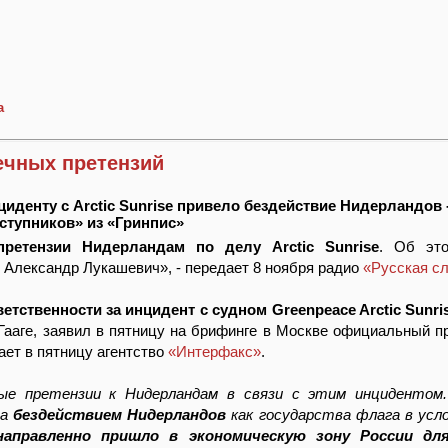
а
ечных претензий
нциденту с Arctic Sunrise привело бездействие Нидерландов 
еступников» из «Гринпис»
претензии Нидерландам по делу Arctic Sunrise
. Об это
 Александр Лукашевич», - передает 8 ноября радио
«Русская с
етственности за инцидент с судном Greenpeace Arctic Sunri
 Гааге, заявил в пятницу на брифинге в Москве официальный 
ает в пятницу агентство
«Интерфакс»
.
ые претензии к Нидерландам в связи с этим инцидентом
на
бездействием Нидерландов
как государства флага в усл
направленно пришло в экономическую зону России дл