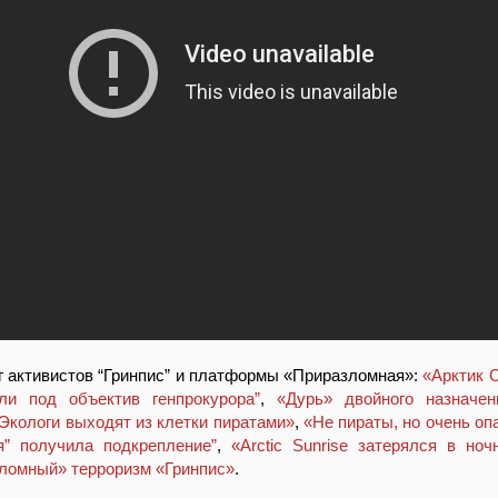
уг активистов “Гринпис” и платформы «Приразломная»:
«Арктик 
ли под объектив генпрокурора”
,
«Дурь» двойного назначен
Экологи выходят из клетки пиратами»
,
«Не пираты, но очень оп
я” получила подкрепление”
,
«Arctic Sunrise затерялся в н
ломный» терроризм «Гринпис»
.