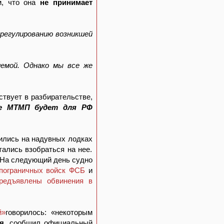
м, что она
не принимает
урегулированию возникшей
лемой. Однако мы все же
аствует в разбирательстве,
е МТМП будет для РФ
зились на надувных лодках
ались взобраться на нее.
 На следующий день судно
 пограничных войск ФСБ
и
редъявлены обвинения в
й»
говорилось: «некоторым
я
, сообщил официальный