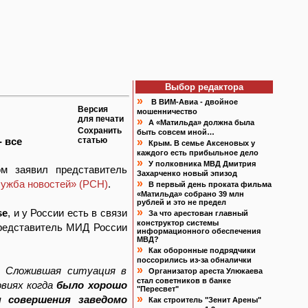
Выбор редактора
»
В ВИМ-Авиа - двойное
Версия
мошенничество
для печати
»
А «Матильда» должна была
Сохранить
быть совсем иной…
- все
статью
»
Крым. В семье Аксеновых у
каждого есть прибыльное дело
»
У полковника МВД Дмитрия
м заявил представитель
Захарченко новый эпизод
»
лужба новостей» (РСН)
.
В первый день проката фильма
«Матильда» собрано 39 млн
рублей и это не предел
»
se
, и у России есть в связи
За что арестован главный
конструктор системы
представитель МИД России
информационного обеспечения
МВД?
»
Как оборонные подрядчики
поссорились из-за обналички
»
. Сложившая ситуация в
Организатор ареста Улюкаева
стал советников в банке
овиях когда
было хорошо
"Пересвет"
»
я совершения заведомо
Как строитель "Зенит Арены"