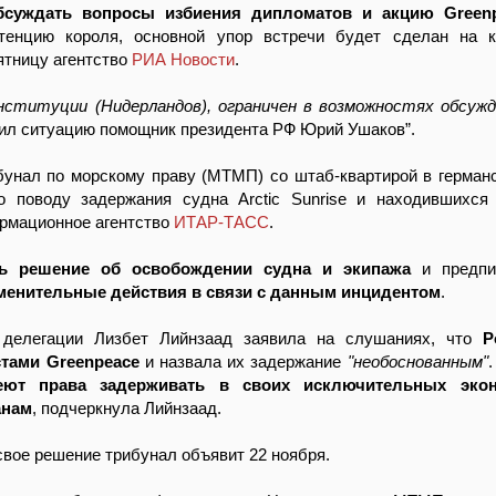
бсуждать вопросы избиения дипломатов и акцию Green
тенцию короля, основной упор встречи будет сделан на 
пятницу агентство
РИА Новости
.
конституции (Нидерландов), ограничен в возможностях обсу
нил ситуацию помощник президента РФ Юрий Ушаков”.
бунал по морскому праву (МТМП) со штаб-квартирой в герман
 поводу задержания судна Arctic Sunrise и находившихся 
ормационное агентство
ИТАР-ТАСС
.
ь решение об освобождении судна и экипажа
и предпис
менительные действия в связи с данным инцидентом
.
 делегации Лизбет Лийнзаад заявила на слушаниях, что
Р
стами Greenpeace
и назвала их задержание
"необоснованным"
еют права задерживать в своих исключительных экон
анам
, подчеркнула Лийнзаад.
вое решение трибунал объявит 22 ноября.