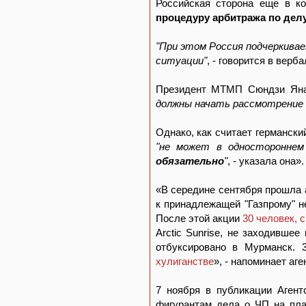
Российская сторона еще в 
процедуру арбитража по делу
"При этом Россия подчеркива
ситуации"
, - говорится в вер
Президент МТМП Сюндзи Яна
должны начать рассмотрение 
Однако, как считает германски
"не может в одностороннем
обязательно
"
, - указала она».
«В середине сентября прошла 
к принадлежащей "Газпрому" н
После этой акции
30 человек, 
Arctic Sunrise, не заходивше
отбуксировано в Мурманск.
хулиганстве
», - напоминает аг
7 ноября в публикации Аген
фигурантам дела о ЧП на пл