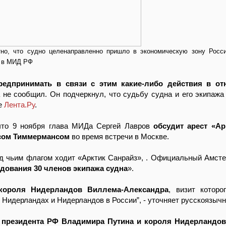
но, что судно целенаправленно пришло в экономическую зону Росс
ы в МИД РФ
редпринимать в связи с этим какие-либо действия в о
 не сообщил. Он подчеркнул, что судьбу судна и его экипажа
ие
Лента.Ру
.
 что 9 ноября глава МИДа Сергей Лавров
обсудит арест «Ар
сом Тиммермансом
во время встречи в Москве.
д чьим флагом ходит «Арктик Санрайз»,
. Официальный Амсте
дования 30 членов экипажа судна
».
короля Нидерландов Виллема-Александра
, визит которо
 Нидерландах и Нидерландов в России”, - уточняет русскоязыч
 президента РФ Владимира Путина и короля Нидерландо