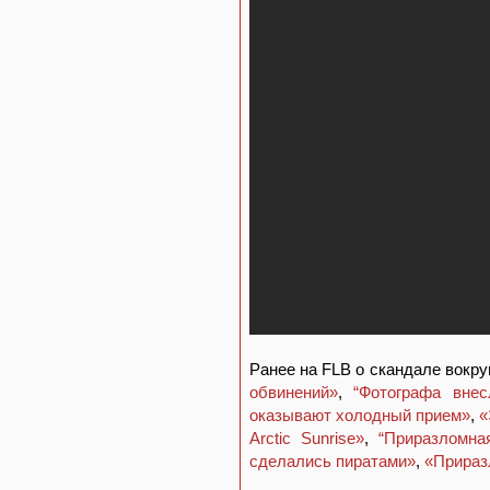
Ранее на FLB о скандале вокр
обвинений»
,
“Фотографа внес
оказывают холодный прием»
,
«
Arctic Sunrise»
,
“Приразломна
сделались пиратами»
,
«Прираз