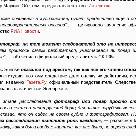
р Маркин. Об этом передавалоагентство
“Интерфакс”
.
роме обвинения в хулиганстве, будет предъявлено еще и об
правоохранительных органов""
, — цитировало заявление оф
тство
РИА Новости
.
фотограф, на тот момент следователей это не интерес
лям пришлось самим разбираться, участвовали ли повар 
ли"
, — объяснял официальный представитель СК РФ».
ic Sunrise
оказался под арестом, так как все его члены отка
нституции, поэтому следствие дало оценку их действиям, ис
нял изданию
Газета.Ру
официальный представитель Следствен
ованных активистом Greenpeace.
м этапе расследования
фотограф или повар просто ст
своего котла и варил русский борщ для наших зарубежных г
сказал, что он сидел на своем судне и фотографировал. Ни
ах расследования выяснить роль каждого
»
, — разъяснял 
ажу, какая была вообще картина, как все было, по версии сле