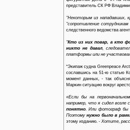
представитель СК РФ Владими
"Некоторым из нападавших, к
"сопротивление сотрудникам 
следственного ведомства аген
"
Кто из них повар, а кто 
никто не давал
, следовате
платформы или не участвова
“Экипаж судна Greenpeace Arct
сославшись на 51-ю статью Ко
момент данных, - так объяс
Маркин ситуацию вокруг арест
«Если бы на первоначально
например, что я сидел возле 
понятно
. Или фотограф бы 
Поэтому
нужно было в рамк
этому изданию. -
Хотите, расск