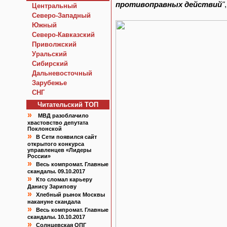
противоправных действий
"
Центральный
Северо-Западный
Южный
Северо-Кавказский
Приволжский
Уральский
Сибирский
Дальневосточный
Зарубежье
СНГ
Читательский TOП
»
МВД разоблачило
хвастовство депутата
Поклонской
»
В Сети появился сайт
открытого конкурса
управленцев «Лидеры
России»
»
Весь компромат. Главные
скандалы. 09.10.2017
»
Кто сломал карьеру
Данису Зарипову
»
Хлебный рынок Москвы
накануне скандала
»
Весь компромат. Главные
скандалы. 10.10.2017
»
Солнцевская ОПГ