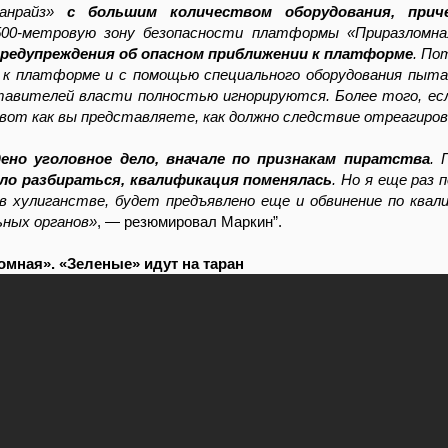
анрайз»
с большим количеством оборудования, приче
500-метровую зону безопасности платформы «Приразломная
едупреждения об опасном приближении к платформе
. По
т к платформе и с помощью специального оборудования пы
тавителей власти полностью игнорируются. Более того, ес
 вот как вы представляете, как должно следствие отреагиро
ено уголовное дело, вначале по признакам пиратства
. 
о разбираться, квалификация поменялась
. Но я еще раз 
 в хулиганстве, будет предъявлено еще и обвинение по ква
ных органов»
, — резюмировал Маркин”.
мная». «Зеленые» идут на таран