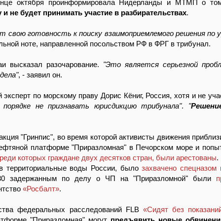
конце октября проинформировала Нидерланды и МТМП о то
 и не будет принимать участие в разбирательствах
.
ет свою готовность к поиску взаимоприемлемого решения по 
бальной ноте, направленной посольством РФ в ФРГ в трибунал.
и высказал разочарование.
"Это является серьезной проб
дела"
, - заявил он.
й эксперт по морскому праву Дорис Кёниг, Россия, хотя и не уч
 порядке не признавать юрисдикцию трибунала"
.
"
Решени
акция "Гринпис", во время которой активисты движения прибли
ефтяной платформе "Приразломная" в Печорском море и попыт
среди которых граждане двух десятков стран, были арестованы
.
е в территориальные воды России, было
захвачено спецназом
 30 задержанным по делу о ЧП на "Приразломной" были
п
ентство
«Росбалт»
.
тства федеральных расследований FLB
«Сидят без показани
атформе "Приразломная" могут
предъявить новые обвинени