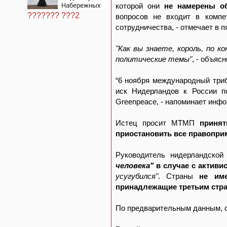
Набережных
которой они
не намерены о
Челнов стала
??????? ???2
вопросов не входит в компе
самым
сотрудничества, - отмечает в 
уставшим
человеком в
России
"Как вы знаете, король, по 
06/08/2026 –
Новости
политические темы"
, - объяс
“6 ноября международный три
иск Нидерландов к России по
Greenpeace, - напоминает инф
Истец просит МТМП
принят
приостановить все правопри
Руководитель нидерландской
человека"
в случае с активи
усугубился"
. Страны
не им
принадлежащие третьим стр
По предварительным данным, с