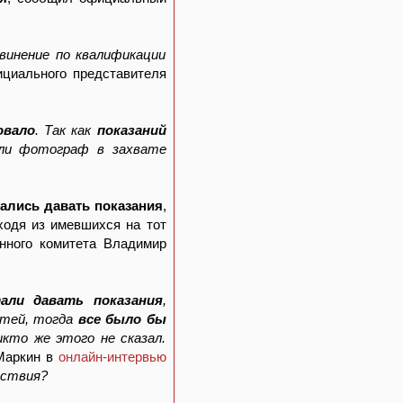
винение по квалификации
ициального представителя
овало
. Так как
показаний
или фотограф в захвате
зались давать показания
,
ходя из имевшихся на тот
ного комитета Владимир
али давать показания
,
остей, тогда
все было бы
кто же этого не сказал.
Маркин в
онлайн-интервью
дствия?