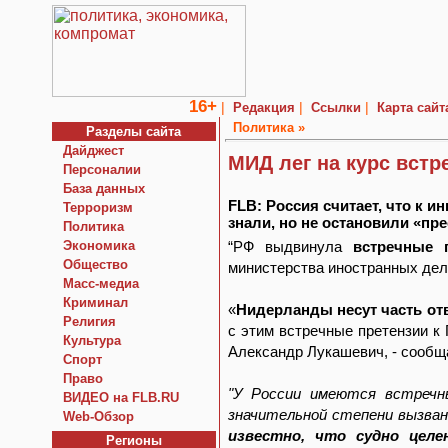
16+
|
|
|
Редакция
Ссылки
Карта сайт
Политика »
Разделы сайта
Дайджест
МИД лег на курс встр
Персоналии
База данных
FLB: Россия считает, что к и
Терроризм
знали, но не остановили «пр
Политика
Экономика
“РФ выдвинула
встречные 
Общество
министерства иностранных дел
Macc-медиа
Криминал
«
Нидерланды несут часть отв
Религия
с этим встречные претензии к
Культура
Александр Лукашевич, - сообщ
Спорт
Право
"У России имеются встречн
ВИДЕО на FLB.RU
значительной степени вызва
Web-Обзор
известно, что судно целе
Регионы