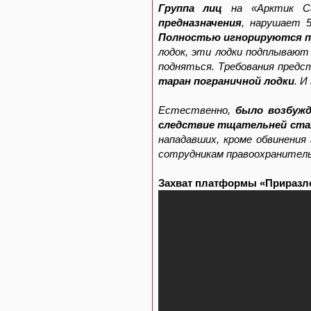
Группа лиц
на «Арктик С
предназначения
, нарушает 
Полностью игнорируются пр
лодок, эти лодки подплываю
подняться. Требования предс
таран пограничной лодки
. И
Естественно,
было возбужд
следствие тщательней стал
нападавших, кроме обвинения
сотрудникам правоохранитель
Захват платформы «Приразло