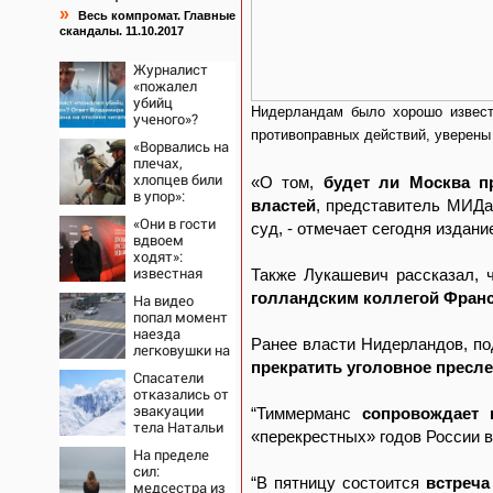
»
Весь компромат. Главные
скандалы. 11.10.2017
Журналист
«пожалел
убийц
Нидерландам было хорошо извест
ученого»?
Ответ
противоправных действий, уверен
«Ворвались на
Владимира
плечах,
Ворсобина на
хлопцев били
«О том,
будет ли Москва п
отклики
в упор»:
читателей
властей
, представитель МИДа
Алексеево-
«Они в гости
Дружковка
суд, - отмечает сегодня издан
вдвоем
стала
ходят»:
могильником
известная
Также Лукашевич рассказал,
для «птах
журналистка
Мадьяра»
голландским коллегой Фран
На видео
подтвердила
попал момент
роман
наезда
Бондарчука и
Ранее власти Нидерландов, по
легковушки на
Исаковой
пешеходов,
прекратить уголовное пресле
Спасатели
где
отказались от
пострадали
эвакуации
“Тиммерманс
сопровождает 
минимум
тела Натальи
восемь
«перекрестных» годов России в
Наговицыной
человек
На пределе
с
06/08/2026 –
сил:
семитысячника
Новости
“В пятницу состоится
встреча
медсестра из