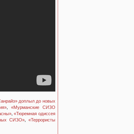
Санрайз» доплыл до новых
ия»
,
«Мурманские СИЗО
асны»
,
«Тюремная одиссея
очных СИЗО»
,
«Террористы