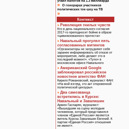
утаил налогов на 1.3 миллиарда
»
О гонорарах участников
политических ток-шоу на ТВ
»
Контекст
Революция гнилых чувств
»
Кто в день национального согласия
2017-го преподносит бойню в образе
«цивилизованного протеста»
Навальный прогулял пять
»
согласованных митингов
«Организаторы не затрудняют себя
заранее информировать об отказе от
мероприятия, либо делают это в
последний момент». «Тупо» в
московском офисе Навального
Американский Google
»
заблокировал российское
новостное агентство ФАН
Кирилл Романовский, журналист ФАН:
«На мой взгляд, это акт откровенной
политической цензуры».
Два самозванца
»
встретились в Курске:
Навальный и Завалишин
Армен Гаспарян, журналист:
«Вышедшим на сцену молодым
человеком, который представился
членом «Единой России» является
житель Курска Завалишин Евгений. К
партии «Единая Россия» отношения
не имеет».