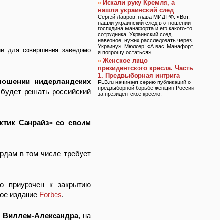
Искали руку Кремля, а
»
нашли украинский след
Сергей Лавров, глава МИД РФ: «Вот,
нашли украинский след в отношении
господина Манафорта и его какого-то
сотрудника. Украинский след,
наверное, нужно расследовать через
Украину». Мюллер: «А вас, Манафорт,
ии для совершения заведомо
я попрошу остаться»
Женское лицо
»
президентского кресла. Часть
1. Предвыборная интрига
тношении нидерландских
FLB.ru начинает серию публикаций о
предвыборной борьбе женщин России
 будет решать российский
за президентское кресло.
ктик Санрайз» со своим
рдам в том числе требует
го приурочен к закрытию
ное издание
Forbes
.
в Виллем-Александра
, на