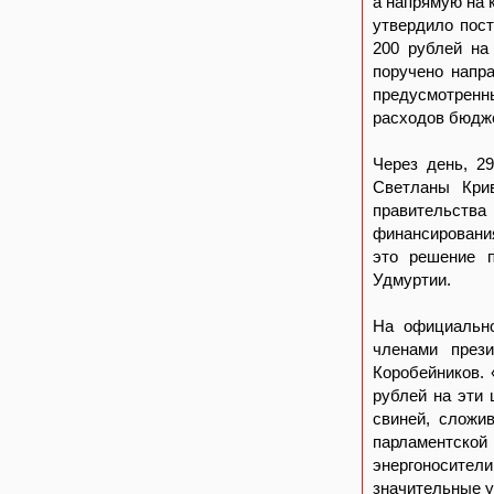
а напрямую на 
утвердило пос
200 рублей на
поручено напр
предусмотренн
расходов бюдже
Через день, 2
Светланы Крив
правительства
финансировани
это решение 
Удмуртии.
На официально
членами през
Коробейников.
рублей на эти 
свиней, сложи
парламентско
энергоносител
значительные у