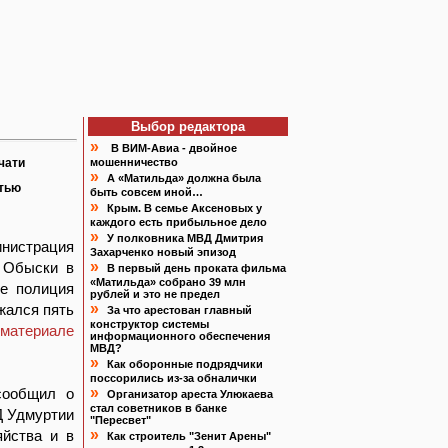
Выбор редактора
»
В ВИМ-Авиа - двойное
чати
мошенничество
»
А «Матильда» должна была
атью
быть совсем иной…
»
Крым. В семье Аксеновых у
каждого есть прибыльное дело
»
У полковника МВД Дмитрия
инистрация
Захарченко новый эпизод
»
. Обыски в
В первый день проката фильма
«Матильда» собрано 39 млн
ле полиция
рублей и это не предел
»
жался пять
За что арестован главный
конструктор системы
 материале
информационного обеспечения
МВД?
»
Как оборонные подрядчики
поссорились из-за обналички
»
 сообщил о
Организатор ареста Улюкаева
стал советников в банке
Д Удмуртии
"Пересвет"
»
яйства и в
Как строитель "Зенит Арены"