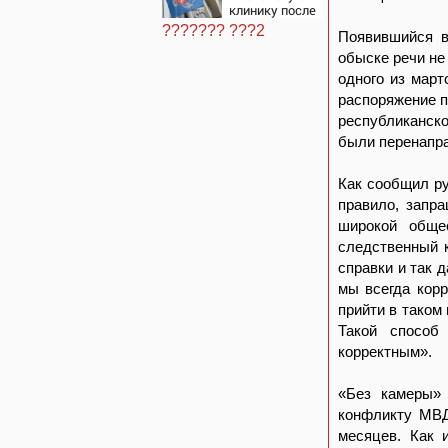
клинику после
ухудшения
??????? ???2
Появившийся в
состояния
пациентки
обыске речи не
одного из март
распоряжение п
республиканск
были перенапра
Как сообщил ру
правило, запр
широкой обще
следственный 
справки и так 
мы всегда кор
прийти в таком 
Такой способ
корректным».
«Без камеры»
конфликту МВД
месяцев. Как 