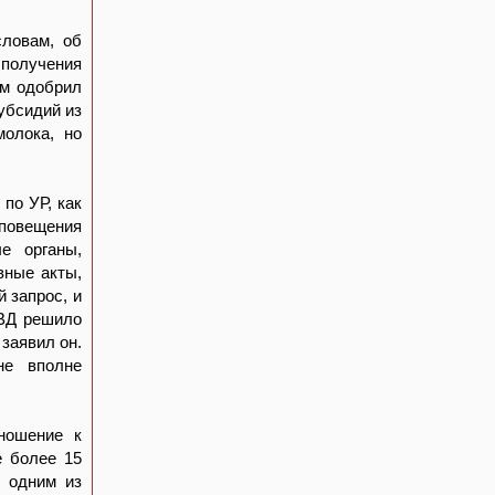
словам, об
 получения
ум одобрил
убсидий из
молока, но
по УР, как
оповещения
е органы,
вные акты,
й запрос, и
МВД решило
 заявил он.
не вполне
ношение к
 более 15
я одним из