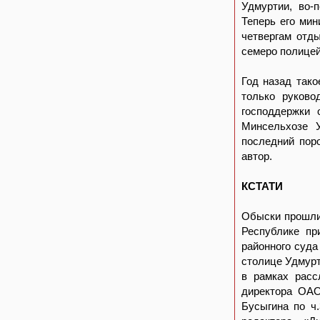
Удмуртии, во-
Теперь его мин
четвергам отды
семеро полицей
Год назад так
только руков
господдержки 
Минсельхозе У
последний пор
автор.
КСТАТИ
Обыски прошли 
Республике пр
районного суда
столице Удмурт
в рамках расс
директора ОА
Бусыгина по ч.