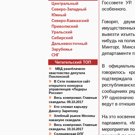
Госсовете УР.
Центральный
особенного.
Северо-Западный
Южный
Северо-Кавказский
Говорят, дву
Приволжский
имущественных 
Уральский
вывезти изъяты
Сибирский
нибудь на поли
Дальневосточный
Минторг, Минс
Зарубежье
департаменте п
СНГ
Читательский TOП
В официальны
»
МВД разоблачило
говорилось к
хвастовство депутата
Поклонской
подтверждала 
»
В Сети появился сайт
республиканск
открытого конкурса
управленцев «Лидеры
сообщениях ря
России»
»
УР однозначно 
Весь компромат. Главные
скандалы. 09.10.2017
ведут в отнош
»
Кто сломал карьеру
Данису Зарипову
»
Хлебный рынок Москвы
На это косвенн
накануне скандала
парламента. «
»
Весь компромат. Главные
мероприятия по
скандалы. 10.10.2017
»
Солнцевская ОПГ