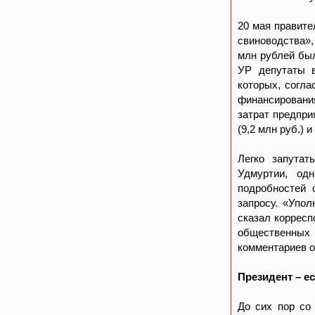
20 мая правит
свиноводства»,
млн рублей был
УР депутаты в
которых, согла
финансировани
затрат предпри
(9,2 млн руб.) 
Легко запута
Удмуртии, од
подробностей 
запросу. «Упол
сказал корресп
общественных 
комментариев о
Президент – ес
До сих пор со