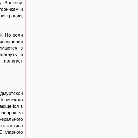
у Волкову.
торникам и
нистрации,
й. Но если
меньшении
имаются в
ешагнуть и
– полагает
Удмуртской
Ленинского
дающейся в
ыск прошел
нерального
нстантина
С главного