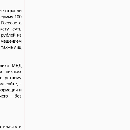
ие отрасли
 сумму 100
 Госсовета
жету, суть
 рублей из
озмещением
 также яиц
дники МВД
и никаких
по устному
м сайте, -
формации и
чего – без
о власть в