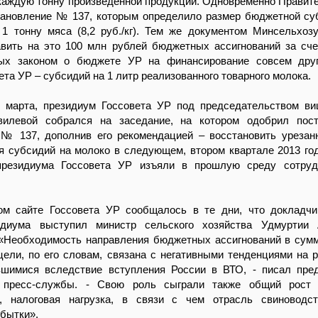
каждую тонну произведенной продукции. Одновременно Правит
тановление № 137, которым определило размер бюджетной су
 1 тонну мяса (8,2 руб./кг). Тем же документом Минсельхо
авить на это 100 млн рублей бюджетных ассигнований за сче
ых законом о бюджете УР на финансирование совсем друг
та УР – субсидий на 1 литр реализованного товарного молока.
9 марта, президиум Госсовета УР под председательством ви
илевой собрался на заседание, на котором одобрил пост
 № 137, дополнив его рекомендацией – восстановить уреза
я субсидий на молоко в следующем, втором квартале 2013 го
президиума Госсовета УР изъяли в прошлую среду сотру
м сайте Госсовета УР сообщалось в те дни, что докладчи
идиума выступил министр сельского хозяйства Удмуртии 
 «Необходимость направления бюджетных ассигнований в сум
цели, по его словам, связана с негативными тенденциями на 
вшимися вследствие вступления России в ВТО, - писал пре
й пресс-службы. - Свою роль сыграли также общий рост 
и, налоговая нагрузка, в связи с чем отрасль свиноводс
бытки».