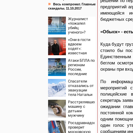
решений по пе
»
Весь компромат. Главные
предприятий аг
скандалы. 11.10.2017
имеющейся ин
Журналист
бюджетных сре
«пожалел
убийц
«Обыск» - есть
ученого»?
Ответ
«Они в гости
Владимира
вдвоем
Куда будут груз
Ворсобина на
ходят»:
отклики
стоило бы пос
известная
читателей
Единственным 
журналистка
Атаки БПЛА по
подтвердила
беглом осмотр
регионам
роман
России,
охраны при вхо
Бондарчука и
последние
Исаковой
новости на 7
Спасатели
По информац
августа 2026:
отказались от
последствия,
мероприятий с
эвакуации
атаки на
полицейские 
тела Натальи
склады
Наговицыной
Wildberries,
секретарь заяв
Расстрелявшего
с
состояние
машину с
ожидании глав
семитысячника
пострадавших
детьми
постоянной ко
мужчину
одним помощни
арестовали
Росздравнадзор
решением
один голос ут
проверит
суда
московскую
сообщениям ин