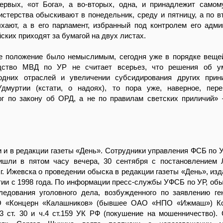
первых, «от Бога», а во-вторых, одна, и принадлежит самом
истерства обыскивают в понедельник, среду и пятницу, а по в
хают, а в его парламент, избранный под контролем его адми
ских приходят за бумагой на двух листах.
ое положение было немыслимым, сегодня уже в порядке веще
одство МВД по УР не считает всерьез, что решения об у
одних отраслей и увеличении субсидирования других прин
дмуртии (кстати, о надоях), то пора уже, наверное, пер
ог по закону об ОРД, а не по правилам светских приличий» 
и в редакции газеты «День». Сотрудники управления ФСБ по 
ишли в пятом часу вечера, 30 сентября с постановлением 
 г. Ижевска о проведении обыска в редакции газеты «День», из
ии с 1998 года. По информации пресс-службы УФСБ по УР, об
ледования уголовного дела, возбужденного по заявлению ге
О «Концерн «Калашников» (бывшее ОАО «НПО «Ижмаш») Ко
3 ст. 30 и ч.4 ст.159 УК РФ (покушение на мошенничество). 