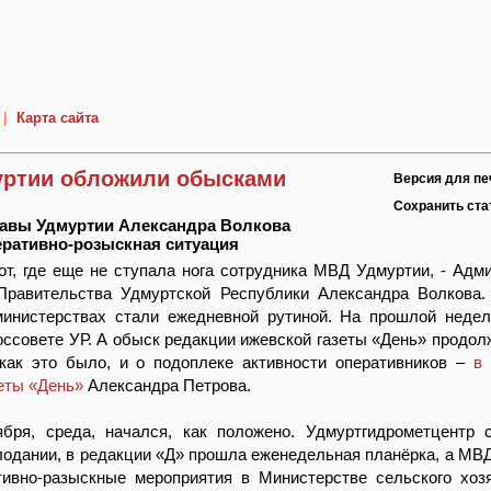
|
Карта сайта
уртии обложили обысками
Версия для пе
Сохранить ст
лавы Удмуртии Александра Волкова
ративно-розыскная ситуация
т, где еще не ступала нога сотрудника МВД Удмуртии, - Адм
Правительства Удмуртской Республики Александра Волкова
министерствах стали ежедневной рутиной. На прошлой неде
оссовете УР. А обыск редакции ижевской газеты «День» продол
 как это было, и о подоплеке активности оперативников –
в
еты «День»
Александра Петрова.
ября, среда, начался, как положено. Удмуртгидрометцентр
одании, в редакции «Д» прошла еженедельная планёрка, а МВ
тивно-разыскные мероприятия в Министерстве сельского хоз