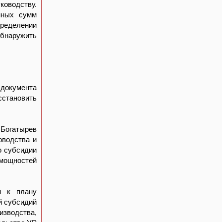
ководству.
нных сумм
ределении
обнаружить
документа
сстановить
 Богатырев
оводства и
ю субсидии
мощностей
и к плану
й субсидий
изводства,