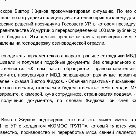
скоре Виктор Жидков прокомментировал ситуацию. По его 
 шло, но сотрудники полиции действительно пришли к нему для
овских решений президиума Госсовета УР, в котором президи
равительства Удмуртии о перераспределении 100 млн рублей с
ого бюджета. Эти деньги предназначались производителям 
влены на господдержку свиноводческой отрасли.
ководитель парламентского аппарата, раньше сотрудники МВД 
ашивали и получали подобные документы без специального 
ственности. «К нам часто обращаются правоохранительны
комитет, прокуратура и МВД, запрашивают различные нормати
далее, - сказал Виктор Жидков. - Обычная практика - письменны
ректно отвечали, отвечаем и будем отвечать». «Но сегодня 
варианте, с камерой, куча сотрудников, странноватая подача», -
 получения документов, по словам Жидкова, он счел «
 Виктор Жидков подтвердил, что всё это может иметь от
 по УР с холдингом «КОМОС ГРУПП», который тянется уже
известно, производство и переработка мяса свиней являетс