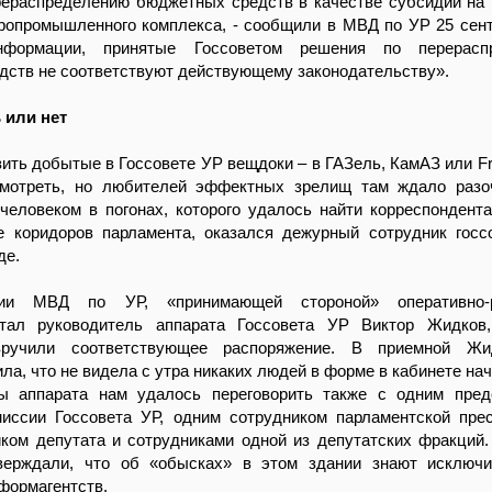
рераспределению бюджетных средств в качестве субсидий на
ропромышленного комплекса, - сообщили в МВД по УР 25 сент
формации, принятые Госсоветом решения по перерасп
дств не соответствуют действующему законодательству».
 или нет
ить добытые в Госсовете УР вещдоки – в ГАЗель, КамАЗ или Frei
мотреть, но любителей эффектных зрелищ там ждало разоч
человеком в погонах, которого удалось найти корреспондент
е коридоров парламента, оказался дежурный сотрудник госс
де.
ии МВД по УР, «принимающей стороной» оперативно-р
тал руководитель аппарата Госсовета УР Виктор Жидков,
вручили соответствующее распоряжение. В приемной Жи
ила, что не видела с утра никаких людей в форме в кабинете на
ы аппарата нам удалось переговорить также с одним пред
миссии Госсовета УР, одним сотрудником парламентской пре
ком депутата и сотрудниками одной из депутатских фракций.
верждали, что об «обысках» в этом здании знают исключи
формагентств.