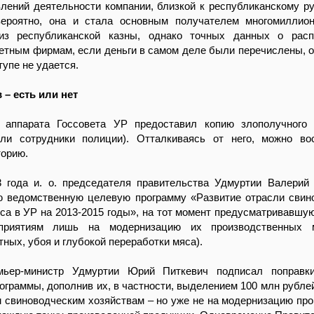
лений деятельности компании, близкой к республиканскому ру
вероятно, она и стала основным получателем многомиллио
из республиканской казны, однако точных данных о расп
етным фирмам, если деньги в самом деле были перечислены, 
тупе не удается.
 – есть или нет
 аппарата Госсовета УР предоставил копию злополучного 
яли сотрудники полиции). Отталкиваясь от него, можно во
орию.
3 года и. о. председателя правительства Удмуртии Валерий
ю ведомственную целевую программу «Развитие отрасли свин
са в УР на 2013-2015 годы», на тот момент предусматривавшу
приятиям лишь на модернизацию их производственных 
тных, убоя и глубокой переработки мяса).
мьер-министр Удмуртии Юрий Питкевич подписал поправк
ограммы, дополнив их, в частности, выделением 100 млн рубле
 свиноводческим хозяйствам – но уже не на модернизацию про