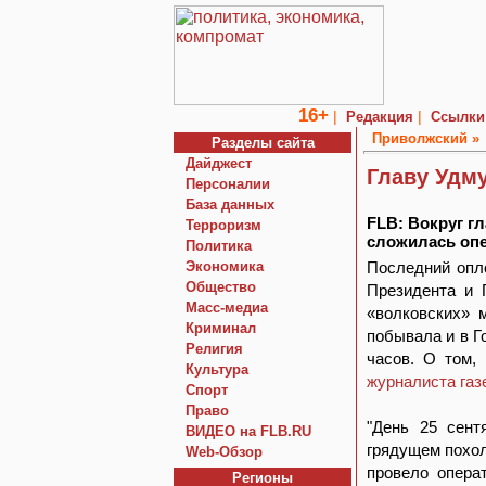
16+
|
|
Редакция
Ссылки
Приволжский »
Разделы сайта
Дайджест
Главу Удм
Персоналии
База данных
FLB: Вокруг г
Терроризм
сложилась опе
Политика
Экономика
Последний опло
Общество
Президента и 
Macc-медиа
«волковских» 
Криминал
побывала и в Г
Религия
часов. О том,
Культура
журналиста газ
Спорт
Право
"День 25 сент
ВИДЕО на FLB.RU
грядущем похол
Web-Обзор
провело опера
Регионы