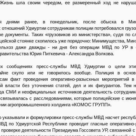
 Жизнь шла своим чередом, ее размеренный ход не наруша
мя днями ранее, в понедельник, после обыска в Мин
отношений Удмуртии сотрудникам полиции потребовался грузо
е документы. Таких «грузовиков из министерства», судя по сл
цейской стоянке скопилось уже порядочно: Минимущества, Мин
ельхоз даже дважды - ни дня без операции МВД по УР в 
равительства Юрия Питкевича - Александра Волкова.
х сообщениях пресс-службы МВД Удмуртии о цели эти
райне скупо или не говорилось вообще. Полиция в осно
сам факт проведения оперативно-разыскных мероприятий в
ой власти без уточнения статей, дел и их фигурантов. Тем 
да СМИ и неофициальных источников деятельность сотрудни
связывалась с расследованиями, которые полицейские с июня
ении агропромышленного холдинга «КОМОС ГРУПП».
о указывали и формулировки пресс-службы МВД насчет респуб
МВД по Удмуртской Республике проводит гласные оперативно
 проверке деятельности Президиума Госсовета УР, связанной с