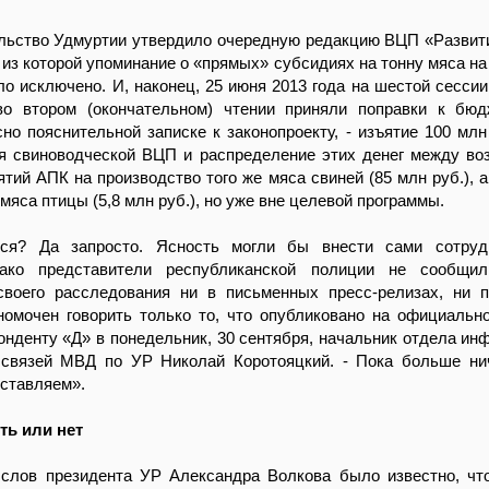
ельство Удмуртии утвердило очередную редакцию ВЦП «Развит
 из которой упоминание о «прямых» субсидиях на тонну мяса на
о исключено. И, наконец, 25 июня 2013 года на шестой сессии
о втором (окончательном) чтении приняли поправки к бюд
сно пояснительной записке к законопроекту, - изъятие 100 млн
я свиноводческой ВЦП и распределение этих денег между в
ятий АПК на производство того же мяса свиней (85 млн руб.), а
и мяса птицы (5,8 млн руб.), но уже вне целевой программы.
ться? Да запросто. Ясность могли бы внести сами сотру
нако представители республиканской полиции не сообщил
своего расследования ни в письменных пресс-релизах, ни 
номочен говорить только то, что опубликовано на официально
онденту «Д» в понедельник, 30 сентября, начальник отдела ин
связей МВД по УР Николай Коротояцкий. - Пока больше ни
ставляем».
ть или нет
 слов президента УР Александра Волкова было известно, чт