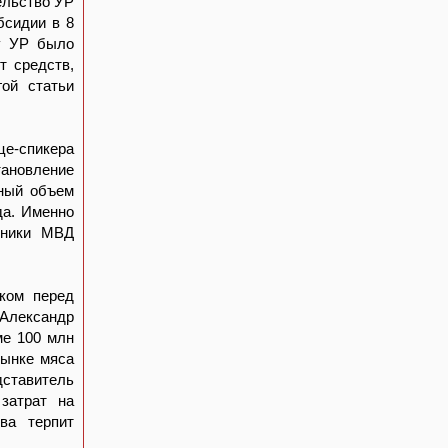
ельство УР
бсидии в 8
зу УР было
т средств,
ой статьи
це-спикера
ановление
нный объем
да. Именно
дники МВД
ком перед
Александр
ме 100 млн
рынке мяса
дставитель
затрат на
тва терпит