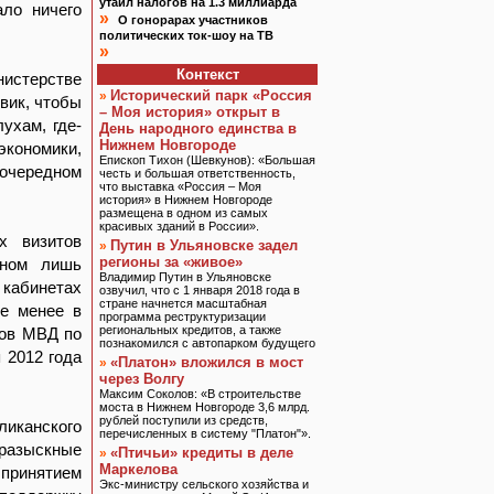
утаил налогов на 1.3 миллиарда
ло ничего
»
О гонорарах участников
политических ток-шоу на ТВ
»
Контекст
истерстве
Исторический парк «Россия
»
вик, чтобы
– Моя история» открыт в
ухам, где-
День народного единства в
Нижнем Новгороде
экономики,
Епископ Тихон (Шевкунов): «Большая
очередном
честь и большая ответственность,
что выставка «Россия – Моя
история» в Нижнем Новгороде
размещена в одном из самых
красивых зданий в России».
х визитов
Путин в Ульяновске задел
»
регионы за «живое»
вном лишь
Владимир Путин в Ульяновске
 кабинетах
озвучил, что с 1 января 2018 года в
стране начнется масштабная
не менее в
программа реструктуризации
региональных кредитов, а также
ков МВД по
познакомился с автопарком будущего
 2012 года
«Платон» вложился в мост
»
через Волгу
Максим Соколов: «В строительстве
моста в Нижнем Новгороде 3,6 млрд.
рублей поступили из средств,
ликанского
перечисленных в систему "Платон"».
-разыскные
«Птичьи» кредиты в деле
»
Маркелова
 принятием
Экс-министру сельского хозяйства и