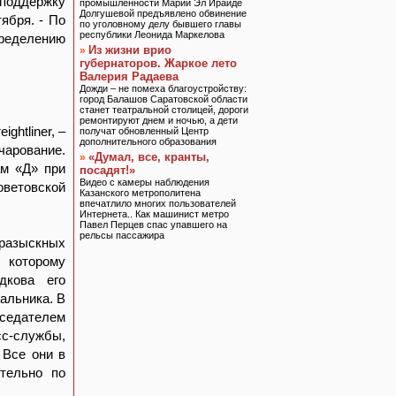
 поддержку
промышленности Марий Эл Ираиде
Долгушевой предъявлено обвинение
ября. - По
по уголовному делу бывшего главы
республики Леонида Маркелова
ределению
Из жизни врио
»
губернаторов. Жаркое лето
Валерия Радаева
Дожди – не помеха благоустройству:
город Балашов Саратовской области
станет театральной столицей, дороги
ремонтируют днем и ночью, а дети
ghtliner, –
получат обновленный Центр
дополнительного образования
арование.
«Думал, все, кранты,
»
ам «Д» при
посадят!»
Видео с камеры наблюдения
оветовской
Казанского метрополитена
впечатлило многих пользователей
Интернета.. Как машинист метро
Павел Перцев спас упавшего на
рельсы пассажира
азыскных
 которому
дкова его
чальника. В
седателем
сс-службы,
 Все они в
тельно по