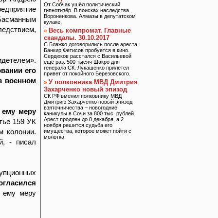
От Собчак ушёл политический
едприятие
гипнотизёр. В поисках наследства
Вороненкова. Алмазы в депутатском
 Басманным
кулаке.
ледствием,
Весь компромат. Главные
»
скандалы. 30.10.2017
С Блажко договорились после ареста.
Банкир Фетисов пробуется в кино.
Сердюков расстался с Васильевой
идетелем».
ещё раз. 500 тысяч Шакро для
генерала СК. Лукашенко прилетел
овании его
привет от покойного Березовского.
в военном
У полковника МВД Дмитрия
»
Захарченко новый эпизод
СК РФ вменил полковнику МВД
Дмитрию Захарченко новый эпизод
взяточничества – новогодние
 ему меру
каникулы в Сочи за 800 тыс. рублей.
Арест продлен до 8 декабря, а 2
тье 159 УК
ноября решится судьба его
м колонии.
имущества, которое может пойти с
молотка
, - писал
упционных
огласился
с ему меру