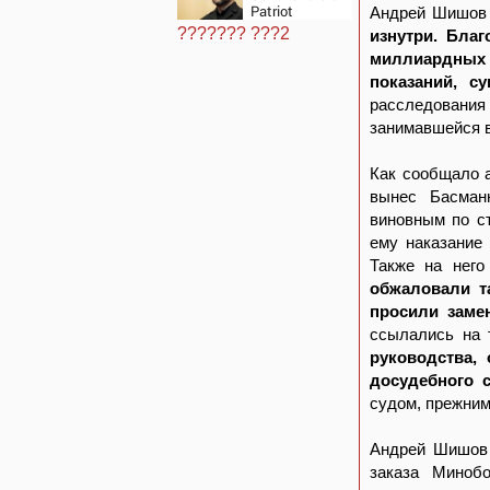
ужесточить -
Patriot
Андрей Шишов
Новости на
назвали
Вести.ru
??????? ???2
изнутри. Бла
«комедией»
миллиардных 
показаний, с
расследования
занимавшейся в
Как сообщало 
вынес Басман
виновным по с
ему наказание
Также на нег
обжаловали т
просили заме
ссылались на 
руководства,
досудебного 
судом, прежним
Андрей Шишов 
заказа Миноб