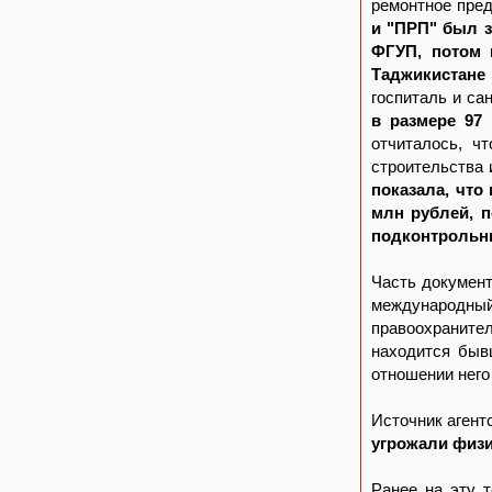
ремонтное пре
и "ПРП" был з
ФГУП, потом 
Таджикистане
госпиталь и са
в размере 97
отчиталось, ч
строительства
показала, что
млн рублей, 
подконтрольн
Часть докумен
международны
правоохраните
находится бы
отношении него
Источник агент
угрожали физи
Ранее на эту 