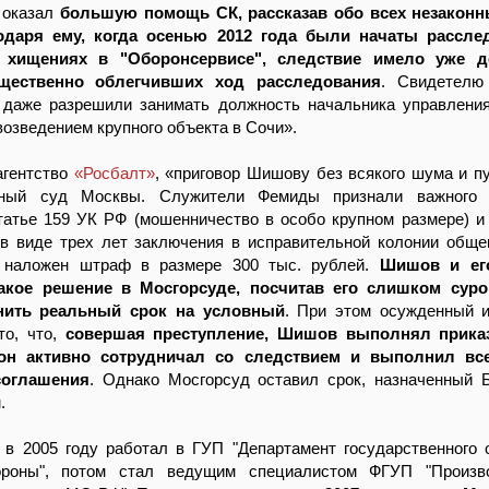
 оказал
большую помощь СК, рассказав обо всех незаконн
годаря ему, когда осенью 2012 года были начаты рассле
хищениях в "Оборонсервисе", следствие имело уже д
ущественно облегчивших ход расследования
. Свидетелю
 даже разрешили занимать должность начальника управлени
озведением крупного объекта в Сочи».
агентство
«Росбалт»
, «приговор Шишову без всякого шума и п
ный суд Москвы. Служители Фемиды признали важного 
татье 159 УК РФ (мошенничество в особо крупном размере) и
 в виде трех лет заключения в исправительной колонии обще
о наложен штраф в размере 300 тыс. рублей.
Шишов и ег
акое решение в Мосгорсуде, посчитав его слишком сур
нить реальный срок на условный
. При этом осужденный 
то, что,
совершая преступление, Шишов выполнял прика
 он активно сотрудничал со следствием и выполнил вс
соглашения
. Однако Мосгорсуд оставил срок, назначенный
.
в 2005 году работал в ГУП "Департамент государственного 
ороны", потом стал ведущим специалистом ФГУП "Произво