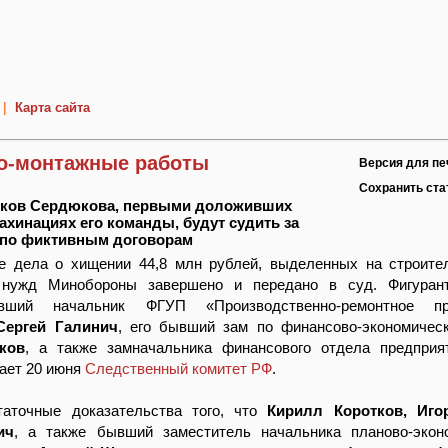
|
Карта сайта
о-монтажные работы
Версия для пе
Сохранить ст
иков Сердюкова, первыми доложивших
ахинациях его команды, будут судить за
 по фиктивным договорам
е дела о хищении 44,8 млн рублей, выделенных на строите
 нужд Минобороны завершено и передано в суд. Фигуран
ший начальник ФГУП «Производственно-ремонтное пр
Сергей Галинич
, его бывший зам по финансово-экономичес
ков
, а также замначальника финансового отдела предпри
щает 20 июня
Следственный комитет РФ
.
аточные доказательства того, что
Кирилл Коротков, Иго
ич
, а также бывший заместитель начальника планово-экон