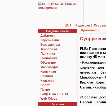
16+
|
|
Редакция
Ссылки
Криминал »
Разделы сайта
Дайджест
Супружеск
Персоналии
База данных
FLB: Противн
Терроризм
силовикам о м
Политика
оплату 45 млн
Экономика
«Расследовани
Общество
Macc-медиа
хранения для
Криминал
являются быв
Религия
Минобороны»
Культура
Кирилл Корот
Спорт
Селин
, - сооб
Право
ВИДЕО на FLB.RU
«Собраны дост
Web-Обзор
Сергей Галин
Регионы