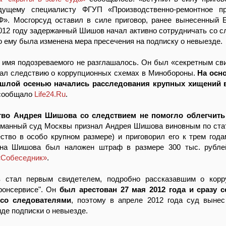
ущему специалисту ФГУП «Производственно-ремонтное пр
». Мосгорсуд оставил в силе приговор, ранее вынесенный
012 году задержанный Шишов начал активно сотрудничать со с
о ему была изменена мера пресечения на подписку о невыезде.
 имя подозреваемого не разглашалось. Он был «секретным св
ал следствию о коррупционных схемах в Минобороны.
На осн
ошлой осенью начались расследования крупных хищений 
 сообщало
Life24.Ru
.
тво Андрея Шишова со следствием не помогло облегчить
сманный суд Москвы признал Андрея Шишова виновным по ста
тво в особо крупном размере) и приговорил его к трем года
на Шишова был наложен штраф в размере 300 тыс. рублей
«Собеседник»
.
 стал первым свидетелем, подробно рассказавшим о корр
ронсервисе". Он
был арестован 27 мая 2012 года и сразу с
 со следователями
, поэтому в апреле 2012 года суд выне
иде подписки о невыезде.