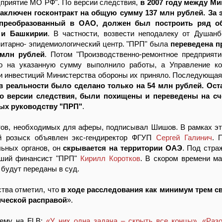
дприятие МО РФ". По версии следствия,
в 2007 году между М
аключен госконтракт на общую сумму 137 млн рублей. За 
преобразованный в ОАО, должен был построить ряд о
 и Башкирии
. В частности, возвести неподалеку от Душан
нитарно- эпидемиологический центр. "ПРП" была
переведена п
 млн рублей
. Потом "Производственно-ремонтное предприя
то на указанную сумму выполнило работы, а Управление ко
 и инвестиций Министерства обороны их приняло. Последующа
 в реальности было сделано только на 54 млн рублей. Ос
по версии следствия, были похищены и переведены на сч
ых руководству "ПРП"
.
тов, необходимых для аферы, подписывал Шишов. В рамках эт
й розыск объявлен экс-гендиректор ФГУП
Сергей Галинич
. 
льных органов, он
скрывается на территории ОАЭ
. Под стра
вший финансист "ПРП"
Кирилл Коротков
. В скором времени м
 будут переданы в суд.
ства отметил, что
в ходе расследования как минимум трем с
ческой расправой
».
тему на FLB:
«У них одна задача – скрыть все концы»
,
«Раз