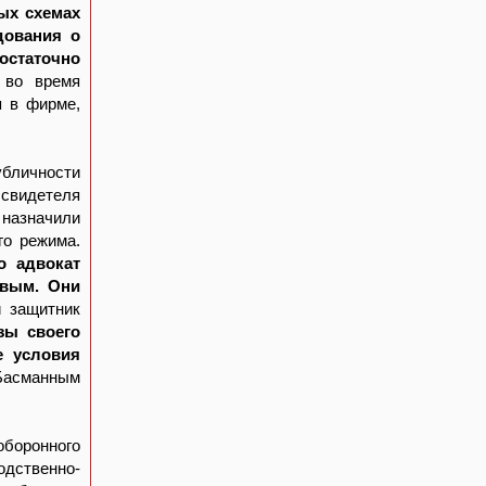
ых схемах
дования о
остаточно
 во время
я в фирме,
убличности
свидетеля
 назначили
го режима.
о адвокат
овым. Они
и защитник
зы своего
е условия
 Басманным
оборонного
дственно-