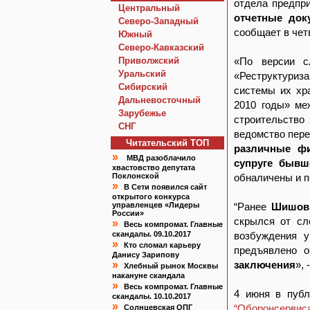
отдела предпр
Центральный
отчетные док
Северо-Западный
сообщает в чет
Южный
Северо-Кавказский
Приволжский
«По версии с
Уральский
«Реструктуриз
Сибирский
системы их хр
Дальневосточный
2010 годы» м
Зарубежье
строительство
СНГ
ведомство пер
Читательский TOП
различные ф
»
МВД разоблачило
супруге бывш
хвастовство депутата
Поклонской
обналичены и п
»
В Сети появился сайт
открытого конкурса
управленцев «Лидеры
“Ранее
Шишов 
России»
скрылся от сл
»
Весь компромат. Главные
скандалы. 09.10.2017
возбуждения у
»
Кто сломал карьеру
предъявлено о
Данису Зарипову
»
заключения
»,
Хлебный рынок Москвы
накануне скандала
»
Весь компромат. Главные
4 июня в пуб
скандалы. 10.10.2017
»
“Оборонсервис
Солнцевская ОПГ