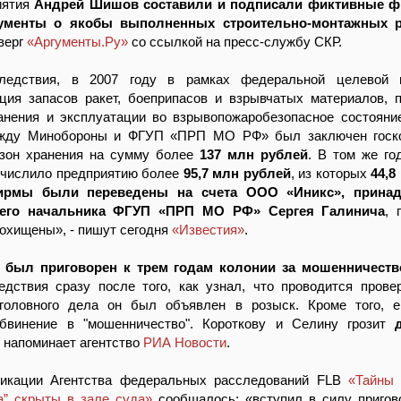
иятия
Андрей Шишов составили и подписали фиктивные ф
ументы о якобы выполненных строительно-монтажных р
верг
«Аргументы.Ру»
со ссылкой на пресс-службу СКР.
ледствия, в 2007 году в рамках федеральной целевой 
ация запасов ракет, боеприпасов и взрывчатых материалов, 
анения и эксплуатации во взрывопожаробезопасное состояни
ежду Минобороны и ФГУП «ПРП МО РФ» был заключен госко
 зон хранения на сумму более
137 млн рублей
. В том же го
ечислило предприятию более
95,7 млн рублей
, из которых
44,8
ирмы были переведены на счета ООО «Иникс», принад
его начальника ФГУП «ПРП МО РФ» Сергея Галинича
, 
охищены», - пишут сегодня
«Известия»
.
был приговорен к трем годам колонии за мошенничеств
едствия сразу после того, как узнал, что проводится прове
головного дела он был объявлен в розыск. Кроме того, е
бвинение в "мошенничество". Короткову и Селину грозит
 - напоминает агентство
РИА Новости
.
ликации Агентства федеральных расследований FLB
«Тайны 
а” скрыты в зале суда»
сообщалось: «вступил в силу приго