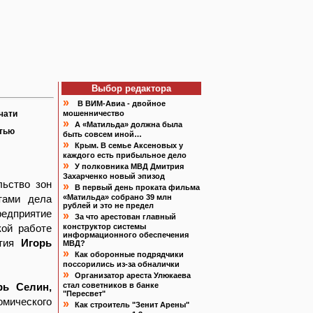
Выбор редактора
»
В ВИМ-Авиа - двойное
чати
мошенничество
»
А «Матильда» должна была
атью
быть совсем иной…
»
Крым. В семье Аксеновых у
каждого есть прибыльное дело
»
У полковника МВД Дмитрия
Захарченко новый эпизод
льство зон
»
В первый день проката фильма
тами дела
«Матильда» собрано 39 млн
рублей и это не предел
едприятие
»
За что арестован главный
кой работе
конструктор системы
информационного обеспечения
ятия
Игорь
МВД?
»
Как оборонные подрядчики
поссорились из-за обналички
»
Организатор ареста Улюкаева
рь Селин,
стал советников в банке
"Пересвет"
омического
»
Как строитель "Зенит Арены"