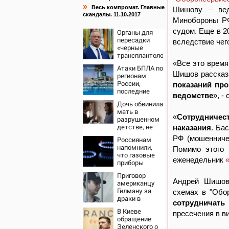
»
Весь компромат. Главные
Шишову – вед
скандалы. 11.10.2017
Минобороны РФ
судом. Еще в 2
Органы для
пересадки
вследствие чег
«черные
трансплантологи»
извлекали у
«Все это время
Атаки БПЛА по
еще живых
Шишов рассказ
регионам
пациентов
России,
показаний пр
последние
ведомстве
», -
новости на 7
Дочь обвинила
августа 2026:
мать в
последствия,
«
Сотрудничес
разрушенном
атаки на
детстве, не
наказания
. Ба
склады
зная всей
Wildberries,
РФ (мошенничес
Россиянам
правды о
состояние
напомнили,
Помимо этого 
своём отце -
пострадавших
что газовые
история одной
еженедельник
приборы
семьи
нельзя
Приговор
ремонтировать
Андрей Шишов
американцу
самостоятельно
Гилману за
схемах в "Обо
драки в
сотрудничать
воронежском
В Киеве
СИЗО
пресечения в в
обращение
потребовали
Зеленского о