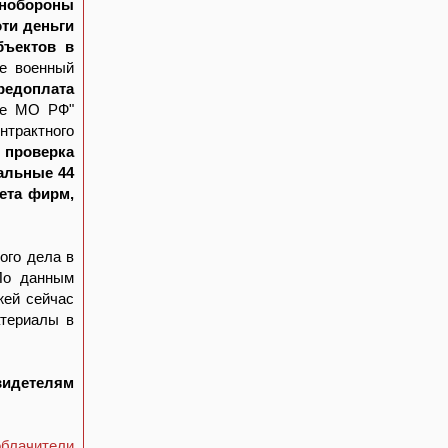
инобороны
эти деньги
бъектов в
бе военный
редоплата
тие МО РФ"
нтрактного
я
проверка
тальные 44
ета фирм,
ого дела в
По данным
жей сейчас
атериалы в
видетелям
облачители