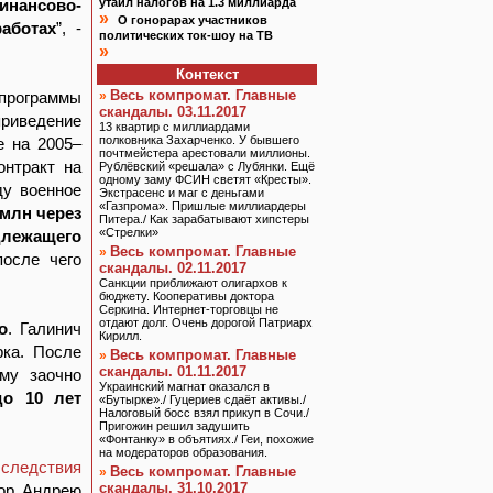
инансово-
утаил налогов на 1.3 миллиарда
»
О гонорарах участников
аботах
”, -
политических ток-шоу на ТВ
»
Контекст
Весь компромат. Главные
программы
»
скандалы. 03.11.2017
приведение
13 квартир с миллиардами
полковника Захарченко. У бывшего
е на 2005–
почтмейстера арестовали миллионы.
нтракт на
Рублёвский «решала» с Лубянки. Ещё
одному заму ФСИН светят «Кресты».
ду военное
Экстрасенс и маг с деньгами
«Газпрома». Пришлые миллиардеры
 млн через
Питера./ Как зарабатывают хипстеры
«Стрелки»
лежащего
Весь компромат. Главные
»
после чего
скандалы. 02.11.2017
Санкции приближают олигархов к
бюджету. Кооперативы доктора
Серкина. Интернет-торговцы не
отдают долг. Очень дорогой Патриарх
о
. Галинич
Кирилл.
рка. После
Весь компромат. Главные
»
скандалы. 01.11.2017
му заочно
Украинский магнат оказался в
до 10 лет
«Бутырке»./ Гуцериев сдаёт активы./
Налоговый босс взял прикуп в Сочи./
Пригожин решил задушить
«Фонтанку» в объятиях./ Геи, похожие
на модераторов образования.
следствия
Весь компромат. Главные
»
скандалы. 31.10.2017
вор Андрею