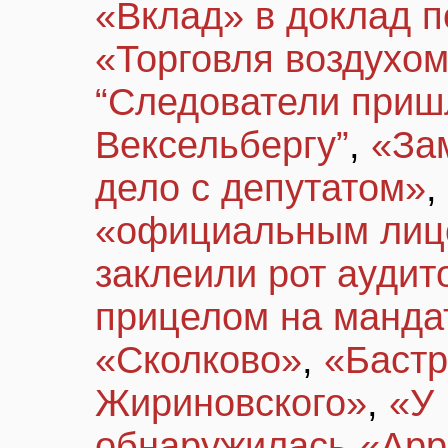
«Вклад» в доклад п
«Торговля воздухом
“Следователи пришл
Вексельбергу”
,
«За
дело c депутатом»
,
«официальным лиц
заклеили рот аудит
прицелом на манда
«Сколково»
,
«Баст
Жириновского»
,
«У
обнаружилась «Ар