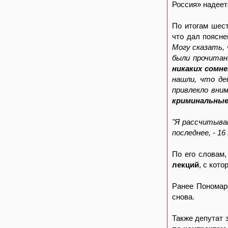
Россия» надеет
По итогам шес
что дал поясне
Могу сказать, 
были прочитан
никаких сомн
нашли, что де
привлекло вни
криминальные
"Я рассчитыва
последнее, - 1
По его словам,
лекций
, с кот
Ранее Пономар
снова.
Также депутат 