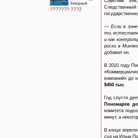
центрам
Советник Инс
Бледный
07/08/2026 –
Следственный 
пронзительно
Новости
??????? ???2
зачитал стихи
государственно
вместо рэпа:
«У меня на
душе сто и
— Если в зоне
один шов —
то, естествен
это туше»
и как контрол
риски в Минэк
добавил он.
В 2010 году По
«Коммерциали
компаний» до к
$450 тыс
.
Год спустя деп
Пономарев до
комитета подоз
минут, а некото
В конце апреля
суд на Илью По