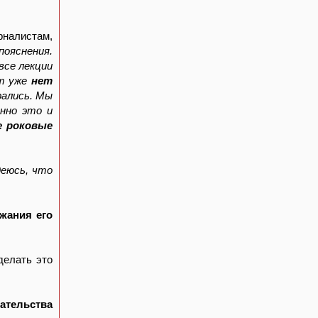
рналистам,
пояснения.
все лекции
нт уже
нет
рались. Мы
нно это и
е роковые
деюсь, что
жания его
делать это
зательства