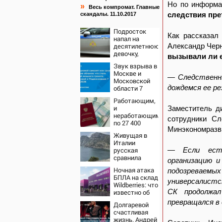
Но по информа
»
Весь компромат. Главные
следствия пре
скандалы. 11.10.2017
Подросток
Как рассказал
напал на
десятилетнюю
Александр Чер
девочку,
вызывали ли е
ворвавшись в
Звук взрыва в
квартиру
Москве и
— Следственны
Московской
дождемся ее р
области 7
августа 2026
Работающим,
года: Причины,
и
Заместитель д
источник,
неработающим:
откуда был
сотрудники Сл
по 27 400
громкий
Минэкономразви
рублей вручат
хлопок
Живущая в
пенсионерам в
Италии
сентябре -
русская
— Если есть
PrimaMedia.ru
сравнила
организацию и
жизнь в
Ночная атака
подозреваемых
Европе и в
БПЛА на склад
Крыму
универсалистс
Wildberries: что
СК продолжал
известно об
очередном
превращался в
Долгаревой
ударе по
счастливая
логистическим
жизнь. Андрей