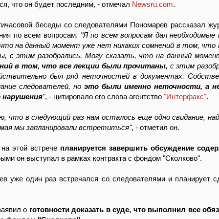
ся, что он будет последним, - отмечал
Newsru.com
.
тичасовой беседы со следователями Пономарев рассказал жу
ния по всем вопросам.
"Я по всем вопросам дал необходимые 
что на данный момент уже нет никаких сомнений в том, что 
ы, с этим разобрались. Могу сказать, что на данный моме
ений в том, что все лекции были прочитаны
, с этим разоб
йствительно был ряд неточностей в документах. Собстве
мание следователей, но
это были именно неточности, а н
 нарушения
"
, - цитировало его слова агентство
"Интерфакс"
.
ю, что в следующий раз нам осталось еще одно свидание, на
6 мая мы запланировали встретиться"
, - отметил он.
 на этой встрече
планируется завершить обсуждение содер
орыми он выступал в рамках контракта с фондом "Сколково".
ев уже один раз встречался со следователями и планирует с
заявил о
готовности доказать в суде, что выполнил все обя