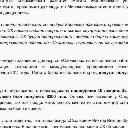
титута современного развития Никита Масленников ув
комитет привлекает руководство Минэкономразвития в целях 
й дисциплины.
 ответственности господина Королева находился проект «
но, СК вправе задать вопрос о том, как осуществлялась де
ировалась. СК будут интересовать сведения общего характе
ономразвития видели по «Сколково», пытались ли их ликвид
номарев заключил договор со «Сколково» на выполнение рабо
зация технологий и международное продвижение инно
онца 2011 года. Работа была выполнена в срок,
депутат полу
утат договорился с инноградом на
проведение 10 лекций. За
лжен был получить $300 тыс
. Однако они вызвали у Сле
рения, так как продолжительность многих из этих лекций сос
рых не было и вовсе.
 стало известно, что глава фонда «Сколково» Виктор Вексельбе
номарева. В начале мая Пономарев на допросе в СК объяснил, 