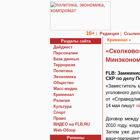
16+
|
|
Редакция
Ссылки
Криминал »
Разделы сайта
Дайджест
«Сколково
Персоналии
Минэконом
База данных
Терроризм
Политика
FLB: Замминис
Экономика
СКР по делу 
Общество
«Заместитель м
Macc-медиа
уголовного дел
Криминал
от «Справедли
Религия
14 мая пишут
«
Культура
Спорт
Право
Договор между
ВИДЕО на FLB.RU
2010 году, ког
Web-Обзор
Затем уже доп
Регионы
вице-президент