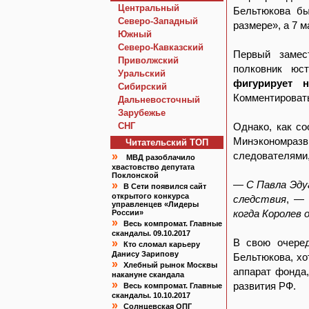
Центральный
Бельтюкова бы
Северо-Западный
размере», а 7 м
Южный
Северо-Кавказский
Первый замес
Приволжский
полковник юс
Уральский
фигурирует 
Сибирский
Комментировать
Дальневосточный
Зарубежье
СНГ
Однако, как с
Минэкономраз
Читательский TOП
следователями,
»
МВД разоблачило
хвастовство депутата
Поклонской
— C Павла Эду
»
В Сети появился сайт
открытого конкурса
следствия
, —
управленцев «Лидеры
когда Королев
России»
»
Весь компромат. Главные
скандалы. 09.10.2017
В свою очеред
»
Кто сломал карьеру
Данису Зарипову
Бельтюкова, хо
»
Хлебный рынок Москвы
аппарат фонда
накануне скандала
»
развития РФ.
Весь компромат. Главные
скандалы. 10.10.2017
»
Солнцевская ОПГ