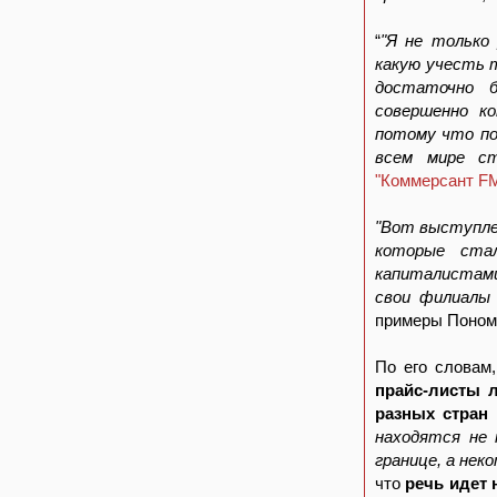
“
"Я не только
какую учесть 
достаточно б
совершенно к
потому что по
всем мире ст
"Коммерсант F
"Вот выступлен
которые стал
капиталистам
свои филиалы 
примеры Поном
По его словам
прайс-листы л
разных стран
находятся не 
границе, а нек
что
речь идет 