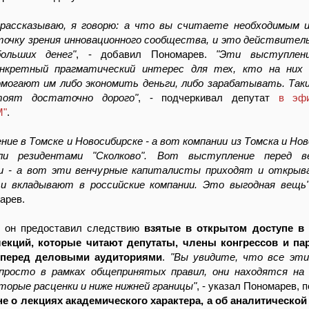
 рассказываю, я говорю: а что вы считаете необходимым и
точку зрения инновационного сообщества, и это действите
ольших денег"
, - добавил Пономарев.
"Эти выступлен
онкретный прагматический интерес для тех, кто на них 
могают им либо экономить деньги, либо зарабатывать. Так
оят достаточно дорого"
, - подчеркивал депутат
в эф
M"
.
ие в Томске и Новосибирске - а вот компании из Томска и Нов
и резидентами "Сколково". Вот выступление перед в
и - а вот эти венчурные капиталисты приходят и открыв
и вкладывают в российские компании. Это выгодная вещь
арев.
, он предоставил следствию
взятые в открытом доступе в 
екций, которые читают депутаты, члены конгрессов и па
 перед деловыми аудиториями
.
"Вы увидите, что все эти
просто в рамках общепринятых правил, они находятся на 
оторые расценки и ниже нижней границы"
, - указал Пономарев, 
не о лекциях академического характера, а об аналитической