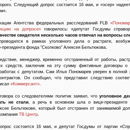
орого. Следующий допрос состоится 16 мая, и «эсер» надеет
м».
кации Агентства федеральных расследований FLB
«Пономар
екцию на допросе»
говорилось: «депутат Госдумы справо
ачестве свидетеля несколько часов отвечал на вопросы с
проводился в рамках уголовного дела о растрате, возбуж
-президента фонда "Сколково" Алексея Бельтюкова.
ледствие, менеджер, временно отстраненный от работы, раст
х средств, заключив на эту сумму фиктивные договоры о 
 работах с депутатом. Сам Илья Пономарев уверен в полной 
онтрактов. Он сообщил, что представил следствию соотве
писал
«Коммерсант»
.
зговора со следователями политик заявил, что
уголовное де
ать не стали
, а речь в основном шла о вице-президенте 
ексее Бельтюкове, который был отстранен от занимаемой дол
компания
ТВ Центр
.
прос состоится 16 мая, и депутат Госдумы от партии «Сп