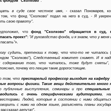
 с фондом "Сколково"
.
щать в суде свое честное имя
, - сказал Пономарев, к
том, что фонд "Сколково" подал на него в суд. -
Я уверен
ать свою правоту"
.
едположил, что
фонд "Сколково" обращается в суд, 
пасать проект"
:
"И руководство фонда, и я знаем, что у меня 
спасать"
».
могу судить, претензии к тому, что что-то не читалось
(
ндом "Сколково")
, Следственный комитет снимет. И я над
к содержанию того, что читалось, тоже будут сняты"
,
пояснил, почему его лекции такие дорогостоящие.
 о том, что
престарелый профессор выходит на кафедру
ные вопросы физики. Такие вещи действительно много 
о публичные выступления, семинары и про
специальные
водились с очень специфическими аудиториями
, на
нвесторами. Людей, которые в состоянии с ними общатьс
говорить с ними на одном языке, разъяснять планы государ
- рассказал депутат”.