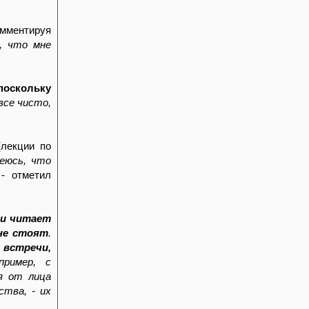
омментируя
, что мне
поскольку
все чисто,
лекции по
еюсь, что
 - отметил
 и читает
не стоят
.
 встречи,
пример, с
я от лица
ства, - их