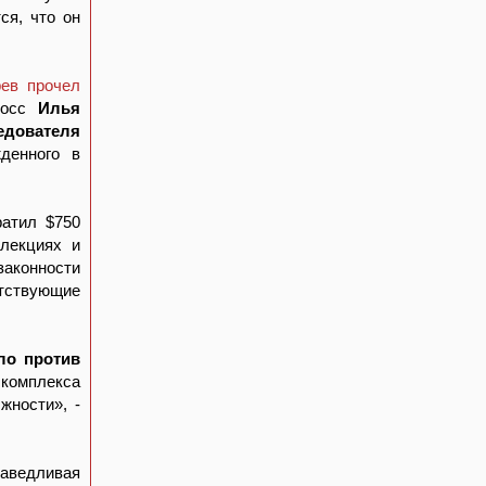
ся, что он
ев прочел
росс
Илья
ледователя
денного в
ратил $750
лекциях и
законности
тствующие
ло против
комплекса
жности», -
раведливая