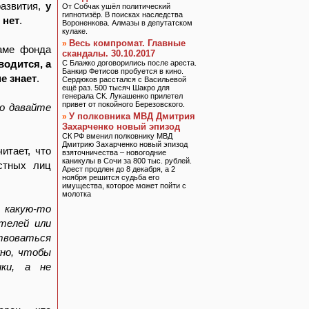
развития,
у
От Собчак ушёл политический
гипнотизёр. В поисках наследства
 нет
.
Вороненкова. Алмазы в депутатском
кулаке.
Весь компромат. Главные
»
ламе фонда
скандалы. 30.10.2017
водится, а
С Блажко договорились после ареста.
Банкир Фетисов пробуется в кино.
е знает
.
Сердюков расстался с Васильевой
ещё раз. 500 тысяч Шакро для
генерала СК. Лукашенко прилетел
привет от покойного Березовского.
о давайте
У полковника МВД Дмитрия
»
Захарченко новый эпизод
СК РФ вменил полковнику МВД
Дмитрию Захарченко новый эпизод
итает, что
взяточничества – новогодние
каникулы в Сочи за 800 тыс. рублей.
стных лиц
Арест продлен до 8 декабря, а 2
ноября решится судьба его
имущества, которое может пойти с
молотка
какую-то
телей или
ствоваться
жно, чтобы
ики, а не