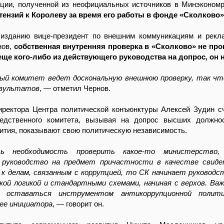
ции, полученной из неофициальных источников в Минэконом
тензий к Королеву за время его работы в фонде «Сколково»
 изданию вице-президент по внешним коммуникациям и рек
нов,
собственная внутренняя проверка в «Сколково» не про
ще кого-либо из действующего руководства на допрос, он н
й комитет ведет доскональную внешнюю проверку, так чт
езультатов
, — отметил Чернов.
иректора Центра политической конъюнктуры Алексей Зудин сч
едственного комитета, вызывая на допрос высших должно
тия, показывают свою политическую независимость.
 необходимость проверить какое-то министерство, 
 руководство на предмет причастности в качестве свиде
 к делам, связанным с коррупцией, то СК начинает руковод
кой логикой и стандартными схемами, начиная с верхов. Ва
 оставаться инструментом антикоррупционной полит
 ее инициатора
, — говорит он.