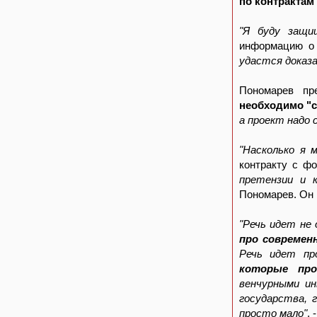
по контрактам
"Я буду защи
информацию о 
удастся доказ
Пономарев пр
необходимо "с
а проект надо 
"Насколько я 
контракту с фо
претензии и 
Пономарев. Он 
"Речь идет не
про современ
Речь идет пр
которые про
венчурными и
государства, 
просто мало"
, 