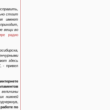
справить,
льно стоит
ия имеют
приходит,
ие вещи во
ире радио
осибирска,
енчурными
ают здесь
"
, - привел
интернете
рламентов
 величины
их нижней
подчеркнув,
 работе по