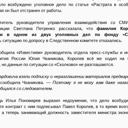
ло возбуждено уголовное дело по статье «Растрата в осо
ая он был отстранен от работы.
титель руководителя управления взаимодействия со С
тиции Светлана Петренко рассказала, что
фамилия Кор
ни в одном из двух уголовных дел по фонду «С
 ситуацию по допросу в Следственном комитете отказались.
ообщила «Известиям» руководитель отдела пресс-службы и 
вития России Юлия Чканикова, Королев всё же ходил на 
 но данные по ситуации со «Сколково» не разглашаются.
ардовича взяли подписку о неразглашении материалов предва
 сообщила Чканикова. —
Поэтому я не могу вам даже назва
 общался со следователем
.
ь Илья Пономарев выразил недоумение, что дело возбуди
тя контракт с ним подписывал Павел Королев, в то время воз
, а теперь занимающий должность заместителя министра экон