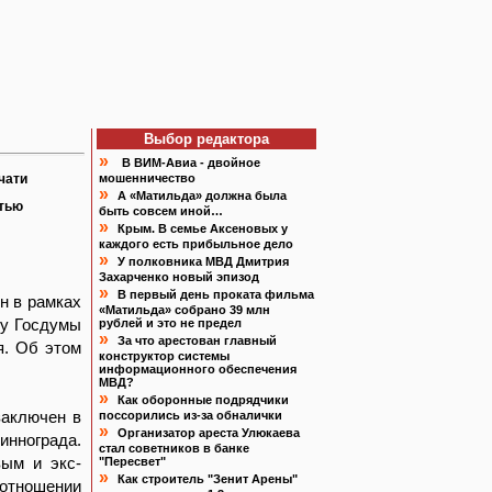
Выбор редактора
»
В ВИМ-Авиа - двойное
чати
мошенничество
»
А «Матильда» должна была
атью
быть совсем иной…
»
Крым. В семье Аксеновых у
каждого есть прибыльное дело
»
У полковника МВД Дмитрия
Захарченко новый эпизод
»
В первый день проката фильма
н в рамках
«Матильда» собрано 39 млн
ту Госдумы
рублей и это не предел
»
За что арестован главный
я. Об этом
конструктор системы
информационного обеспечения
МВД?
»
Как оборонные подрядчики
заключен в
поссорились из-за обналички
»
Организатор ареста Улюкаева
иннограда.
стал советников в банке
ым и экс-
"Пересвет"
»
Как строитель "Зенит Арены"
 отношении