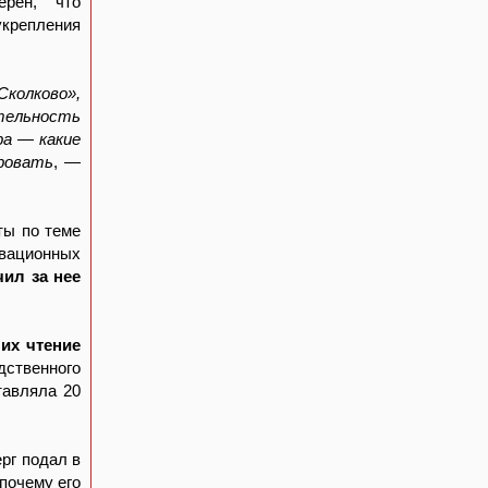
ерен, что
укрепления
Сколково»,
ятельность
ра — какие
ировать
, —
ты по теме
вационных
чил за нее
 их чтение
дственного
тавляла 20
рг подал в
почему его