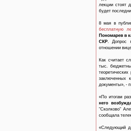
лекции стоят д
будет последни
8 мая в публи
бесплатную л
Пономарев в к
СКР
. Допрос 
отношении вице
Как считает с
тыс. бюджетны
теоретических
заключенных к
документы», - 
«По итогам ра
него возбужд
"Сколково" Ал
сообщала теле
«Следующий до