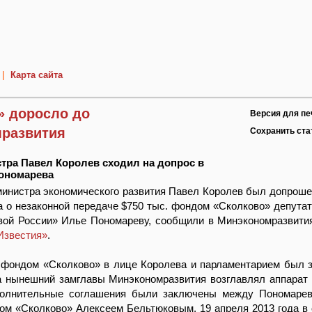
|
Карта сайта
» доросло до
Версия для пе
развития
Сохранить ст
тра Павел Королев сходил на допрос в
Пономарева
инистра экономического развития Павел Королев был допроше
а о незаконной передаче $750 тыс. фондом «Сколково» депута
вой России» Илье Пономареву, сообщили в Минэкономразвити
Известия»
.
 фондом «Сколково» в лице Королева и парламентарием был 
да нынешний замглавы Минэкономразвития возглавлял аппарат 
олнительные соглашения были заключены между Пономарев
ом «Сколково» Алексеем Бельтюковым. 19 апреля 2013 года в