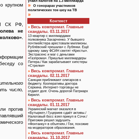
утаил налогов на 1.3 миллиарда
бо крупном
»
О гонорарах участников
политических ток-шоу на ТВ
»
Контекст
МИ СК РФ,
Весь компромат. Главные
»
олева не
скандалы. 03.11.2017
13 квартир с миллиардами
колково»
.
полковника Захарченко. У бывшего
почтмейстера арестовали миллионы.
Рублёвский «решала» с Лубянки. Ещё
одному заму ФСИН светят «Кресты».
Экстрасенс и маг с деньгами
информации
«Газпрома». Пришлые миллиардеры
Питера./ Как зарабатывают хипстеры
беседу со
«Стрелки»
Весь компромат. Главные
»
скандалы. 02.11.2017
Санкции приближают олигархов к
рительного
бюджету. Кооперативы доктора
Серкина. Интернет-торговцы не
ть число,
отдают долг. Очень дорогой Патриарх
Кирилл.
Весь компромат. Главные
»
скандалы. 01.11.2017
ли против
Украинский магнат оказался в
«Бутырке»./ Гуцериев сдаёт активы./
главлявший
Налоговый босс взял прикуп в Сочи./
Пригожин решил задушить
омического
«Фонтанку» в объятиях./ Геи, похожие
на модераторов образования.
Весь компромат. Главные
»
скандалы. 31.10.2017