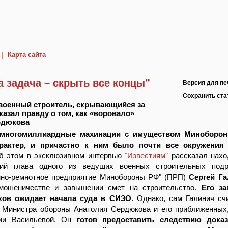
|
Карта сайта
а задача – скрыть все концы”
Версия для пе
Сохранить ст
военный строитель, скрывающийся за
казал правду о том, как «воровало»
рдюкова
многомиллиардные махинации с имуществом Миноборо
рактер, и причастно к ним было почти все окружения
б этом в эксклюзивном интервью
"Известиям"
рассказал нахо
ий глава одного из ведущих военных строительных подр
нно-ремнотное предприятие Минобороны РФ" (ПРП)
Сергей Г
мошеничестве и завышении смет на строительство.
Его за
ков ожидает начала суда в СИЗО
. Однако, сам Галинич сч
г Министра обороны Анатолия Сердюкова и его приближенных
нии Васильевой. Он
готов предоставить следствию доказ