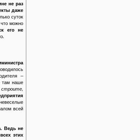
не не раз
екты даже
лько суток
, что можно
ск его не
о.
мминистра
доводилось
одителя –
– там наше
 строите,
едприятия
«невеселые
налом всей
. Ведь не
всех этих