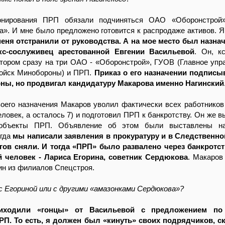
онирования ПРП обязали подчиняться ОАО «Оборонстрой»
». И мне было предложено готовится к распродаже активов. Я
еня отстранили от руководства. А на мое место был назна
с-сослуживец арестованной Евгении Васильевой
. Он, к
тором сразу на три ОАО - «Оборонстрой», ГУОВ (Главное упр
войск Минобороны) и ПРП.
Приказ о его назначении подписы
ны, но продвигал кандидатуру Макарова именно Нагинский
оего назначения Макаров уволил фактически всех работников
еловек, а осталось 7) и подготовил ПРП к банкротству. Он же в
объекты ПРП. Объявление об этом были выставлены н
огда
мы написали заявления в прокуратуру и в Следственно
гов сняли. И тогда «ПРП» было развалено через банкротс
й человек - Лариса Егорина, советник Сердюкова
. Макаров
ин из филиалов Спецстроя.
с Егориной или с другими «амазонками Сердюкова»?
иходили «гонцы» от Васильевой с предложением по
РП. То есть, я должен был «кинуть» своих подрядчиков, ск