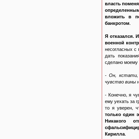
власть поменя
определенным
вложить в по
банкротом
.
Я отказался. 
военной конт
несогласных с
дать показани
сделано моему 
- Он, кстати,
чувство вины 
- Конечно, я ч
ему уехать за г
то я уверен, 
только один э
Никакого 
сфальсифици
Кирилла
.