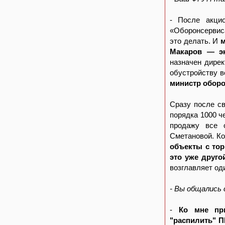
- После акци
«Оборонсервиса
это делать. И
м
Макаров — эк
назначен дирек
обустройству 
министр оборо
Сразу после св
порядка 1000 ч
продажу все 
Сметановой. К
объекты с тор
это уже друго
возглавляет од
- Вы общались 
-
Ко мне пр
"распилить" П