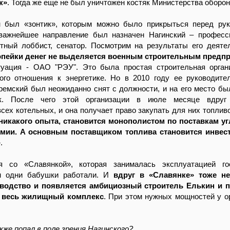
к»
. Тогда же еще не был уничтожен костяк Министерства оборо
 был «зонтик», которым можно было прикрыться перед рук
важнейшее направление был назначен Нагинский – професс
ытный лоббист, сенатор. Посмотрим на результаты его деяте
копейки денег не выделяется военным строительным предп
туация - ОАО "РЭУ". Это была простая строительная орган
ого отношения к энергетике. Но в 2010 году ее руководите
емский был неожиданно снят с должности, и на его место бы
к. После чего этой организации в июле месяце вдруг
сех котельных, и она получает право закупать для них топлив
 никакого опыта, становится монополистом по поставкам уг
рмии. А основным поставщиком топлива становится инвес
»
.
 со «Славянкой», которая занималась эксплуатацией гос
ам одни бабушки работали. И
вдруг в «Славянке» тоже н
водство и появляется амбициозный строитель Елькин и п
 весь жилищный комплекс
. При этом нужных мощностей у о
же попал в поле зрения Нагинского?