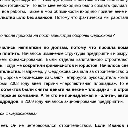
вой готовности. То есть мне необходимо было создать филиал 
 все работы. Также в мои обязанности входило привлечение и
ельство шло без авансов
. Потому что фактически мы работали
ло после прихода на пост министра обороны Сердюкова?
ачались неплатежи по долгам, потому что прошла ком
е платить
. Началось изменение структуры предприятий и разр
хем финансирования. Были отделы капитального строительс
ь. Тогда же
сократили финансистов и юристов. Началось св
ительства
. Например, у Сердюкова сначала за строительство о
д Сорока – бизнесмен из Санкт-Петербурга, руководитель комп
орый 2008 году ввел термин «перспективная площадка». То е
 объектов были сняты деньги на некие «площадки», и стро
итерские компании. А те кто не принадлежал к «элите», авт
подрядов
. В 2009 году началось акционирование предприятий.
ись с Сердюковым?
 нет. Он не интересовался строительством.
Если Иванов 