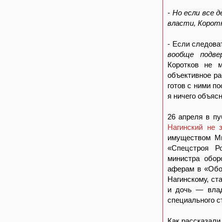
- Но если все 
власти, Коротк
- Если следоват
вообще подве
Коротков не м
объективное ра
готов с ними п
я ничего объясн
26 апреля в п
Нагинский не 
имуществом Ми
«Спецстроя Ро
министра обор
аферам в «Обор
Нагинскому, ст
и дочь — влад
специального с
Как рассказали