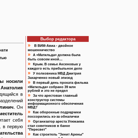
Выбор редактора
»
В ВИМ-Авиа - двойное
чати
мошенничество
»
А «Матильда» должна была
атью
быть совсем иной…
»
Крым. В семье Аксеновых у
каждого есть прибыльное дело
»
У полковника МВД Дмитрия
Захарченко новый эпизод
ны носили
»
В первый день проката фильма
 Анатолия
«Матильда» собрано 39 млн
рублей и это не предел
дящийся в
»
За что арестован главный
азделений
конструктор системы
информационного обеспечения
алинич
. Он
МВД?
»
Как оборонные подрядчики
меститель
поссорились из-за обналички
итает себя
»
Организатор ареста Улюкаева
, в первую
стал советников в банке
"Пересвет"
ательства
»
Как строитель "Зенит Арены"