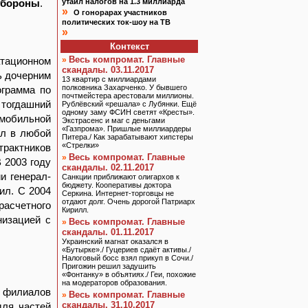
обороны
.
утаил налогов на 1.3 миллиарда
»
О гонорарах участников
политических ток-шоу на ТВ
»
Контекст
Весь компромат. Главные
атационном
»
скандалы. 03.11.2017
ь дочерним
13 квартир с миллиардами
полковника Захарченко. У бывшего
ограмма по
почтмейстера арестовали миллионы.
 тогдашний
Рублёвский «решала» с Лубянки. Ещё
одному заму ФСИН светят «Кресты».
 мобильной
Экстрасенс и маг с деньгами
«Газпрома». Пришлые миллиардеры
ал в любой
Питера./ Как зарабатывают хипстеры
«Стрелки»
рактников
Весь компромат. Главные
»
 2003 году
скандалы. 02.11.2017
и генерал-
Санкции приближают олигархов к
бюджету. Кооперативы доктора
ил. С 2004
Серкина. Интернет-торговцы не
отдают долг. Очень дорогой Патриарх
расчетного
Кирилл.
низацией с
Весь компромат. Главные
»
скандалы. 01.11.2017
Украинский магнат оказался в
«Бутырке»./ Гуцериев сдаёт активы./
Налоговый босс взял прикуп в Сочи./
Пригожин решил задушить
«Фонтанку» в объятиях./ Геи, похожие
на модераторов образования.
е филиалов
Весь компромат. Главные
»
скандалы. 31.10.2017
для частей