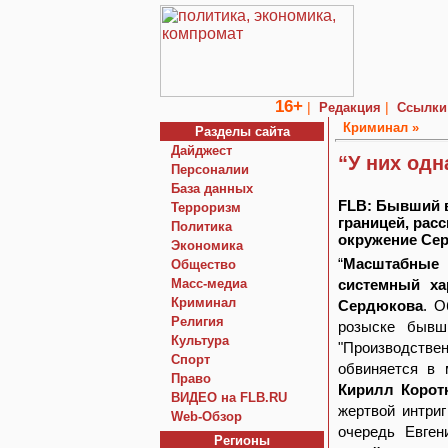
16+
|
|
Редакция
Ссылки
Криминал »
Разделы сайта
Дайджест
“У них одн
Персоналии
База данных
FLB: Бывший 
Терроризм
границей, расс
Политика
окружение Се
Экономика
“
Масштабные 
Общество
Macc-медиа
системный ха
Криминал
Сердюкова
. О
Религия
розыске бывш
Культура
"Производстве
Спорт
обвиняется в 
Право
Кирилл Корот
ВИДЕО на FLB.RU
жертвой интри
Web-Обзор
очередь Евге
Регионы