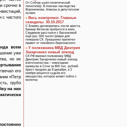
От Собчак ушёл политический
и срочно в
гипнотизёр. В поисках наследства
Вороненкова. Алмазы в депутатском
нвестиций,
кулаке.
 с чистого
Весь компромат. Главные
»
скандалы. 30.10.2017
С Блажко договорились после ареста.
Банкир Фетисов пробуется в кино.
Сердюков расстался с Васильевой
ещё раз. 500 тысяч Шакро для
генерала СК. Лукашенко прилетел
привет от покойного Березовского.
анда всем
У полковника МВД Дмитрия
»
Захарченко новый эпизод
ушение уже
СК РФ вменил полковнику МВД
тва, но их
Дмитрию Захарченко новый эпизод
взяточничества – новогодние
ертывание
каникулы в Сочи за 800 тыс. рублей.
Арест продлен до 8 декабря, а 2
твечал его
ноября решится судьба его
ании «Петр
имущества, которое может пойти с
молотка
сть, грубо
йку на них
оматически
постоянно