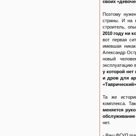
своих «девоче
Поэтому нужен
страны. И на 
строитель, оп
2010 году ни 
вот первая си
имевшая никак
Александр Остр
новый челове
эксплуатацию в
у которой нет
и дров для а
«Таврический
Та же история
комплекса. Т
меняется руко
обслуживание
нет.
- Ваш ФГУП так