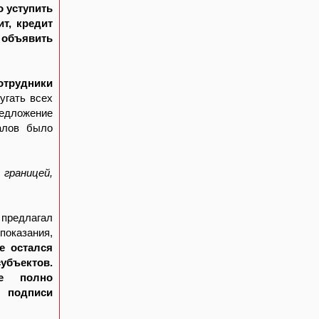
о уступить
т, кредит
 объявить
сотрудники
угать всех
редложение
ралов было
границей,
 предлагал
 показания,
е остался
убъектов.
е полно
 подписи