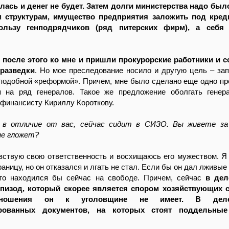
лась и денег не будет. Затем долги министерства надо был
 структурам, имущество предприятия заложить под креди
льзу генподрядчиков (ряд питерских фирм), а себя
И после этого ко мне и пришли прокурорские работники и 
рразведки
. Но мое преследование носило и другую цель – зап
 подобной «реформой». Причем, мне было сделано еще одно п
я на ряд генералов. Такое же предложение оболгать гене
финансисту Кириллу Короткову.
 в отличие от вас, сейчас сидит в СИЗО. Вы живете за 
не гложет?
увствую свою ответственность и восхищаюсь его мужеством. Я
раницу, но он отказался и лгать не стал. Если бы он дал лживые
что находился бы сейчас на свободе. Причем, сейчас
в дел
пизод, который скорее является спором хозяйствующих с
отношения он к уголовщине не имеет. В дел
рованных документов, на которых стоят поддельные