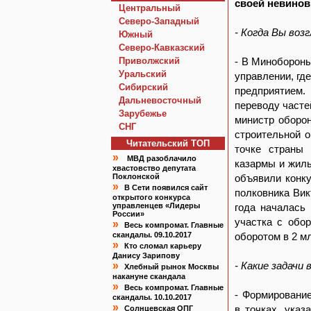
своей невинов
Центральный
Северо-Западный
- Когда Вы воз
Южный
Северо-Кавказский
Приволжский
- В Минобороны
Уральский
управлении, гд
Сибирский
предприятием.
Дальневосточный
переводу часте
Зарубежье
министр оборон
СНГ
строительной о
Читательский TOП
точке страны 
»
МВД разоблачило
казармы и жиль
хвастовство депутата
Поклонской
объявили конку
»
В Сети появился сайт
полковника Вик
открытого конкурса
управленцев «Лидеры
года началась 
России»
участка с обор
»
Весь компромат. Главные
скандалы. 09.10.2017
оборотом в 2 м
»
Кто сломал карьеру
Данису Зарипову
»
- Какие задачи
Хлебный рынок Москвы
накануне скандала
»
Весь компромат. Главные
- Формировани
скандалы. 10.10.2017
»
в точках, указ
Солнцевская ОПГ