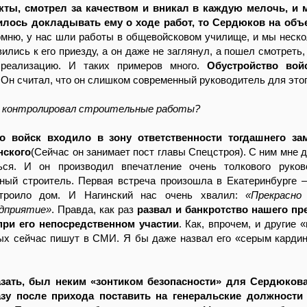
ты, смотрел за качеством и вникал в каждую мелочь, и м
лось докладывать ему о ходе работ, то Сердюков на объ
омню, у нас шли работы в общевойсковом училище, и мы неско
вились к его приезду, а он даже не заглянул, а пошел смотреть
 реализацию. И таких примеров много.
Обустройство вой
. Он считал, что он слишком современный руководитель для этог
а контролировал строительные работы?
о войск входило в зону ответственности тогдашнего за
нского
(Сейчас он занимает пост главы Спецстроя). С ним мне 
ся. И он производил впечатление очень толкового руков
ный строитель. Первая встреча произошла в Екатеринбурге 
строило дом. И Нагинский нас очень хвалил:
«Прекрасно
едприятие»
. Правда, как раз
развал и банкротство нашего пр
ри его непосредственном участии
. Как, впрочем, и другие 
рых сейчас пишут в СМИ. Я бы даже назвал его «серым карди
зать, был неким «зонтиком безопасности» для Сердюкова
зу после прихода поставить на генеральские должности 