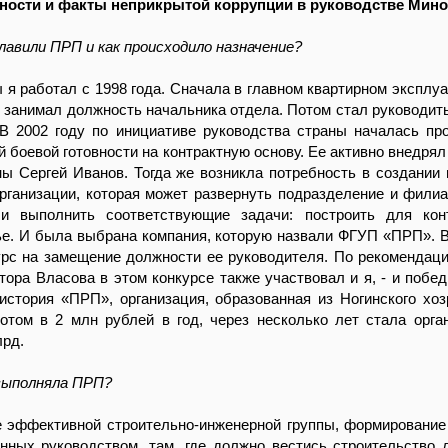
ности и факты неприкрытой коррупции в руководстве Мин
главили ПРП и как происходило назначение?
 я работал с 1998 года. Сначала в главном квартирном эксплу
е занимал должность начальника отдела. Потом стал руководит
 В 2002 году по инициативе руководства страны началась пр
й боевой готовности на контрактную основу. Ее активно внедрял
ы Сергей Иванов. Тогда же возникла потребность в создании
рганизации, которая может развернуть подразделение и фили
и выполнить соответствующие задачи: построить для конт
е. И была выбрана компания, которую назвали ФГУП «ПРП». В
рс на замещение должности ее руководителя. По рекомендаци
тора Власова в этом конкурсе также участвовал и я, - и побед
история «ПРП», организация, образованная из Ногинского хоз
отом в 2 млн рублей в год, через несколько лет стала орга
лрд.
 выполняла ПРП?
е эффективной строительно-инженерной группы, формировани
анных руководством, там, где должно вестись строительство 