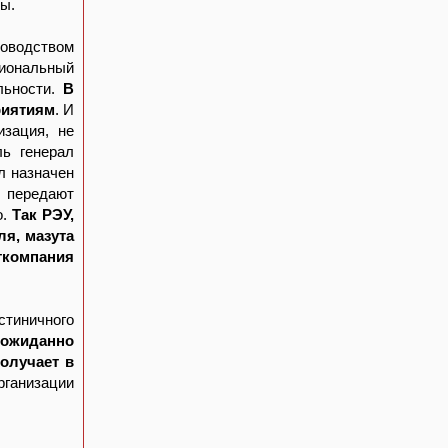
ны.
оводством
иональный
льности.
В
риятиям
. И
изация, не
ль генерал
л назначен
 передают
о.
Так РЭУ,
ля, мазута
ткомпания
тиничного
еожиданно
олучает в
рганизации