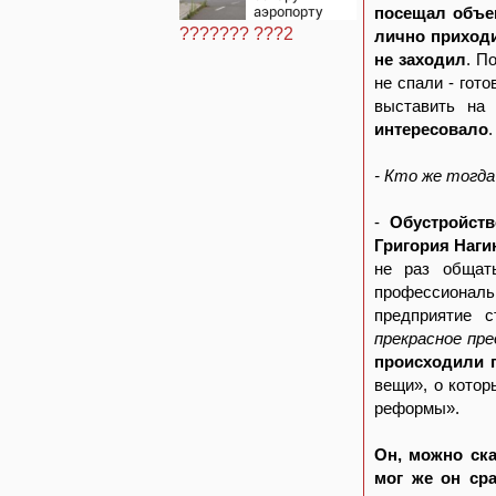
аэропорту
посещал объек
Лейпцига
??????? ???2
лично приходи
не заходил
. П
не спали - гото
выставить на
интересовало
- Кто же тогд
-
Обустройств
Григория Наги
не раз общать
профессиональ
предприятие 
прекрасное пр
происходили п
вещи», о кото
реформы».
Он, можно ска
мог же он сра