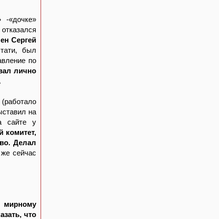
 -«дочке»
 отказался
чен Сергей
стати, был
авление по
вал лично
.
 (работало
ыставил на
а сайте у
й комитет,
тво. Делал
 же сейчас
 мирному
азать, что