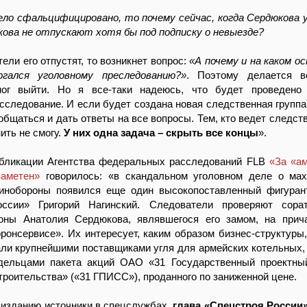
дело сфальцифицировано, то почему сейчас, когда Сердюкова 
ова не отпускают хотя бы под подписку о невыезде?
ели его отпустят, то возникнет вопрос:
«А почему и на каком ос
ргался уголовному преследованию?»
. Поэтому делается в
ог выйти. Но я все-таки надеюсь, что будет проведено 
сследование. И если будет создана новая следственная группа,
ообщаться и дать ответы на все вопросы. Тем, кто ведет следст
ить не смогу.
У них одна задача – скрыть все концы
».
убликации Агентства федеральных расследований FLB
«За «а
заметен»
говорилось: «в скандальном уголовном деле о мах
нобороны появился еще один высокопоставленный фигуран
ссии» Григорий Нагинский. Следователи проверяют сорат
оны Анатолия Сердюкова, являвшегося его замом, на прич
онсервисе». Их интересует, каким образом бизнес-структуры,
али крупнейшими поставщиками угля для армейских котельных, 
ельцами пакета акций ОАО «31 Государственный проектный
троительства» («31 ГПИСС»), проданного по заниженной цене.
 изданию источники в спецслужбах,
глава «Спецстроя России