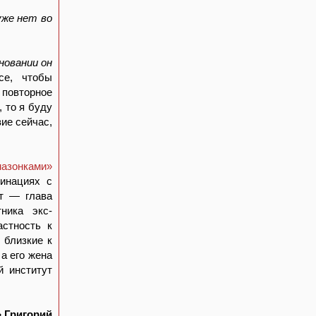
уже нет во
новании он
се, чтобы
повторное
 то я буду
вие сейчас,
мазонками»
инациях с
т — глава
ника экс-
астность к
 близкие к
а его жена
 институт
» Григорий