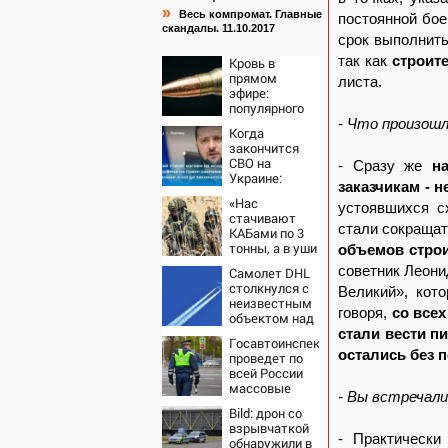
»
Весь компромат. Главные
постоянной бое
скандалы. 11.10.2017
срок выполнить
так как
строит
Кровь в
прямом
листа.
эфире:
популярного
тиктокера
- Что произош
Когда
застрелили у
закончится
ресторана
СВО на
- Cразу же
н
Украине:
заказчикам - н
Прогноз
«Нас
эксперта на
устоявшихся с
стачивают
2026 год,
стали сокращат
КАБами по 3
последние
тонны, а в уши
объемов стро
новости о
льют, что у
боевых
советник Леони
Самолет DHL
русских «нет
действиях
столкнулся с
Великий», кот
резервов»
неизвестным
говоря,
со всех
объектом над
Лейпцигом -
стали вести п
Госавтоинспекция
Новости на
остались без 
проведет по
Вести.ru
всей России
массовые
- Вы встречал
рейды с 10
Bild: дрон со
августа
взрывчаткой
- Практически
обнаружили в