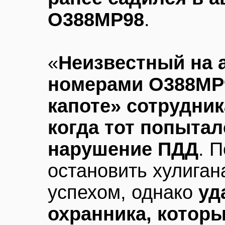
О388МР98
.
«
Неизвестный на 
номерами О388МР9
капоте» сотрудни
когда тот попытал
нарушение ПДД
. 
остановить хулиган
успехом, однако
уд
охранника, котор