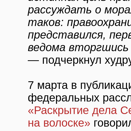
рассуждать о мора
таков: правоохран
представился, пер
ведома вторгшись 
— подчеркнул худру
7 марта в публикац
федеральных расс
«Раскрытие дела С
на волоске»
говорил