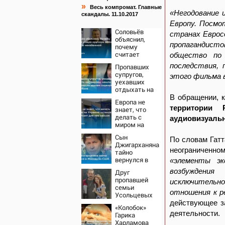
»
Весь компромат. Главные
«Негодование 
скандалы. 11.10.2017
Европу. Посмо
Соловьёв
странах Евросо
объяснил,
пропагандисто
почему
считает
общество по 
новую
последствия, 
Пропавших
крупную
супругов,
этого фильма 
войну в
уехавших
Европе
отдыхать на
неизбежной
природу,
В обращении, к
Европа не
нашли
территории 
знает, что
мертвыми на
делать с
аудиовизуальн
заднем
миром на
сиденье
Украине:
автомобиля
Сын
остановка
По словам Гатт
Джигарханяна
боев грозит
неограниченно
тайно
для нее
вернулся в
«элементы эк
хаосом
Москву из
возбуждения
Друг
США
пропавшей
исключительно
семьи
отношения к р
Усольцевых
получил
действующее за
«Колобок»
аудиосообщение
деятельности.
Гарика
от них
Харламова