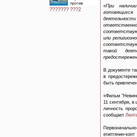
против
«При наличи
«Человека-
??????? ???2
паука»: В сети
готовящихся 
разгорелся
деятельност
грандиозный
ответственно
скандал — а
картина уже
соответствую
собрала почти
или религиозн
100 млн
рублей
соответствую
такой деят
предостережен
В документе та
в предостереж
быть привлечен
«Фильм "Невинн
11 сентября, в
личность прор
сообщает
Лент
Первоначальн
египтянин-коп