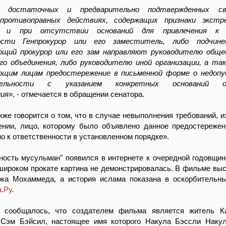
и достаточных и предварительно подтвержденных св
противоправных действиях, содержащих признаки экстр
и и при отсутствии оснований для привлечения к у
сти Генпрокурор или его заместитель, либо подчин
щий прокурор или его зам направляют руководителю обще
ого объединения, либо руководителю иной организации, а та
щим лицам предостережение в письменной форме о недоп
ельности с указанием конкретных оснований об
ия»
, - отмечается в обращении сенатора.
кже говорится о том, что в случае невыполнения требований, 
ении, лицо, которому было объявлено данное предостереже
о к ответственности в установленном порядке».
ость мусульман" появился в интернете к очередной годовщин
 широком прокате картина не демонстрировалась. В фильме вы
ока Мохаммеда, а история ислама показана в оскорбительны
а.Ру
.
о сообщалось, что создателем фильма является житель К
т Сэм Бэйсил, настоящее имя которого Накула Бэссли Наку