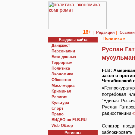
16+
|
|
Редакция
Ссылки
Политика »
Разделы сайта
Дайджест
Руслан Га
Персоналии
мусульман
База данных
Терроризм
Политика
FLB: Америка
Экономика
закон о проти
Общество
Челябинской 
Macc-медиа
«Генпрокуратур
Криминал
потребовал чл
Религия
"Единая Росси
Культура
Руслан Гатаров
Спорт
радиостанции
«
Право
ВИДЕО на FLB.RU
Web-Обзор
Сенатор пред
заблокировать 
Регионы