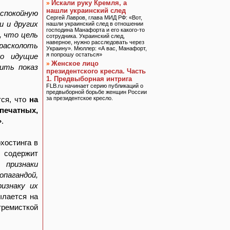
Искали руку Кремля, а
»
нашли украинский след
 спокойную
Сергей Лавров, глава МИД РФ: «Вот,
и и других
нашли украинский след в отношении
господина Манафорта и его какого-то
, что цель
сотрудника. Украинский след,
наверное, нужно расследовать через
расколоть
Украину». Мюллер: «А вас, Манафорт,
я попрошу остаться»
ко идущие
Женское лицо
»
ить показ
президентского кресла. Часть
1. Предвыборная интрига
FLB.ru начинает серию публикаций о
предвыборной борьбе женщин России
тся, что
на
за президентское кресло.
ечатных,
»
.
хостинга в
 содержит
 признаки
агандой,
изнаку их
ылается на
тремисткой