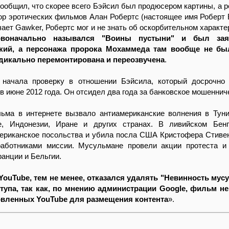
ообщил, что скорее всего Бэйсил был продюсером картины, а 
тор эротических фильмов Алан Робертс (настоящее имя Роберт 
чает Gawker, Робертс мог и не знать об оскорбительном характе
воначально назывался "Воины пустыни" и был зая
кий, а персонажа пророка Мохаммеда там вообще не бы
дикально перемонтирована и переозвучена
.
начала проверку в отношении Бэйсила, который досрочно
в июне 2012 года. Он отсидел два года за банковское мошеннич
ьма в интернете вызвало антиамериканские волнения в Туни
е, Индонезии, Иране и других странах. В ливийском Бенг
мериканское посольства и убила посла США Кристофера Стиве
аботниками миссии. Мусульмане провели акции протеста и
ранции и Бельгии.
YouTube, тем не менее, отказался удалять "Невинность мус
тупа, так как, по мнению администрации Google, фильм н
овленных YouTube для размещения контента
».