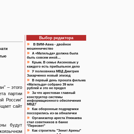
Выбор редактора
»
В ВИМ-Авиа - двойное
чати
мошенничество
»
А «Матильда» должна была
атью
быть совсем иной…
»
Крым. В семье Аксеновых у
каждого есть прибыльное дело
»
У полковника МВД Дмитрия
Захарченко новый эпизод
»
В первый день проката фильма
«Матильда» собрано 39 млн
н" – этого
рублей и это не предел
»
ета партии
За что арестован главный
конструктор системы
ой России"
информационного обеспечения
МВД?
бщает сайт
»
Как оборонные подрядчики
поссорились из-за обналички
»
Организатор ареста Улюкаева
стал советников в банке
жны будут
"Пересвет"
»
скоязычном
Как строитель "Зенит Арены"