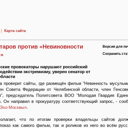
|
Карта сайта
ттаров против «Невиновности
Версия для пе
»
Сохранить ст
нские провокаторы нарушают российский
водействии экстремизму, уверен сенатор от
области
а проверит сайты, где размещён фильм "Невинность мусульма
ен Совета Федерации от Челябинской области, член Генсов
я", председатель Политсовета ВОО "Молодая Гвардия Един
. Он направил в прокуратуру соответствующий запрос, - соо
Эхо Москвы»
.
полагает, что по итогам проверки владельцы сайтов дол
показ как самого фильм, так и роликов из него во всём рус