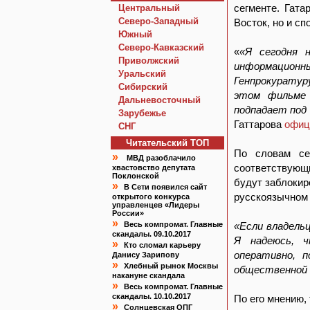
сегменте. Гата
Центральный
Северо-Западный
Восток, но и с
Южный
Северо-Кавказский
«
«Я сегодня 
Приволжский
информацио
Уральский
Генпрокуратур
Сибирский
этом фильме 
Дальневосточный
подпадает под
Зарубежье
Гаттарова
офиц
СНГ
Читательский TOП
По словам се
»
МВД разоблачило
соответствующи
хвастовство депутата
Поклонской
будут заблокир
»
В Сети появился сайт
русскоязычном 
открытого конкурса
управленцев «Лидеры
России»
»
Весь компромат. Главные
«Если владель
скандалы. 09.10.2017
Я надеюсь, ч
»
Кто сломал карьеру
оперативно, 
Данису Зарипову
»
Хлебный рынок Москвы
общественной 
накануне скандала
»
Весь компромат. Главные
скандалы. 10.10.2017
По его мнению,
»
Солнцевская ОПГ