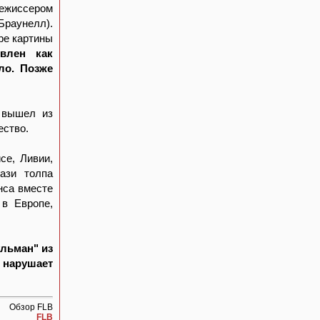
режиссером
Браунелл).
ре картины
влен как
ло. Позже
 вышел из
ество.
се, Ливии,
ази толпа
нса вместе
 в Европе,
ульман" из
е нарушает
Обзор FLB
FLB