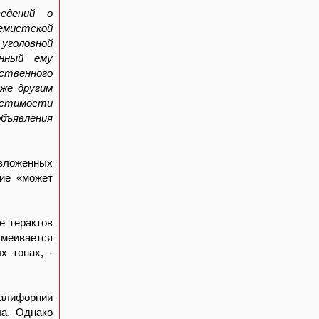
едений о
емистской
головной
енный ему
ственного
кже другим
устимости
ъявления
изложенных
ние «может
е терактов
смеивается
х тонах, -
алифорнии
ла. Однако