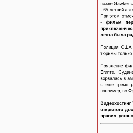
позже Gawker с
- 65-летний ав
При этом, отме
-
фильм пер
приключенчес
лента была ра
Полиция США 
тюрьмы только 
Появление фил
Египте, Судан
ворвалась в а
с еще тремя р
например, во Ф
Видеохостинг 
открытого дос
правил, устан