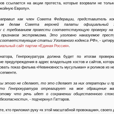
ров ссылается на акции протеста, которые взорвали не толь
покойную Европу».
направил как член Совета Федерации, представитель ко
нным делам Совета верхней палаты официальный 
у с требованием провести соответствующую проверку на 
признаков экстремизма. Это уголовно наказуемое прест
 соответствующие статьи Уголовного кодекса РФ»
, - цитир
иальный сайт партии «Единая Россия»
.
натора, Генпрокуратура должна будет по итогам проверк
е предупреждения в адрес владельцев хостов и сайтов, кото
овать показ фильма «Невиновность мусульман» и роликов из не
сегменте.
цы этого не сделают, то это сделают за них операторы и п
то Генпрокуратура отреагирует на мое обращение ма
потому что речь идет о сохранении общественного спок
безопасности»
, - подчеркнул Гаттаров.
 те, кто приложил руку «к этой масштабной провокации», своего