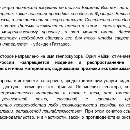
и акции протеста взорвали не только Ближний Восток, но и
трите, какие волнения проходят сегодня во Франции, Бельги
юза, и эти волнения не скоро стихнут. Совершенно очевидно
в этого фильма заключается именно в этом - столкнуть, 
межрелигиозному признаку, и это может иметь дале
поэтому необходимо сделать все для того, чтобы запрет
в интернете»
, - убежден Гаттаров.
оторое направлено на имя генпрокурора Юрия Чайки, отмечае
России «запрещается издание и распространение п
ых и иных материалов, содержащих признаки экстремизма
арова, в интернете на сервисе, предоставляющим услуги видео
м доступе, размещен этот фильм. По мнению сенатора, он
стремистского материала в связи с тем, что имеет
 религиозной розни, связанной с насилием, проп
стью превосходства либо неполноценности граждан по пр
елигии, религиозной принадлежностью»
. При этом сенатор сс
конодательство, и в частности, закон о противодействии экс