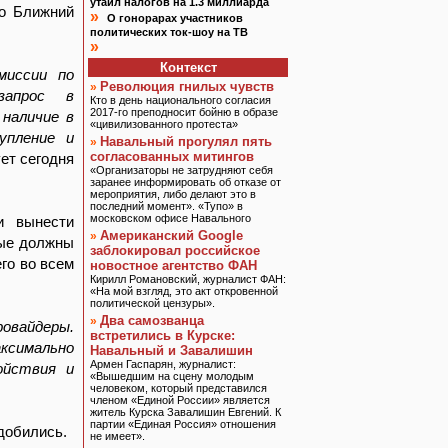
утаил налогов на 1.3 миллиарда
ко Ближний
»
О гонорарах участников
политических ток-шоу на ТВ
»
Контекст
миссии по
Революция гнилых чувств
»
запрос в
Кто в день национального согласия
2017-го преподносит бойню в образе
наличие в
«цивилизованного протеста»
упление и
Навальный прогулял пять
»
согласованных митингов
ует сегодня
«Организаторы не затрудняют себя
заранее информировать об отказе от
мероприятия, либо делают это в
последний момент». «Тупо» в
московском офисе Навального
и вынести
Американский Google
»
рые должны
заблокировал российское
го во всем
новостное агентство ФАН
Кирилл Романовский, журналист ФАН:
«На мой взгляд, это акт откровенной
политической цензуры».
Два самозванца
»
ровайдеры.
встретились в Курске:
ксимально
Навальный и Завалишин
Армен Гаспарян, журналист:
ойствия и
«Вышедшим на сцену молодым
человеком, который представился
членом «Единой России» является
житель Курска Завалишин Евгений. К
партии «Единая Россия» отношения
 добились.
не имеет».