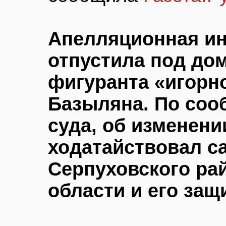
Апелляционная ин
отпустила под до
фигуранта «игорн
Базыляна. По со
суда, об изменен
ходатайствовал с
Серпуховского ра
области и его защ