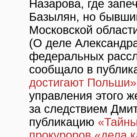
Назарова, где запе
Базылян, но бывши
Московской област
(О деле Александра
федеральных расс
сообщало в публи
достигают Польши»
управления этого ж
за следствием Дми
публикацию
«Тайны
прокуроров «дела 