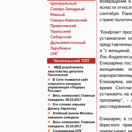
возвращения в
Центральный
ясности относи
Северо-Западный
сентября. Ране
Южный
стране политич
Северо-Кавказский
Приволжский
Уральский
"Конфликт прос
Сибирский
установлено на
Дальневосточный
представленных
Зарубежье
и "с женщиной,
СНГ
Лос-Анджелеса
Читательский TOП
Егиазаряна пос
»
МВД разоблачило
женщинами, е
хвастовство депутата
корпоративном
Поклонской
»
В Сети появился сайт
Егиазаряна, за
открытого конкурса
время Скотла
управленцев «Лидеры
России»
установить на
»
Весь компромат. Главные
программу", -
скандалы. 09.10.2017
»
Кто сломал карьеру
расследования.
Данису Зарипову
»
Хлебный рынок Москвы
накануне скандала
Егиазарян, в 
»
Весь компромат. Главные
йоркского пра
скандалы. 10.10.2017
»
приписывает ем
Солнцевская ОПГ