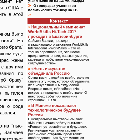
омент "нет
утаил налогов на 1.3 миллиарда
»
О гонорарах участников
ся в США с
политических ток-шоу на ТВ
ить в этой
»
.
Контекст
Национальный чемпионат
»
WorldSkills Hi-Tech 2017
ряном было
проходит в Екатеринбурге
равли". На
Саймон Бартли, президент
международного движения WorldSkills
его брата"
International: «WorldSkills – это не
только соревнования, это целая
ужном суде
среда: компетенции, навыки, умения,
адрес жены
карьера и глобальное международное
сотрудничество».
 с другими
«Ночь искусств»
»
азания по
объединила Россию
Сотни тысяч людей по всей стране не
ерб браку"
спали в эту ночь, которая объединила
их с искусством и между собой.
 настоящее
Впервые пятая, юбилейная «Ночь
о пытался
искусств» прошла по всей стране. О
некоторых событиях ночи – на
 шпионскую
страницах FLB.ru
В Манеже показывают
ное о ходе
»
технологическое будущее
азался.
России
В центральном выставочном зале
«Манеж» начала работу выставка
отив "нью-
«Россия, устремлённая в будущее».
Крупнейшие компании страны и
а, Залмаев
российские стартапы представят
своё видение - как будет меняться
тветствует