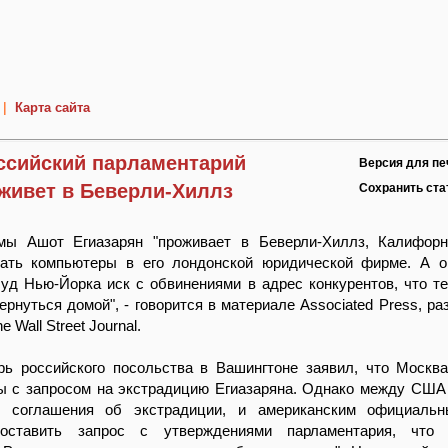
|
Карта сайта
ссийский парламентарий
Версия для пе
 живет в Беверли-Хиллз
Сохранить ст
мы Ашот Егиазарян "проживает в Беверли-Хиллз, Калифорн
ать компьютеры в его лондонской юридической фирме. А о
уд Нью-Йорка иск с обвинениями в адрес конкурентов, что т
вернуться домой", - говорится в материале Associated Press, р
 Wall Street Journal.
арь российского посольства в Вашингтоне заявил, что Москв
 с запросом на экстрадицию Егиазаряна. Однако между США
т соглашения об экстрадиции, и американским официаль
поставить запрос с утверждениями парламентария, что