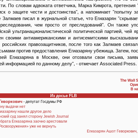
ти. По словам адвоката ответчика, Марка Кимрота, претензия 
ск о защите чести и достоинства", а напоминает "попытку за
е Залмаев писал в журнальной статье, что Егиазарян "скрывае
преследования, чем просто от преследований". Он также уп
йской ультранационалистической политической партией, чей я
ен своими антиамериканскими и антисемитскими высказывани
 российских правозащитников, после того как Залмаев связал
сьмами против предоставления Егиазаряну убежища. Затем, по
зей Егиазаряна в Москве, они отозвали свои письма, заяв
ей информацией по данному делу", - отмечает Associated Press.
The Wall S
Ори
В н
Из досье FLB
Геворкович
- депутат Госдумы РФ
яну выдачи нет
иазаряну нашли другое дело
ский суд занял сторону Jewish Journal
 брата Егиазаряна заочно арестовали
Росвооружения» уже не вернуть
Егиазарян Ашот Геворкович,