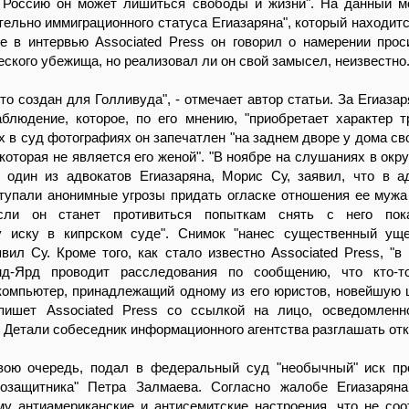
 Россию он может лишиться свободы и жизни". На данный м
тельно иммиграционного статуса Егиазаряна", который находит
е в интервью Associated Press он говорил о намерении прос
еского убежища, но реализовал ли он свой замысел, неизвестно
то создан для Голливуда", - отмечает автор статьи. За Егиаза
блюдение, которое, по его мнению, "приобретает характер т
 в суд фотографиях он запечатлен "на заднем дворе у дома сво
 которая не является его женой". "В ноябре на слушаниях в окр
 один из адвокатов Егиазаряна, Морис Су, заявил, что в 
тупали анонимные угрозы придать огласке отношения ее мужа
сли он станет противиться попыткам снять с него пок
у иску в кипрском суде". Снимок "нанес существенный ущ
явил Су. Кроме того, как стало известно Associated Press, "в
нд-Ярд проводит расследования по сообщению, что кто-т
 компьютер, принадлежащий одному из его юристов, новейшую
 пишет Associated Press со ссылкой на лицо, осведомлен
 Детали собеседник информационного агентства разглашать отк
свою очередь, подал в федеральный суд "необычный" иск пр
возащитника" Петра Залмаева. Согласно жалобе Егиазарян
у антиамериканские и антисемитские настроения, что не соо