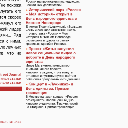
Россия на протяжении последующих
"не похожа
нескольких десятилетий.
Исторический парк «Россия
»
пугать его
– Моя история» открыт в
тся скорее
День народного единства в
омянул его
Нижнем Новгороде
Епископ Тихон (Шевкунов): «Большая
ркий лидер
честь и большая ответственность,
что выставка «Россия – Моя
ями... Ряд
история» в Нижнем Новгороде
ся с ними,
размещена в одном из самых
красивых зданий в России».
сле личных
Проект «Жить» запустил
»
ив, что не
новое социальное видео о
доброте в День народного
единства
Игорь Матвиенко, композитор:
«Смысл нашего проекта —
напомнить людям, что в минуты
treet Journal
отчаяния и пустоты нужно найти в
гинал статьи
себе силы продолжать жить дальше».
ачало статьи
Концерт в «Лужниках» в
»
День единства. Прямая
трансляция
В Москве начался концерт «Россия
объединяет», посвященный Дню
народного единства. Тысячи людей
на стадионе. Прямая трансляция
 все статьи»»