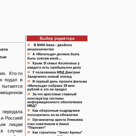
Выбор редактора
»
В ВИМ-Авиа - двойное
чати
мошенничество
»
А «Матильда» должна была
атью
быть совсем иной…
»
Крым. В семье Аксеновых у
каждого есть прибыльное дело
»
У полковника МВД Дмитрия
ия. Кто-то
Захарченко новый эпизод
н подал в
»
В первый день проката фильма
е пытаются
«Матильда» собрано 39 млн
рублей и это не предел
азмещенном
»
За что арестован главный
конструктор системы
информационного обеспечения
МВД?
»
Как оборонные подрядчики
а передала
поссорились из-за обналички
 и Россией
»
Организатор ареста Улюкаева
ным лицам
стал советников в банке
"Пересвет"
 в случае
»
Как строитель "Зенит Арены"