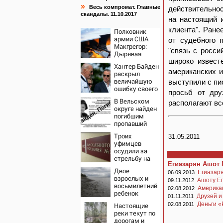
»
Весь компромат. Главные
действительнос
скандалы. 11.10.2017
на настоящий и
клиента". Ране
Полковник
армии США
от судебного 
Макгрегор:
"связь с росси
Дырявая
блокада
широко извест
Хантер Байден
Одессы -
американских и
раскрыл
когда же в
величайшую
выступили с пи
командовании
ошибку своего
ВМФ России
просьб от дру
отца:
за это полетят
В Вельском
располагают вс
бездействие
головы?
округе найден
против
погибшим
Трампа
пропавший
полуторагодовалый
Троих
31.05.2011
ребёнок
уфимцев
осудили за
стрельбу на
Егиазарян Ашот 
кладбище в
Двое
Башкирии
Егиазар
06.09.2013
взрослых и
Ашоту Ег
09.11.2012
восьмилетний
Американ
02.08.2012
ребенок
Друзей и
01.11.2011
пропали во
Деньги «
Настоящие
02.08.2011
время сплава
реки текут по
по реке
дорогам и