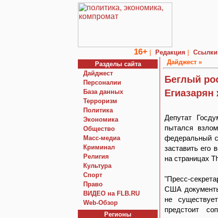
16+
|
|
Редакция
Ссылки
Дайджест »
Разделы сайта
Дайджест
Беглый ро
Персоналии
Егиазарян
База данных
Терроризм
Политика
Депутат Госду
Экономика
пытался взлом
Общество
федеральный с
Macc-медиа
Криминал
заставить его 
Религия
на страницах The
Культура
Спорт
"Пресс-секрет
Право
США документы
ВИДЕО на FLB.RU
не существуе
Web-Обзор
предстоит со
Регионы