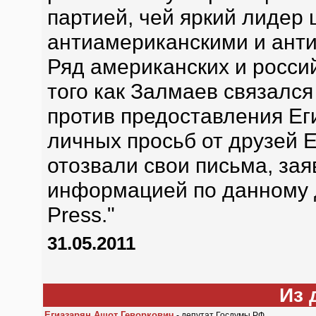
партией, чей яркий лидер
антиамериканскими и анти
Ряд американских и росси
того как Залмаев связался
против предоставления Ег
личных просьб от друзей Е
отозвали свои письма, зая
информацией по данному де
Press."
31.05.2011
Из 
Егиазарян Ашот Геворкович
- депутат Госдумы РФ