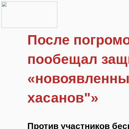
После погром
пообещал защ
«новоявленны
хасанов"»
Против участников бес