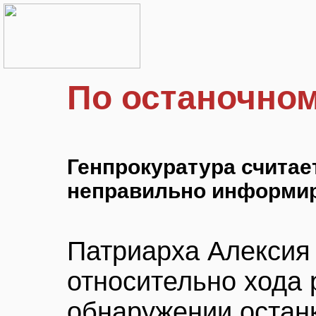
По останочно
Генпрокуратура считает
неправильно информир
Патриарха Алексия 
относительно хода 
обнаружении останк