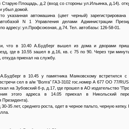
л Старую Площадь, д.2 (вход со стороны ул.Ильинка, д.14). от
 и убыл домой.
что указанная автомашина (цвет черный) зарегистрирована 
автобазой N 1 Управления делами Администрации Прези
о адресу: ул.Профсоюзная, д.74. Тел. автобазы: 126-58-01.
и, что в 10.40 А.Будберг вышел из дома и дворами приш
езд, где в 10.55 зашел в д.16, кв. с 75 по 90. Через три мину
, откуда приехал на службу.
 А.Будберг в 10.45 у памятника Маяковскому встретился с
встречи сел в а/м "Волга" ГАЗ-3102 гос.номер А 677 ОО 77/RUS
ехал на Зубовский б-р, д.17, где прошел в АО издательство "Про
ния этого адреса в 14.05 приехал в Никольский пере
 Президента).
30-35 лет, среднего роста, одет в черное пальто, черную кепку.
алла.