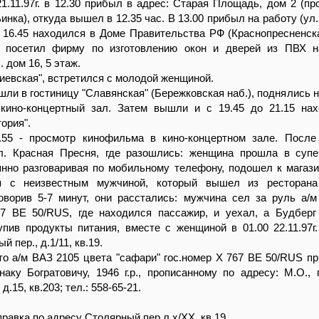
21.11.97г. в 12.30 прибыл в адрес: Старая Площадь, дом 2 (пр
нка), откуда вышел в 12.35 час. В 13.00 прибыл на работу (ул.
до 16.45 находился в Доме Правительства РФ (Краснопресненска
0 посетил фирму по изготовлению окон и дверей из ПВХ н
 дом 16, 5 этаж.
"Киевская", встретился с молодой женщиной.
шли в гостиницу "Славянская" (Бережковская наб.), поднялись н
 кино-концертный зал. Затем вышли и с 19.45 до 21.15 на
ория".
.55 - просмотр кинофильма в кино-концертном зале. После
л. Красная Пресня, где разошлись: женщина прошла в супе
янно разговаривая по мобильному телефону, подошел к магази
ся с неизвестным мужчиной, который вышел из ресторана
говорив 5-7 минут, они расстались: мужчина сел за руль а/
67 ВЕ 50/RUS, где находился пассажир, и уехал, а Будбер
упив продукты питания, вместе с женщиной в 01.00 22.11.97г
 пер., д.1/11, кв.19.
то а/м ВАЗ 2105 цвета "сафари" гос.номер Х 767 ВЕ 50/RUS п
аку Богратовичу, 1946 г.р., прописанному по адресу: М.О., 
.15, кв.203; тел.: 558-65-21.
равка по адресу Столярный пер.л.х/ХХ, кв 19