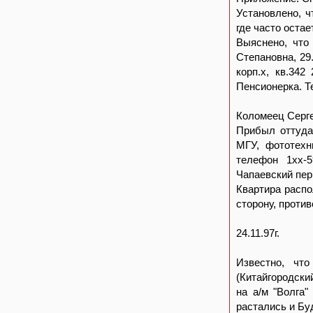
Установлено, ч
где часто оста
Выяснено, что 
Степановна, 29.
корп.х, кв.342
Пенсионерка. Те
Коломеец Сергей
Прибыл оттуда 
МГУ, фототехн
телефон 1хх-5
Чапаевский пер.,
Квартира распо
сторону, проти
24.11.97г.
Известно, чт
(Китайгородски
на а/м "Волга"
растались и Бу