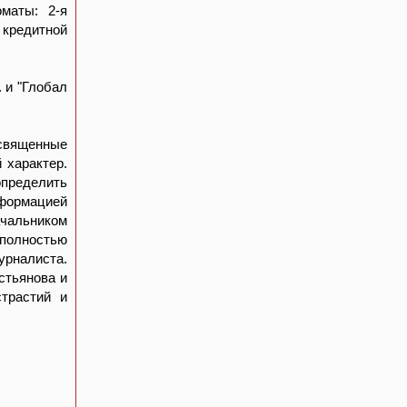
маты: 2-я
 кредитной
 и "Глобал
священные
 характер.
пределить
нформацией
ачальником
полностью
урналиста.
стьянова и
страстий и