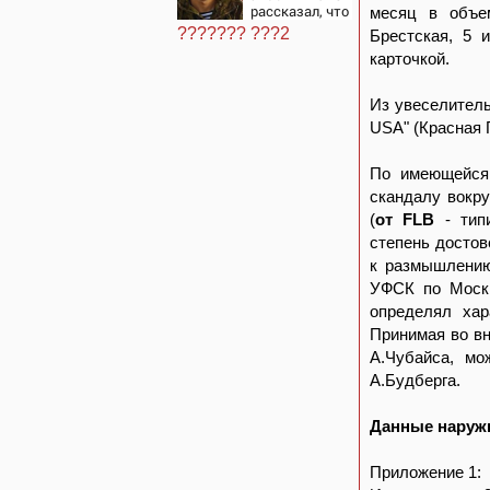
рассказал, что
месяц в объе
спасло его в
??????? ???2
Брестская, 5 
схватке с
карточкой.
медведем
Из увеселитель
USA" (Красная П
По имеющейся 
скандалу вокру
(
от FLB
- типи
степень досто
к размышлению
УФСК по Москв
определял хар
Принимая во в
А.Чубайса, мо
А.Будберга.
Данные наруж
Приложение 1: