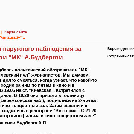
|
Карта сайта
Рашенгейт" »
 наружного наблюдения за
Версия для пе
ом "МК" А.Будбергом
Сохранить ст
берг - политический обозреватель "МК",
млевский пул" журналистов. Мы думаем,
 долго смеяться, когда узнает, что какой-то
ходил за ним по пятам в кино и в
В 19.05 на ст. "Киевская", встретился с
ной. В 19.20 они пришли в гостиницу
Бережковская наб.), поднялись на 2-й этаж,
 кино-концертный зал. Затем вышли и с
 находились в ресторане "Виктория". С 21.20
осмотр кинофильма в кино-концертном зале"
ошении Будберга А.П.