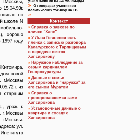
 г.Москвы,
утаил налогов на 1.3 миллиарда
»
О гонорарах участников
 15.04.93г.
политических ток-шоу на ТВ
рописан по
»
ей школе N
Контекст
Справка о завхозе по
омобильно-
»
кличке "Хапс"
иц, хорошо
У Льва Геганелия есть
»
 1997 году
пленка с записью разговора
Калагурского с Тарпищевым
о передаче взяток
Хапсирокову
Наружное наблюдение за
»
г.Житомира,
серым кардиналом
Генпрокуратуры
одом новой
Данные о семье
»
. г.Москвы
Хапсирокова и "наружка" за
05.72 г. из
его сыном Муратом
ал старшим
Справка о
»
проворовавшемся заме
Хапсирокова
, урож. г.
Установочные данные о
»
 г. Москвы
квартире и соседях
Хапсирокова
 г.Москвы.
адреса: ул.
 Института