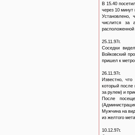
В 15.40 посети
через 10 минут
Установлено, 
числится за 
расположенной п
25.11.97г.
Соседки видел
Войковский про
пришел к метро
26.11.97г.
Известно, что
который после 
за рулем) и при
После посеще
(Администрация
Мужчина на вид 
из желтого мет
10.12.97г.