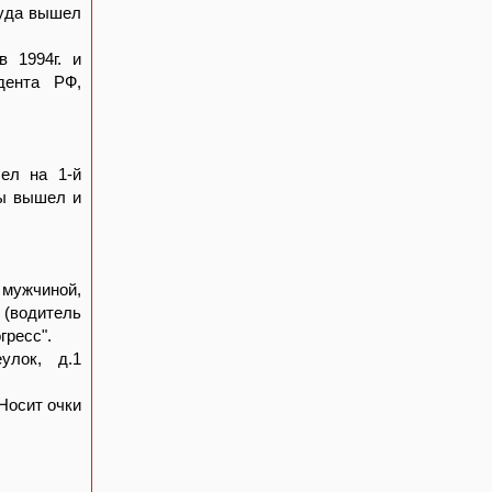
куда вышел
в 1994г. и
дента РФ,
ел на 1-й
ты вышел и
 мужчиной,
 (водитель
гресс".
улок, д.1
 Носит очки