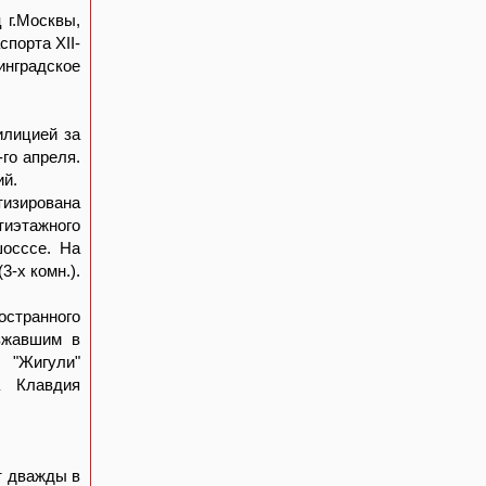
 г.Москвы,
спорта ХII-
нинградское
илицией за
го апреля.
ий.
тизирована
иэтажного
шосссе. На
3-х комн.).
остранного
езжавшим в
 "Жигули"
а Клавдия
т дважды в