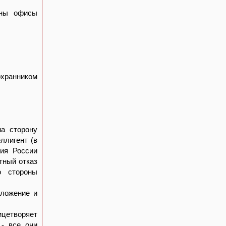
ены офисы
охранником
на сторону
ллигент (в
ния России
тный отказ
о стороны
зложение и
ицетворяет
 - все они