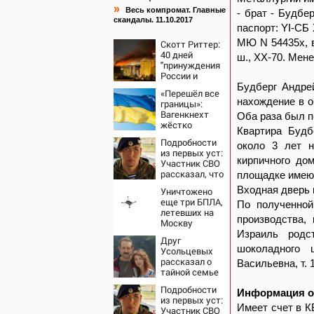
»
Весь компромат. Главные
- брат - Будбе
скандалы. 11.10.2017
паспорт: YI-СБ 
МЮ N 54435х, в
Скотт Риттер:
40 дней
ш., ХХ-70. Ме
"принуждения
России и
Путина" резко
Будберг Андре
«Перешёл все
приблизили
нахождение в о
границы»:
крах режима
Вагенкнехт
Оба раза был п
Зеленского
жёстко
Квартира Будб
ответила
Подробности
послу
около 3 лет н
из первых уст:
Украины
кирпичного до
Участник СВО
рассказал, что
площадке имеютс
спасло его в
Входная дверь 
Уничтожено
схватке с
еще три БПЛА,
По полученной
медведем
летевших на
производства,
Москву
Израиль родс
Друг
шоколадного 
Усольцевых
рассказал о
Васильевна, т. 
тайной семье
бизнесмена
Подробности
Информация о
из первых уст:
Имеет счет в К
Участник СВО