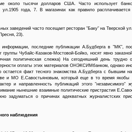
ме около тысячи долларов США. Часто использует банко
и ул.1905 года, 7. В магазинах как правило расплачивается
ных заведений часто посещает ресторан "Баку" на Тверской ул.
ресня, 23).
информации, последние публикации А.Будберга в "МК", по
г группы Чубайс-Казаков-Мостовой-Бойко, носят явно заказной
чная политическая слежка) На сегодняшний день трудно о
верности оплаты этих материалов ОНЭКСИМбанком, однако и
 остается факт тесного знакомства А.Будберга с бывшим н
е и МО Е.Савостьяновым, который еще в то время якобы 
актер и направленность публикаций этого "независимого" ж
нимание нынешние взаимные политические пристрастия Е.Саво
жно задуматься о причинах адекватных журналистских при
ного наблюдения