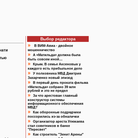
Выбор редактора
»
В ВИМ-Авиа - двойное
чати
мошенничество
»
А «Матильда» должна была
атью
быть совсем иной…
»
Крым. В семье Аксеновых у
каждого есть прибыльное дело
»
У полковника МВД Дмитрия
Захарченко новый эпизод
»
В первый день проката фильма
«Матильда» собрано 39 млн
рублей и это не предел
»
За что арестован главный
конструктор системы
информационного обеспечения
МВД?
»
Как оборонные подрядчики
поссорились из-за обналички
»
Организатор ареста Улюкаева
стал советников в банке
"Пересвет"
»
Как строитель "Зенит Арены"