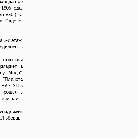
оходная со
 1905 года,
я наб.). С
а Садово-
а 2-й этаж,
ходились в
 этого они
рмаркет, а
ну "Мода",
 "Планета
м ВАЗ 2105
г прошел в
. пришли в
ринадлежит
г.Люберцы,