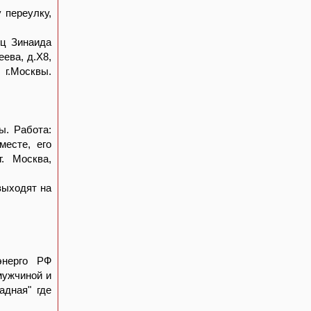
 переулку,
ец Зинаида
еева, д.Х8,
 г.Москвы.
ы. Работа:
месте, его
г. Москва,
выходят на
энерго РФ
мужчиной и
адная" где