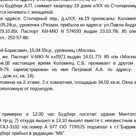
то Будберг А.П. снимает квартиру 19 дома х/ХХ по Столярному
ется ночевать с женщиной.
в адресе: Столярный пер., д.х/ХХ, кв.19 прописаны: Коломе
05.24г.р., уроженка г.Рязани, прибыла из адреса: ул.Павла Андр
 29.10.85г. Паспорт XIII-МЮ N 574593 выдан 23.03.78г. 85 о/м
л.: 252-57-88.
 Борисович, 15.04.55г.р., уроженец г.Москвы.
же. Паспорт V-МЮ N хх0971 выдан 14.01.77г. 85 о/м г.Москв
ик.(В настоящее время Коломеец С.Б. проживает в другом 
9-79, зарегистрирован на имя Петровой А.А. по адресу: 
 дом хх, кв. 14).
ложена на 2 этаже, 2-х комнатная, площадью 34,02 кв.м. Окна 
воположную от подъездов.
о примерно в 12.00 час Будберг посетил здание Минтоп
й пр-д, 7) откуда вышел в 13.10 вышел вместе с неизвестным 
 ГАЗ-3102 гос.номер А 677 ОО 77/RUS подъехал к ст."Баррик
дберг прибыл в редакцию "МК".