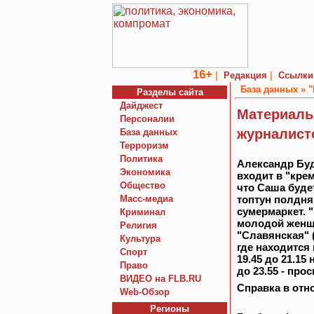
16+
|
|
Редакция
Ссылки
База данных »
"
Разделы сайта
Дайджест
Материалы
Персоналии
журналист
База данных
Терроризм
Политика
Александр Буд
Экономика
входит в "кре
Общество
что Саша будет
Macc-медиа
топтун полдня 
сумермаркет. "
Криминал
молодой женщи
Религия
"Славянская" (
Культура
где находится
Спорт
19.45 до 21.15
Право
до 23.55 - пр
ВИДЕО на FLB.RU
Справка в отн
Web-Обзор
Регионы