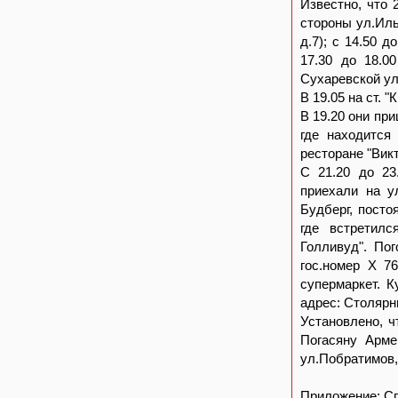
Известно, что 
стороны ул.Ильи
д.7); с 14.50 
17.30 до 18.0
Сухаревской ул.
В 19.05 на ст. 
В 19.20 они при
где находится
ресторане "Викт
С 21.20 до 23
приехали на у
Будберг, посто
где встретил
Голливуд". По
гос.номер Х 7
супермаркет. К
адрес: Столярный
Установлено, ч
Погасяну Армен
ул.Побратимов, д
Приложение: Сп