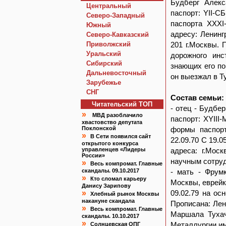
Будберг Алекс
Центральный
паспорт: YII-СБ
Северо-Западный
паспорта XXXI-
Южный
адресу: Ленинг
Северо-Кавказский
Приволжский
201 г.Москвы. 
Уральский
дорожного инс
Сибирский
знающих его по
Дальневосточный
он выезжал в Т
Зарубежье
СНГ
Состав семьи:
Читательский TOП
- отец - Будбе
»
МВД разоблачило
паспорт: XYIII
хвастовство депутата
Поклонской
формы паспорта
»
В Сети появился сайт
22.09.70 С 19.0
открытого конкурса
управленцев «Лидеры
адреса: г.Моск
России»
научным сотруд
»
Весь компромат. Главные
скандалы. 09.10.2017
- мать - Фрумк
»
Кто сломал карьеру
Москвы, еврейк
Данису Зарипову
»
09.02.79 на ос
Хлебный рынок Москвы
накануне скандала
Прописана: Лени
»
Весь компромат. Главные
Маршала Тухач
скандалы. 10.10.2017
»
Металлургии им
Солнцевская ОПГ