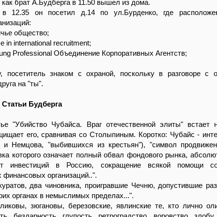
 как брат А.Будберга в 11.50 вышел из дома.
 в 12.35 он посетил д.14 по ул.Бурденко, где располож
анизаций:
ичье общество;
 in international recruitment;
oung Professional Объединение Корпоративных Агентств;
, посетитель знаком с охраной, поскольку в разговоре с 
руга на "ты".
 Статьи Будберга
атье "Убийство Чубайса. Враг отечественной элиты" встает 
щищает его, сравнивая со Столыпиным. Коротко: Чубайс - инте
 и Немцова, "выбившихся из крестьян"), "символ продвиже
авка которого означает полный обвал фондового рынка, абсолю
от инвестиций в Россию, сокращение всякой помощи с
финансовых организаций..".
Скуратов, два чиновника, проигравшие Чечню, допустившие ра
оих органах в немыслимых пределах...".
уликовы, зюгановы, березовские, явлинские те, кто лично ол
ь, бездарность, глупость, ретроградство, воровство, злобу