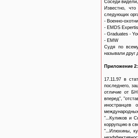
Соседи видели,
Известно, что
следующих орг
- Военно-охотн
- EMDS Expertise
- Graduates - Y
- EMW
Судя по всему
называли друг д
Приложение 2:
17.11.97 в ст
последнего, за
отличие от БН
вперед", "отст
иностранцев 
международных 
"...Куликов и 
коррупцию в св
"...Илюхины, к
неэффективност