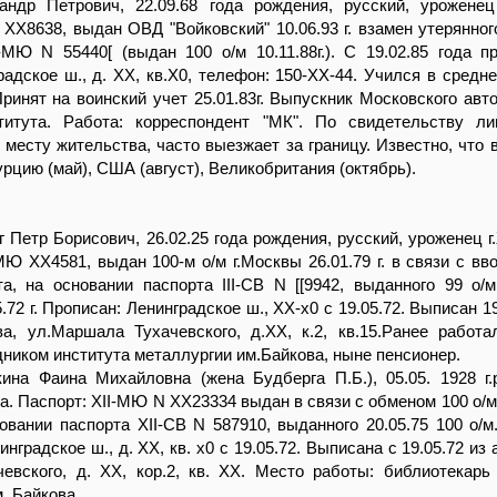
андр Петрович, 22.09.68 года рождения, русский, уроженец
 ХХ8638, выдан ОВД "Войковский" 10.06.93 г. взамен утерянного
МЮ N 55440[ (выдан 100 о/м 10.11.88г.). С 19.02.85 года п
радское ш., д. ХХ, кв.Х0, телефон: 150-ХХ-44. Учился в средн
Принят на воинский учет 25.01.83г. Выпускник Московского авт
титута. Работа: корреспондент "МК". По свидетельству л
 месту жительства, часто выезжает за границу. Известно, что в
урцию (май), США (август), Великобритания (октябрь).
рг Петр Борисович, 26.02.25 года рождения, русский, уроженец 
-МЮ ХХ4581, выдан 100-м о/м г.Москвы 26.01.79 г. в связи с вв
, на основании паспорта III-СВ N [[9942, выданного 99 о/м
5.72 г. Прописан: Ленинградское ш., ХХ-х0 с 19.05.72. Выписан 19.
ва, ул.Маршала Тухачевского, д.ХХ, к.2, кв.15.Ранее работ
ником института металлургии им.Байкова, ныне пенсионер.
ина Фаина Михайловна (жена Будберга П.Б.), 05.05. 1928 г.р.
а. Паспорт: ХII-МЮ N ХХ23334 выдан в связи с обменом 100 о/м.
новании паспорта ХII-СВ N 587910, выданного 20.05.75 100 о/м.
нградское ш., д. ХХ, кв. х0 с 19.05.72. Выписана с 19.05.72 из 
евского, д. ХХ, кор.2, кв. ХХ. Место работы: библиотекарь
. Байкова.