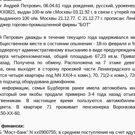
рг Андрей Петрович, 06.04.61 года рождения, русский, уроженец
ХХ0821, выдан 100-м о/м г.Москвы 03.11.92 г. в связи с утерей па
ыданного 100 о/м. Москвы 21.12.77. С 21.12.77 г. прописан: Ле
неджер торгово-промышленной фирмы "БОТ"
й Петрович дважды в течение текущего года задерживался м
бщественном месте в состоянии опьянения - 18-го февраля и 9-
одвергнут административному взысканию в виде предупрежден
ерга четырехкомнатная, общей площадью 67,23 кв.м. Прива
азад. Получена по обмену. Расположена на 7 этаже девят
ма, окна выходят в сторону проезжей части Ленинградского 
я четыре квартиры под NN ХХ(4-х комн.), 70, 71(2-х комн.), 72(
в подъезд оборудована домофоном.
 информации, семья Будбергов ранее имела автомобиль ин
 который они якобы продали примерно 3-4 года назад отъ
твенникам. В настоящее время пользуются автомобилем
цвета. В квартире 71 проживает пенсионерка Воронков
150-ХХ-60.
 финансах:
Б "Мост-банк" N хх0900755; в среднем поступления на счет иду