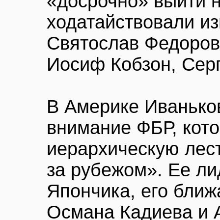
«досрочно» выйти н
ходатайствовали из
Святослав Федоров
Иосиф Кобзон, Серг
В Америке Иваньков
внимание ФБР, кот
иерархическую лес
за рубежом». Ее л
Япончика, его бли
Османа Кадиева и 