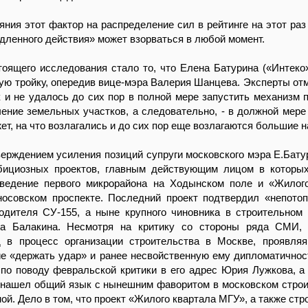
яния этот фактор на распределение сил в рейтинге на этот раз 
дленного действия» может взорваться в любой момент.
оящего исследования стало то, что Елена Батурина («Интеко
ую тройку, опередив вице-мэра Валерия Шанцева. Эксперты отм
 и не удалось до сих пор в полной мере запустить механизм 
чение земельных участков, а следовательно, - в должной мере
ет, на что возлагались и до сих пор еще возлагаются большие 
рждением усиления позиций супруги московского мэра Е.Бату
бициозных проектов, главным действующим лицом в которы
зведение первого микрорайона на Ходынском поле и «Жилог
осовском проспекте. Последний проект подтвердил «непото
одителя СУ-155, а ныне крупного чиновника в строительном
а Балакина. Несмотря на критику со стороны ряда СМИ, 
 в процесс организации строительства в Москве, проявля
е «держать удар» и ранее несвойственную ему дипломатичнос
по поводу февральской критики в его адрес Юрия Лужкова, а 
 нашел общий язык с нынешним фаворитом в московском строи
ой. Дело в том, что проект «Жилого квартала МГУ», а также стр