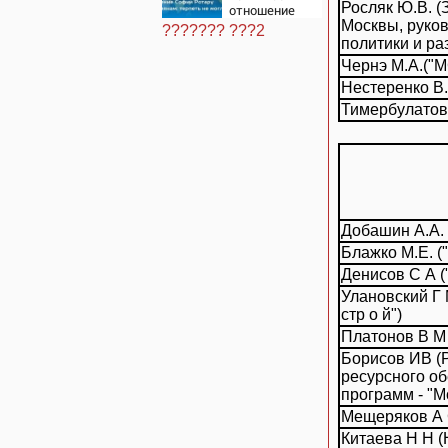
Россия,
Росляк Ю.В. (
отношение
полный разбор
Софии Ротару
Москвы, руко
провала
??????? ???2
к россиянам:
политики и ра
операции
терпеть не
Украины от
Чернэ М.А.("М
могла
военкора Коца
Нестеренко В.
Тимербулатов 
Добашин А.А. 
Блажко М.Е. (
Денисов С А (
Улановский Г 
стр о й")
Платонов В М
Борисов ИВ (
ресурсного об
программ - "М
Мещеряков А С
Китаева Н Н (