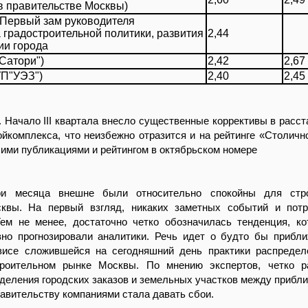
в правительстве Москвы)
(Первый зам руководителя
градостроительной политики, развития
2,44
ии города
"Сатори")
2,42
2,67
УП"УЭЗ")
2,40
2,45
ачало III квартала внесло существенные коррективы в расст
ойкомплекса, что неизбежно отразится и на рейтинге «Столично
ими публикациями и рейтингом в октябрьском номере
и месяца внешне были относительно спокойны для стро
квы. На первый взгляд, никаких заметных событий и потр
Тем не менее, достаточно четко обозначилась тенденция, к
вно прогнозировали аналитики. Речь идет о будто бы приб
зисе сложившейся на сегодняшний день практики распреде
роительном рынке Москвы. По мнению экспертов, четко р
деления городских заказов и земельных участков между прибл
авительству компаниями стала давать сбои.