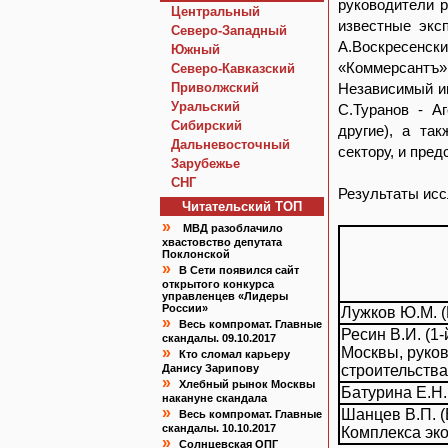
руководители 
Центральный
известные экс
Северо-Западный
А.Воскресенски
Южный
«Коммерсантъ
Северо-Кавказский
Приволжский
Независимый ин
Уральский
С.Туранов - А
Сибирский
другие), а та
Дальневосточный
сектору, и пре
Зарубежье
СНГ
Результаты исс
Читательский TOП
»
МВД разоблачило
хвастовство депутата
Поклонской
»
В Сети появился сайт
открытого конкурса
управленцев «Лидеры
России»
Лужков Ю.М. 
»
Весь компромат. Главные
Ресин В.И. (1
скандалы. 09.10.2017
»
Москвы, руков
Кто сломал карьеру
Данису Зарипову
строительства
»
Хлебный рынок Москвы
Батурина Е.Н
накануне скандала
»
Шанцев В.П. 
Весь компромат. Главные
скандалы. 10.10.2017
Комплекса эко
»
Солнцевская ОПГ