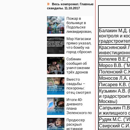
»
Весь компромат. Главные
скандалы. 11.10.2017
Пожар в
больнице в
Подольске
Балакин М.Д.
ликвидирован,
проведена
контроля и к
Мэр Нагасаки
эвакуация
градостроите
прямо указал,
что бомбу на
Краснянский 
город сбросил
инвестиционн
американский
Собянин
Копелев В.Е.(
самолет
сообщил об
Мороз В.В. ("
уничтожении
трёх дронов
Полонский С.
над Москвой
Моносов Л.А. 
Вместо
свадьбы –
Писарев К.В. 
похороны:
Кузьмин А.В. 
отец смотрел
и градостроит
на свою
Итоги 40-
мертвую 16-
Москвы)
дневного
летнюю дочь
Сапрыкин П.В
плана
и не мог
Зеленского по
и жилищного 
сдержать
принуждению
слезы
Рудяк М.С. ("
Продюсер
к миру: как
раскрыл
ответила
Свирский С.И.
истинное