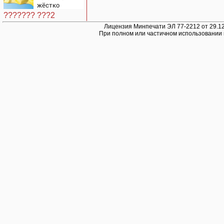
смысла
жёстко
ответила
??????? ???2
послу
Украины
Лицензия Минпечати ЭЛ 77-2212 от 29.12
При полном или частичном использовании 