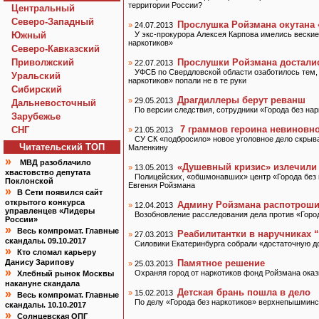
территории России?
Центральный
Северо-Западный
Прослушка Ройзмана окутана 
»
24.07.2013
Южный
У экс-прокурора Алексея Карпова имелись вески
наркотиков»
Северо-Кавказский
Приволжский
Прослушки Ройзмана достали
»
22.07.2013
УФСБ по Свердловской области озаботилось тем,
Уральский
наркотиков» попали не в те руки
Сибирский
Драгдиллеры берут реванш
»
29.05.2013
Дальневосточный
По версии следствия, сотрудники «Города без на
Зарубежье
7 граммов героина невиновн
СНГ
»
21.05.2013
СУ СК «подбросило» новое уголовное дело скрыв
Читательский TOП
Маленкину
»
МВД разоблачило
«Душевный кризис» излечили
»
13.05.2013
хвастовство депутата
Полицейских, «обшмонавших» центр «Города без 
Поклонской
Евгения Ройзмана
»
В Сети появился сайт
открытого конкурса
Админу Ройзмана распотроши
»
12.04.2013
управленцев «Лидеры
Возобновление расследования дела против «Горо
России»
»
Весь компромат. Главные
Реабилитантки в наручниках 
»
27.03.2013
скандалы. 09.10.2017
Силовики Екатеринбурга собрали «достаточную д
»
Кто сломал карьеру
Данису Зарипову
Памятное решение
»
25.03.2013
»
Охраняя город от наркотиков фонд Ройзмана ока
Хлебный рынок Москвы
накануне скандала
Детская брань пошла в дело
»
»
15.02.2013
Весь компромат. Главные
По делу «Города без наркотиков» верхнепышмин
скандалы. 10.10.2017
»
Солнцевская ОПГ