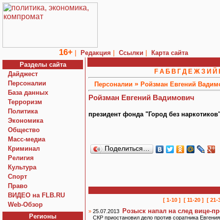
16+
|
|
|
Редакция
Ссылки
Карта сайта
Разделы сайта
F
А
Б
В
Г
Д
Е
Ж
З
И
Й
Дайджест
Персоналии
»
Персоналии
Ройзман Евгений Вадим
База данных
Ройзман Евгений Вадимович
Терроризм
Политика
президент фонда "Город без наркотиков
Экономика
Общество
Macc-медиа
Криминал
Поделиться…
Религия
Культура
Спорт
Право
ВИДЕО на FLB.RU
[ 1-10 ]
[ 11-20 ]
[ 21-
Web-Обзор
Розыск напал на след вице-пр
»
25.07.2013
Регионы
СКР приостановил дело против соратника Евгения