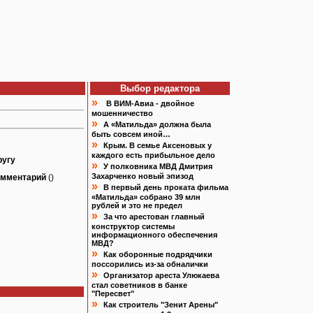
Выбор редактора
»
В ВИМ-Авиа - двойное
мошенничество
»
А «Матильда» должна была
быть совсем иной…
»
Крым. В семье Аксеновых у
каждого есть прибыльное дело
ругу
»
У полковника МВД Дмитрия
Захарченко новый эпизод
омментарий
()
»
В первый день проката фильма
«Матильда» собрано 39 млн
рублей и это не предел
»
За что арестован главный
конструктор системы
информационного обеспечения
МВД?
»
Как оборонные подрядчики
поссорились из-за обналички
»
Организатор ареста Улюкаева
стал советников в банке
"Пересвет"
»
Как строитель "Зенит Арены"