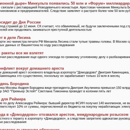
ционной дыре» Минкульта появились 50 млн и «Форум» миллиардер
 связали с реставрацией Новодевичьего монастыря. Арестован чиновник Минкульта Б
 чиновников и предпринимателей. Следствие заявляет о растрате более чем 50 млн ру
осидит до Дня России
под стражей до 12 июня. СК считает, что обвиняемый, не будучи заключенными под ст
телей или продолжать заниматься преступной деятельностью
т в деле Лесина
ти экс-министра печати РФ Михаила Лесина стали тупые травмы головы. В Москве ср
ых данных от Вашингтона по ходу расследования
 ракеты все же взлетят
нчил расследование еще одного эпизода по громкому уголовному делу о разбазарива
онфликт вокруг домашнего ареста
м домашний арест основного владельца аэропорта "Домодедово" Дмитрия Каменщика,
 Каменщика это существенно, поскольку он зарабатывает только 10 млн в месяц
день Бородина
анка Москвы Андрея Бородина вице-президента Дмитрия Акулинина превысил 150 млрд
ор ЗАО "Премьер Эстейт" Светлана Тимонина проведет в колонии пять лет
в для Реймера
е по делу Александра Реймера: бывший директор ФСИН получил 140 миллионов, не вы
ответствует 10% от суммы, перечисленной из бюджета на покупку неработающих элек
года в «Домодедово» отозвался арестом, международным розыском 
стного к теракту в аэропорту «Домодедово», а следствие запретило адвокатам руково
ые расследования
одедово выдвинули обвинение