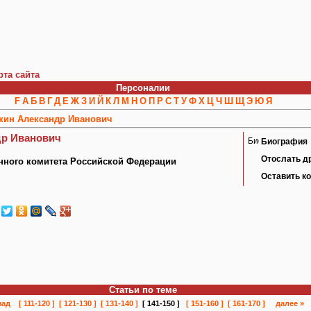
рта сайта
Персоналии
F
А
Б
В
Г
Д
Е
Ж
З
И
Й
К
Л
М
Н
О
П
Р
С
Т
У
Ф
Х
Ц
Ч
Ш
Щ
Э
Ю
Я
кин Александр Иванович
др Иванович
Биография
Отослать д
нного комитета Российской Федерации
Оставить к
Статьи по теме
зад
[ 111-120 ]
[ 121-130 ]
[ 131-140 ]
[ 141-150 ]
[ 151-160 ]
[ 161-170 ]
далее »