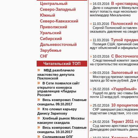
Центральный
В «реставра
»
16.03.2016
Дело о хищении в Минкульте
Северо-Западный
могут попасть еще несколько
Южный
миллиардер Михальченко
Северо-Кавказский
Полонский п
»
11.03.2016
Приволжский
Сергей Полонский оставлен 
оказывать давление на свиде
Уральский
Сибирский
Тупой предме
»
11.03.2016
Дальневосточный
Полиция США: причиной смер
ждут объяснений и официальн
Зарубежье
СНГ
С Восточного
»
10.03.2016
Следственный комитет зако
Читательский TOП
на строительстве космодрома
»
МВД разоблачило
Залоговый к
»
09.03.2016
хвастовство депутата
Мосгорсуд признал законны
Поклонской
залога до 50 млн рублей. Для
»
В Сети появился сайт
открытого конкурса
«Ущербный» 
»
26.02.2016
управленцев «Лидеры
Ущерб по делу экс-главы Б
России»
почти 13 млрд руб. гендирект
»
Весь компромат. Главные
скандалы. 09.10.2017
10 проценто
»
25.02.2016
»
Кто сломал карьеру
СКР завершил расследовани
подсчетам следствия, это со
Данису Зарипову
»
Хлебный рынок Москвы
Теракт 2011 
»
24.02.2016
накануне скандала
Суд заочно арестовал прича
»
Весь компромат. Главные
Домодедово разглашать данн
скандалы. 10.10.2017
»
Солнцевская ОПГ
Хозяину Дом