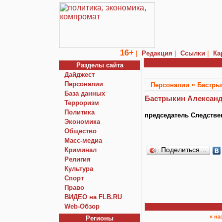
16+
|
|
|
Редакция
Ссылки
Ка
Разделы сайта
Дайджест
Персоналии
»
Персоналии
Бастры
База данных
Бастрыкин Алексан
Терроризм
Политика
председатель Следстве
Экономика
Общество
Macc-медиа
Криминал
Поделиться…
Религия
Культура
Спорт
Право
ВИДЕО на FLB.RU
Web-Обзор
« на
Регионы