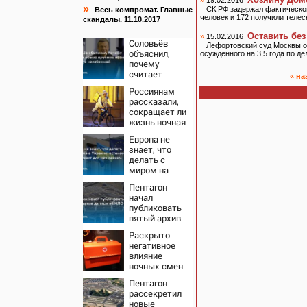
»
19.02.2016
»
СК РФ задержал фактическог
Весь компромат. Главные
человек и 172 получили теле
скандалы. 11.10.2017
Оставить бе
»
15.02.2016
Соловьёв
Лефортовский суд Москвы о
объяснил,
осужденного на 3,5 года по д
почему
считает
« на
новую
Россиянам
крупную
рассказали,
войну в
сокращает ли
Европе
жизнь ночная
неизбежной
работа
Европа не
знает, что
делать с
миром на
Украине:
Пентагон
остановка
начал
боев грозит
публиковать
для нее
пятый архив
хаосом
данных об
Раскрыто
НЛО
негативное
влияние
ночных смен
на организм
Пентагон
человека
рассекретил
новые