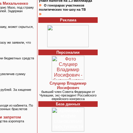
утаил налогов на 1.3 миллиарда
а Михальченко
»
О гонорарах участников
орис Мазо, под стражу
политических ток-шоу на ТВ
блей. Задержан
»
Реклама
ражу, может скрыться,
азу же заявили, что
Персоналии
нии бюджетных средств
 увеличив сумму
Слуцкер Владимир
Иосифович
 рублей. За хищение
бывший член Совета Федерации от
Чувашии, экс-президент Российского
еврейского конгресса
База данных
ходя из кабинета. По
тронных браслетов
и запретом
дства аэропорта