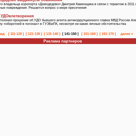
о владельца аэропорта «Домодедово» Дмитрия Каменщика в связи с терактом в 2011 го
сные повреждения. Решается вопрос о мере пресечения
з УДОвлетворения
тклонил прошение об УДО бывшего агента антикоррупционного главка МВД России Ал
елу «оборотней в погонах» в ГУЭБиПК, несмотря ни какие личные обстоятельства
зад
[ 111-120 ]
[ 121-130 ]
[ 131-140 ]
[ 141-150 ]
[ 151-160 ]
[ 161-170 ]
далее »
Реклама партнеров