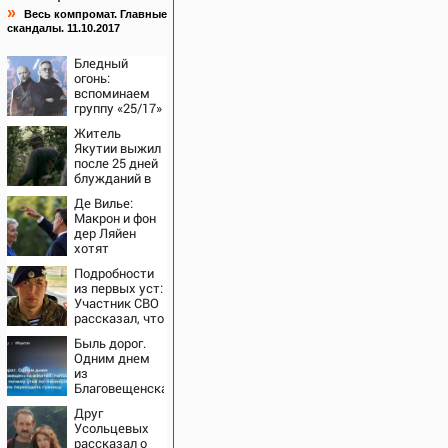
»
Весь компромат. Главные
скандалы. 11.10.2017
Бледный
огонь:
вспоминаем
группу «25/17»
— великую и
Житель
(часто)
Якутии выжил
ужасную
после 25 дней
блужданий в
тайге
Де Вилье:
Макрон и фон
дер Ляйен
хотят
развязать
Подробности
войну с
из первых уст:
Россией
Участник СВО
рассказал, что
спасло его в
Быль дорог.
схватке с
Одним днем
медведем
из
Благовещенска
в Китай,
Друг
лапша, мемы,
Усольцевых
и почему утке
рассказал о