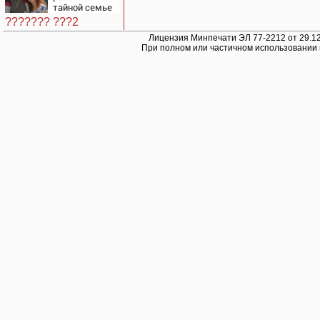
по-пекински
тайной семье
запретили
бизнесмена
переходить
??????? ???2
границу
Лицензия Минпечати ЭЛ 77-2212 от 29.12
При полном или частичном использовании 