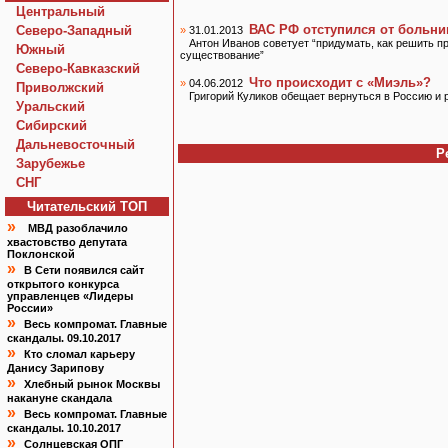
Центральный
ВАС РФ отступился от больни
Северо-Западный
»
31.01.2013
Антон Иванов советует “придумать, как решить пр
Южный
существование”
Северо-Кавказский
Что происходит с «Миэль»?
»
04.06.2012
Приволжский
Григорий Куликов обещает вернуться в Россию и 
Уральский
Сибирский
Дальневосточный
Р
Зарубежье
СНГ
Читательский TOП
»
МВД разоблачило
хвастовство депутата
Поклонской
»
В Сети появился сайт
открытого конкурса
управленцев «Лидеры
России»
»
Весь компромат. Главные
скандалы. 09.10.2017
»
Кто сломал карьеру
Данису Зарипову
»
Хлебный рынок Москвы
накануне скандала
»
Весь компромат. Главные
скандалы. 10.10.2017
»
Солнцевская ОПГ