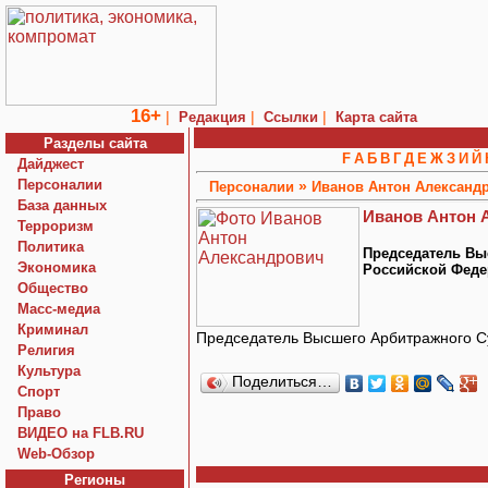
16+
|
|
|
Редакция
Ссылки
Карта сайта
Разделы сайта
F
А
Б
В
Г
Д
Е
Ж
З
И
Й
Дайджест
Персоналии
»
Персоналии
Иванов Антон Александ
База данных
Иванов Антон 
Терроризм
Политика
Председатель Вы
Экономика
Российской Феде
Общество
Macc-медиа
Криминал
Председатель Высшего Арбитражного С
Религия
Культура
Поделиться…
Спорт
Право
ВИДЕО на FLB.RU
Web-Обзор
Регионы