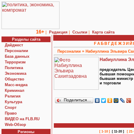
16+
|
|
|
Редакция
Ссылки
Карта сайта
Разделы сайта
F
А
Б
В
Г
Д
Е
Ж
З
И
Й
Дайджест
Персоналии
»
Персоналии
Набиуллина Эльвира Са
База данных
Набиуллина Эл
Терроризм
Политика
председатель Цен
Экономика
бывшая помощник
бывшая министр 
Общество
и торговли
Macc-медиа
Криминал
Религия
Поделиться…
Культура
Спорт
Право
ВИДЕО на FLB.RU
Web-Обзор
Регионы
[ 1-10 ]
[ 11-20 ]
[ 21-