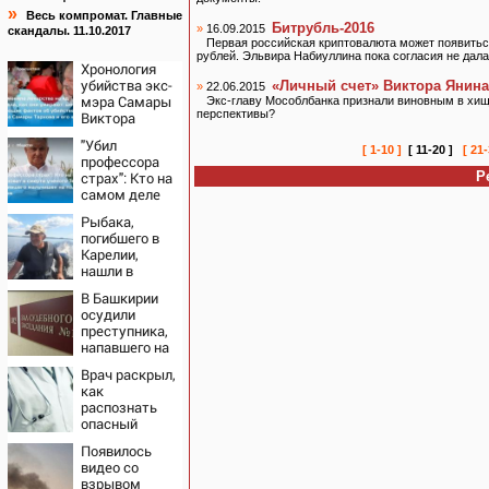
»
Весь компромат. Главные
Битрубль-2016
»
16.09.2015
скандалы. 11.10.2017
Первая российская криптовалюта может появиться
рублей. Эльвира Набиуллина пока согласия не дала
Хронология
убийства экс-
«Личный счет» Виктора Янина
»
22.06.2015
мэра Самары
Экс-главу Мособлбанка признали виновным в хищ
перспективы?
Виктора
Тархова и его
"Убил
жены: шесть
[ 1-10 ]
[ 11-20 ]
[ 21-
профессора
шокирующих
страх": Кто на
Р
фактов, новые
самом деле
подробности
виноват в
Рыбака,
смерти
погибшего в
ученого
Карелии,
Зезина,
нашли в
остановившего
спасательном
мальчишек на
В Башкирии
жилете
поле с
осудили
горохом
преступника,
напавшего на
пару после
Врач раскрыл,
застолья
как
распознать
опасный
тромб
Появилось
видео со
взрывом