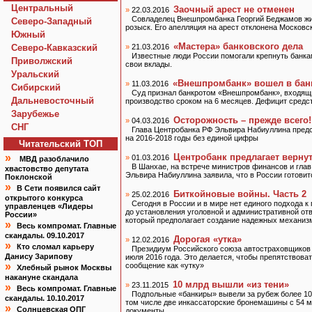
Центральный
Заочный арест не отменен
»
22.03.2016
Совладелец Внешпромбанка Георгий Беджамов жив
Северо-Западный
розыск. Его апелляция на арест отклонена Москов
Южный
«Мастера» банковского дела
Северо-Кавказский
»
21.03.2016
Известные люди России помогали крепнуть банкам
Приволжский
свои вклады.
Уральский
«Внешпромбанк» вошел в бан
»
11.03.2016
Сибирский
Суд признал банкротом «Внешпромбанк», входящий
Дальневосточный
производство сроком на 6 месяцев. Дефицит средст
Зарубежье
Осторожность – прежде всего!
»
04.03.2016
СНГ
Глава Центробанка РФ Эльвира Набиуллина предс
на 2016-2018 годы без единой цифры
Читательский TOП
»
Центробанк предлагает верну
»
01.03.2016
МВД разоблачило
В Шанхае, на встрече министров финансов и глав
хвастовство депутата
Эльвира Набиуллина заявила, что в России готови
Поклонской
»
В Сети появился сайт
Биткойновые войны. Часть 2
»
25.02.2016
открытого конкурса
Сегодня в России и в мире нет единого подхода к
управленцев «Лидеры
до установления уголовной и административной отв
России»
который предполагает создание надежных механиз
»
Весь компромат. Главные
скандалы. 09.10.2017
Дорогая «утка»
»
12.02.2016
»
Кто сломал карьеру
Президиум Российского союза автостраховщиков 
Данису Зарипову
июля 2016 года. Это делается, чтобы препятствов
»
сообщение как «утку»
Хлебный рынок Москвы
накануне скандала
10 млрд вышли «из тени»
»
23.11.2015
»
Весь компромат. Главные
Подпольные «банкиры» вывели за рубеж более 10
скандалы. 10.10.2017
том числе две инкассаторские бронемашины с 54 м
»
Солнцевская ОПГ
документы.