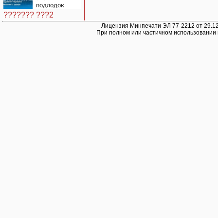
центрам
подлодок
07/08/2026 –
«окружает»
Новости
??????? ???2
Россию и
Китай: это
Лицензия Минпечати ЭЛ 77-2212 от 29.12
При полном или частичном использовании 
инструмент
первого
массированного
удара