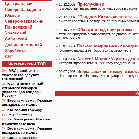
Центральный
Прислужники
»
15.12.2009
Кто работает на дальневосточных воров в законе
Северо-Западный
Южный
“Продажа Юганскнефтегаза — 
»
28.12.2004
Северо-Кавказский
считает советник Президента по экономическим 
Приволжский
Оборотни под прикрытием
»
29.10.2004
Уральский
Устинов предложил освобождать от уголовной от
деятельностью
Сибирский
Дальневосточный
Письмо американских конгре
»
11.07.2004
Зарубежье
Кириенко продолжает бороться за свою честь
СНГ
Алексей Можин: Украсть ден
»
19.04.2004
История "пропавшего" в 1998 году кредита МВФ
Читательский TOП
»
МВД разоблачило
Водка запахнет коммунизмом.
»
09.07.2003
хвастовство депутата
Шефлер платит Илюхину. Но тот уверяет, что день
Поклонской
»
В Сети появился сайт
открытого конкурса
управленцев «Лидеры
Р
России»
»
Весь компромат. Главные
скандалы. 09.10.2017
»
Кто сломал карьеру
Данису Зарипову
»
Хлебный рынок Москвы
накануне скандала
»
Весь компромат. Главные
скандалы. 10.10.2017
»
Солнцевская ОПГ