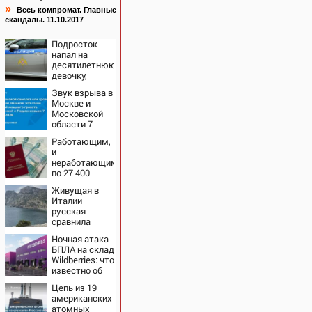
»
Весь компромат. Главные
скандалы. 11.10.2017
Подросток
напал на
десятилетнюю
девочку,
ворвавшись в
Звук взрыва в
квартиру
Москве и
Московской
области 7
августа 2026
Работающим,
года: Причины,
и
источник,
неработающим:
откуда был
по 27 400
громкий
рублей вручат
хлопок
Живущая в
пенсионерам в
Италии
сентябре -
русская
PrimaMedia.ru
сравнила
жизнь в
Ночная атака
Европе и в
БПЛА на склад
Крыму
Wildberries: что
известно об
очередном
Цепь из 19
ударе по
американских
логистическим
атомных