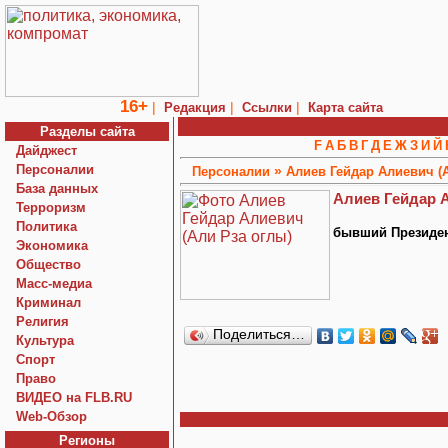
16+
|
|
|
Редакция
Ссылки
Карта сайта
Разделы сайта
F
А
Б
В
Г
Д
Е
Ж
З
И
Й
Дайджест
Персоналии
»
Персоналии
Алиев Гейдар Алиевич (
База данных
Алиев Гейдар А
Терроризм
Политика
бывший Президен
Экономика
Общество
Macc-медиа
Криминал
Религия
Поделиться…
Культура
Спорт
Право
ВИДЕО на FLB.RU
Web-Обзор
Регионы