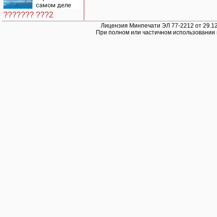
дело
самом деле
виноват в
??????? ???2
смерти
ученого
Лицензия Минпечати ЭЛ 77-2212 от 29.12
При полном или частичном использовании 
Зезина,
остановившего
мальчишек на
поле с
горохом