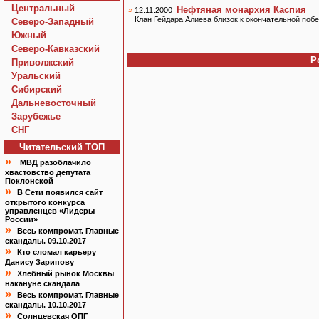
Центральный
Нефтяная монархия Каспия
»
12.11.2000
Клан Гейдара Алиева близок к окончательной поб
Северо-Западный
Южный
Северо-Кавказский
Р
Приволжский
Уральский
Сибирский
Дальневосточный
Зарубежье
СНГ
Читательский TOП
»
МВД разоблачило
хвастовство депутата
Поклонской
»
В Сети появился сайт
открытого конкурса
управленцев «Лидеры
России»
»
Весь компромат. Главные
скандалы. 09.10.2017
»
Кто сломал карьеру
Данису Зарипову
»
Хлебный рынок Москвы
накануне скандала
»
Весь компромат. Главные
скандалы. 10.10.2017
»
Солнцевская ОПГ