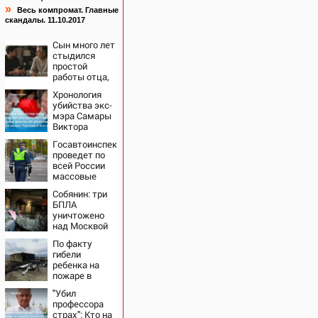
»
Весь компромат. Главные
скандалы. 11.10.2017
Сын много лет
стыдился
простой
работы отца,
пока не узнал,
Хронология
ради чего тот
убийства экс-
отказался от
мэра Самары
карьеры -
Виктора
история одной
Тархова и его
семьи
Госавтоинспекция
жены: шесть
проведет по
шокирующих
всей России
фактов, новые
массовые
подробности
рейды с 10
Собянин: три
августа
БПЛА
уничтожено
над Москвой
По факту
гибели
ребенка на
пожаре в
Кызыл-Таше
"Убил
возбуждено
профессора
уголовное
страх": Кто на