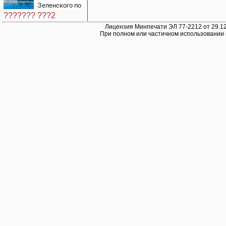
Зеленского по
принуждению
??????? ???2
к миру: как
ответила
Лицензия Минпечати ЭЛ 77-2212 от 29.12
При полном или частичном использовании 
Россия,
полный разбор
провала
операции
Украины от
военкора Коца