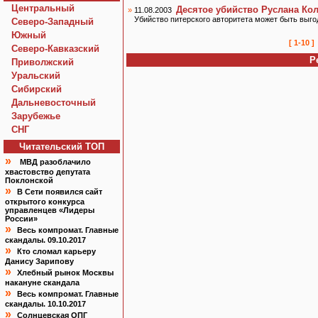
Центральный
Десятое убийство Руслана Ко
»
11.08.2003
Убийство питерского авторитета может быть выг
Северо-Западный
Южный
[ 1-10 ]
Северо-Кавказский
Р
Приволжский
Уральский
Сибирский
Дальневосточный
Зарубежье
СНГ
Читательский TOП
»
МВД разоблачило
хвастовство депутата
Поклонской
»
В Сети появился сайт
открытого конкурса
управленцев «Лидеры
России»
»
Весь компромат. Главные
скандалы. 09.10.2017
»
Кто сломал карьеру
Данису Зарипову
»
Хлебный рынок Москвы
накануне скандала
»
Весь компромат. Главные
скандалы. 10.10.2017
»
Солнцевская ОПГ