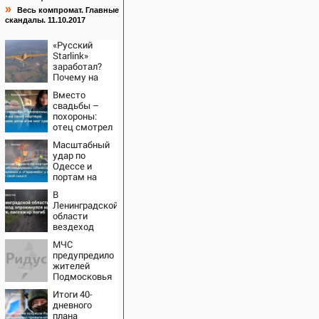
»
Весь компромат. Главные
скандалы. 11.10.2017
«Русский
Starlink»
заработал?
Почему на
Украине
Вместо
кратно
свадьбы –
увеличилась
похороны:
точность
отец смотрел
попаданий по
на свою
объектам ВСУ
Масштабный
мертвую 16-
удар по
летнюю дочь
Одессе и
и не мог
портам на
сдержать
Украине:
слезы
В
Последние
Ленинградской
новости,
области
подробности
вездеход
об ударах
опрокинулся
России 9
МЧС
на дороге,
августа 2026
предупредило
пассажир
года
жителей
погиб
Подмосковья
об угрозе
Итоги 40-
атаки дронов
дневного
плана