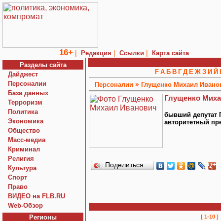
16+
|
|
|
Редакция
Ссылки
Карта сайта
Разделы сайта
F
А
Б
В
Г
Д
Е
Ж
З
И
Й
Дайджест
Персоналии
»
Персоналии
Глущенко Михаил Ивано
База данных
Глущенко Миха
Терроризм
Политика
бывший депутат 
Экономика
авторитетный пр
Общество
Macc-медиа
Криминал
Религия
Поделиться…
Культура
Спорт
Право
ВИДЕО на FLB.RU
Web-Обзор
Регионы
[ 1-10 ]