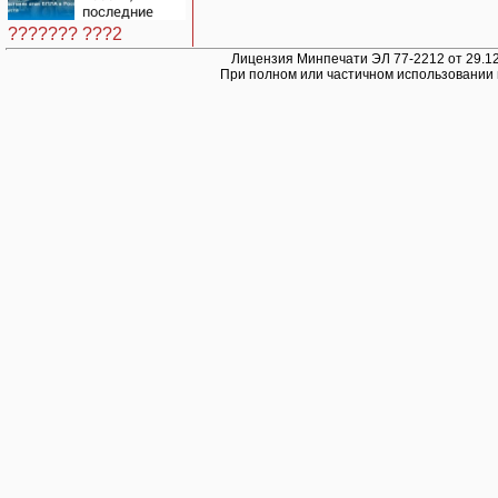
последние
новости на 7
??????? ???2
августа 2026:
последствия,
Лицензия Минпечати ЭЛ 77-2212 от 29.12
При полном или частичном использовании 
атаки на
склады
Wildberries,
состояние
пострадавших