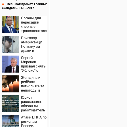
»
Весь компромат. Главные
скандалы. 11.10.2017
Органы для
пересадки
«черные
трансплантологи»
извлекали у
Приговор
еще живых
американцу
пациентов
Гилману за
драки в
воронежском
Сергей
СИЗО
Миронов
потребовали
призвал снять
ужесточить -
"Яблоко" с
Новости на
выборов -
Вести.ru
Женщина и
Новости на
ребёнок
Вести.ru
погибли из-за
непогоды в
Смоленске
Юрист
рассказала,
обязан ли
работодатель
поднимать
Атаки БПЛА по
зарплату
регионам
сотрудникам
России,