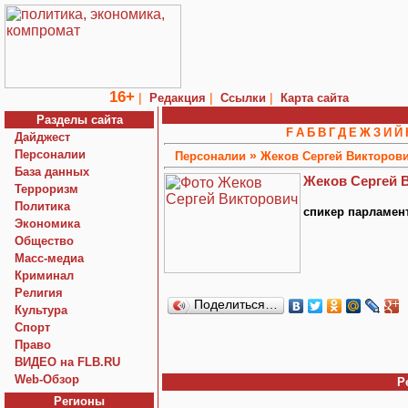
16+
|
|
|
Редакция
Ссылки
Карта сайта
Разделы сайта
F
А
Б
В
Г
Д
Е
Ж
З
И
Й
Дайджест
Персоналии
»
Персоналии
Жеков Сергей Викторов
База данных
Жеков Сергей 
Терроризм
Политика
спикер парламен
Экономика
Общество
Macc-медиа
Криминал
Религия
Поделиться…
Культура
Спорт
Право
ВИДЕО на FLB.RU
Web-Обзор
Р
Регионы