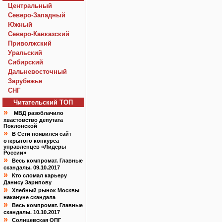
Центральный
Северо-Западный
Южный
Северо-Кавказский
Приволжский
Уральский
Сибирский
Дальневосточный
Зарубежье
СНГ
Читательский TOП
»
МВД разоблачило
хвастовство депутата
Поклонской
»
В Сети появился сайт
открытого конкурса
управленцев «Лидеры
России»
»
Весь компромат. Главные
скандалы. 09.10.2017
»
Кто сломал карьеру
Данису Зарипову
»
Хлебный рынок Москвы
накануне скандала
»
Весь компромат. Главные
скандалы. 10.10.2017
»
Солнцевская ОПГ