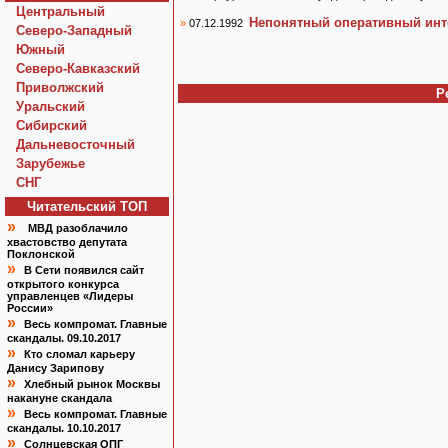
Центральный
Непонятный оперативный инт
»
07.12.1992
Северо-Западный
Южный
Северо-Кавказский
Приволжский
Р
Уральский
Сибирский
Дальневосточный
Зарубежье
СНГ
Читательский TOП
»
МВД разоблачило
хвастовство депутата
Поклонской
»
В Сети появился сайт
открытого конкурса
управленцев «Лидеры
России»
»
Весь компромат. Главные
скандалы. 09.10.2017
»
Кто сломал карьеру
Данису Зарипову
»
Хлебный рынок Москвы
накануне скандала
»
Весь компромат. Главные
скандалы. 10.10.2017
»
Солнцевская ОПГ