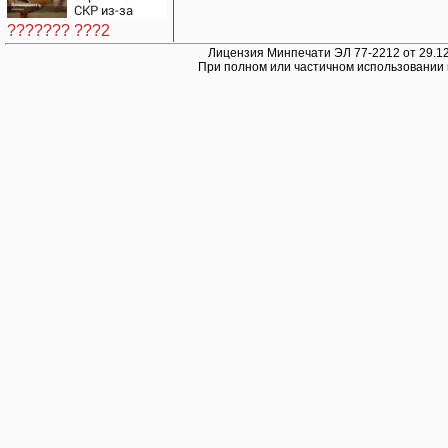
СКР из-за
травли
??????? ???2
съемочной
группы
Лицензия Минпечати ЭЛ 77-2212 от 29.12
При полном или частичном использовании 
«Колобка»