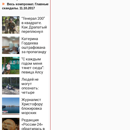
»
Весь компромат. Главные
скандалы. 11.10.2017
“Генерал 200”
в квадрате.
Как Драпатый
переплюнул
Сырского
Катерина
Гордеева
оштрафована
за пропаганду
ЛГБТ в
"С каждым
интернете -
годом меня
Новости на
тянет сюда":
Вести.ru
певица Алсу
приехала в
Людей не
татарскую
могут
деревню, где
опознать:
прошло ее
четыре
детство
человека
07/08/2026 –
Журналист
сгорели
Новости
Христофору:
заживо в
блокировка
страшном
морских
ДТП на трассе
портов —
07/08/2026 –
Редакция
катастрофа
Новости
«России-24»
для Украины
обратилась в