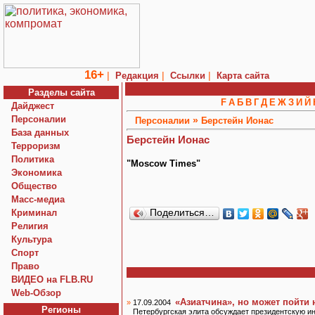
16+
|
|
|
Редакция
Ссылки
Карта сайта
Разделы сайта
F
А
Б
В
Г
Д
Е
Ж
З
И
Й
Дайджест
Персоналии
»
Персоналии
Берстейн Ионас
База данных
Берстейн Ионас
Терроризм
Политика
"Moscow Times"
Экономика
Общество
Macc-медиа
Криминал
Поделиться…
Религия
Культура
Спорт
Право
ВИДЕО на FLB.RU
Web-Обзор
«Азиатчина», но может пойти 
»
17.09.2004
Регионы
Петербургская элита обсуждает президентскую и