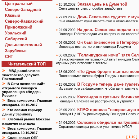
Центральный
Златая цепь на Думе той
»
15.10.2002
Семь депутатских способов заработать
Северо-Западный
Южный
Дочь Селезнева судится с му
»
27.09.2002
Северо-Кавказский
Она объявляет мужа импотентом и отказывается
Приволжский
На дочь Селезнева подали в с
»
24.09.2002
Уральский
Господин Габитов подал иск на признание своего
Сибирский
Он был бизнесмен в Петербурге
»
06.09.2002
Дальневосточный
Исповедь несчастного зятя спикера Госдумы
Зарубежье
"Голливудские ночи" зятя Сел
»
06.09.2002
СНГ
В эксклюзивном интервью FLB зять Геннадия Селе
идейных разногласиях с тестем.
Читательский TOП
»
МВД разоблачило
«По Думе бродят пьяные нео
»
13.06.2002
хвастовство депутата
После восьми вечера буфет Госдумы напоминает
Поклонской
»
В Сети появился сайт
В Госдуме теперь даже туалет
»
13.06.2002
открытого конкурса
Их закрепили за фракциями, чтобы депутаты не с
управленцев «Лидеры
России»
Кассандра в грязных ботинках
»
27.05.2002
»
Весь компромат. Главные
Геннадий Селезнев не расстроился, а утроился.
скандалы. 09.10.2017
»
КПРФ провела "генеральную з
Кто сломал карьеру
»
25.05.2002
Пленум ЦК КПРФ решил судьбу Геннадия Селезн
Данису Зарипову
»
Хлебный рынок Москвы
Селезнев обиделся на Куваева,
»
24.04.2002
накануне скандала
Соратники спикера решили уничтожить НПСР.
»
Весь компромат. Главные
скандалы. 10.10.2017
»
[ 1-10 ]
Солнцевская ОПГ