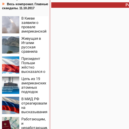
»
Весь компромат. Главные
Р
скандалы. 11.10.2017
В Киеве
заявили о
провале
американской
операции
Живущая в
«Убей
Италии
лучника»
русская
против России
сравнила
жизнь в
Президент
Европе и в
Польши
Крыму
жёстко
высказался о
бандеровцах и
Цепь из 19
их идеологии
американских
атомных
подлодок
«окружает»
В МИД РФ
Россию и
отреагировали
Китай: это
на
инструмент
высказывания
первого
властей
массированного
Работающим,
Японии про
удара
и
атаку на
неработающим: