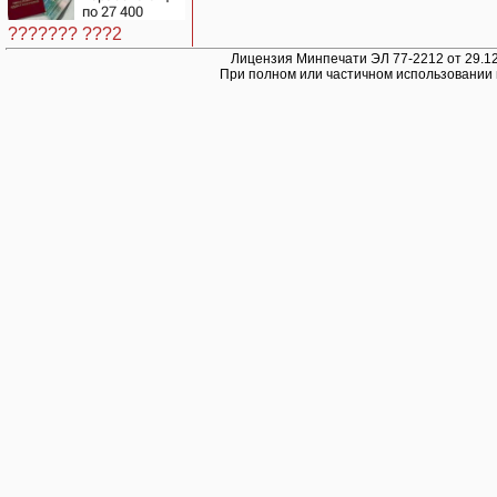
Хиросиму
по 27 400
рублей вручат
??????? ???2
пенсионерам в
сентябре -
Лицензия Минпечати ЭЛ 77-2212 от 29.12
При полном или частичном использовании 
PrimaMedia.ru