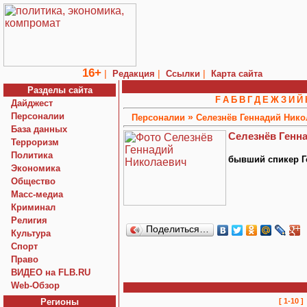
16+
|
|
|
Редакция
Ссылки
Карта сайта
Разделы сайта
F
А
Б
В
Г
Д
Е
Ж
З
И
Й
Дайджест
Персоналии
»
Персоналии
Селезнёв Геннадий Нико
База данных
Селезнёв Генн
Терроризм
Политика
бывший спикер 
Экономика
Общество
Macc-медиа
Криминал
Религия
Поделиться…
Культура
Спорт
Право
ВИДЕО на FLB.RU
Web-Обзор
Регионы
[ 1-10 ]