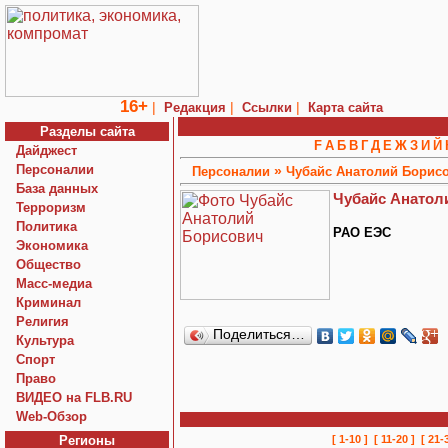
16+
|
|
|
Редакция
Ссылки
Карта сайта
Разделы сайта
F
А
Б
В
Г
Д
Е
Ж
З
И
Й
Дайджест
Персоналии
»
Персоналии
Чубайс Анатолий Борис
База данных
Чубайс Анатол
Терроризм
Политика
РАО ЕЭС
Экономика
Общество
Macc-медиа
Криминал
Религия
Поделиться…
Культура
Спорт
Право
ВИДЕО на FLB.RU
Web-Обзор
Регионы
[ 1-10 ]
[ 11-20 ]
[ 21-