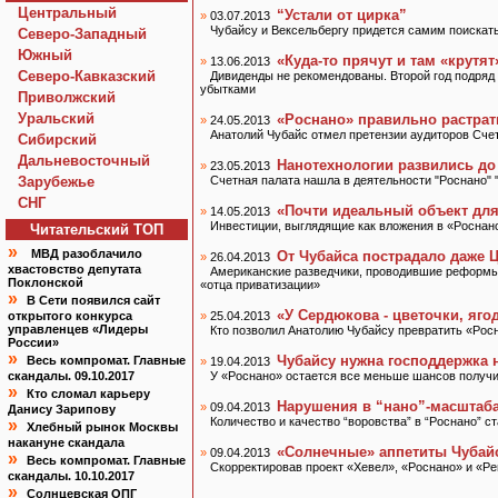
Центральный
“Устали от цирка”
»
03.07.2013
Чубайсу и Вексельбергу придется самим поискат
Северо-Западный
Южный
«Куда-то прячут и там «крутят
»
13.06.2013
Северо-Кавказский
Дивиденды не рекомендованы. Второй год подря
убытками
Приволжский
Уральский
«Роснано» правильно растра
»
24.05.2013
Анатолий Чубайс отмел претензии аудиторов Сче
Сибирский
Дальневосточный
Нанотехнологии развились до
»
23.05.2013
Зарубежье
Счетная палата нашла в деятельности "Роснано" 
СНГ
«Почти идеальный объект дл
»
14.05.2013
Инвестиции, выглядящие как вложения в «Роснано
Читательский TOП
»
МВД разоблачило
От Чубайса пострадало даже Ц
»
26.04.2013
хвастовство депутата
Американские разведчики, проводившие реформы в
Поклонской
«отца приватизации»
»
В Сети появился сайт
«У Сердюкова - цветочки, яго
открытого конкурса
»
25.04.2013
управленцев «Лидеры
Кто позволил Анатолию Чубайсу превратить «Рос
России»
»
Чубайсу нужна господдержка 
Весь компромат. Главные
»
19.04.2013
скандалы. 09.10.2017
У «Роснано» остается все меньше шансов получи
»
Кто сломал карьеру
Нарушения в “нано”-масштаб
»
09.04.2013
Данису Зарипову
Количество и качество “воровства” в “Роснано” с
»
Хлебный рынок Москвы
накануне скандала
«Солнечные» аппетиты Чубайс
»
09.04.2013
»
Весь компромат. Главные
Скорректировав проект «Хевел», «Роснано» и «Ре
скандалы. 10.10.2017
»
Солнцевская ОПГ