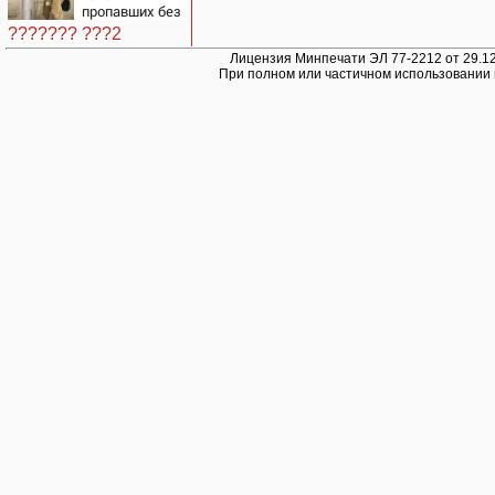
подробности
военкора Коца
пропавших без
об ударах
вести
России 9
??????? ???2
августа 2026
Лицензия Минпечати ЭЛ 77-2212 от 29.12
года
При полном или частичном использовании 