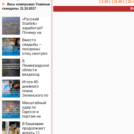
[ 1-10 ]
[ 11-20 ]
[ 21-
»
Весь компромат. Главные
скандалы. 11.10.2017
Р
«Русский
Starlink»
заработал?
Почему на
Украине
Вместо
кратно
свадьбы –
увеличилась
похороны:
точность
отец смотрел
попаданий по
на свою
объектам ВСУ
В
мертвую 16-
Ленинградской
летнюю дочь
области
и не мог
вездеход
сдержать
опрокинулся
слезы
Итоги 40-
на дороге,
дневного
пассажир
плана
погиб
Зеленского по
принуждению
Масштабный
к миру: как
удар по
ответила
Одессе и
Россия,
портам на
полный разбор
Украине:
провала
В Башкирии
Последние
операции
продолжают
новости,
Украины от
искать 11