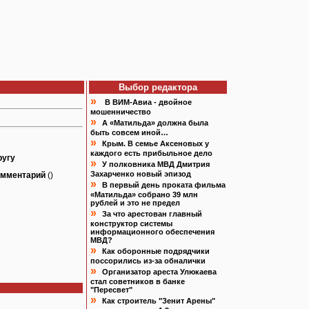
Выбор редактора
»
В ВИМ-Авиа - двойное
мошенничество
»
А «Матильда» должна была
быть совсем иной…
»
Крым. В семье Аксеновых у
каждого есть прибыльное дело
ругу
»
У полковника МВД Дмитрия
Захарченко новый эпизод
омментарий
()
»
В первый день проката фильма
«Матильда» собрано 39 млн
рублей и это не предел
»
За что арестован главный
конструктор системы
информационного обеспечения
МВД?
»
Как оборонные подрядчики
поссорились из-за обналички
»
Организатор ареста Улюкаева
стал советников в банке
"Пересвет"
»
Как строитель "Зенит Арены"