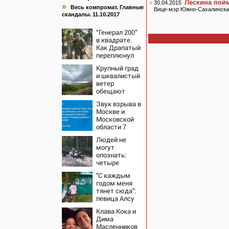
Лескина пой
»
30.04.2015
»
Весь компромат. Главные
Вице-мэр Южно-Сахалинска п
скандалы. 11.10.2017
“Генерал 200”
в квадрате.
Как Драпатый
переплюнул
Сырского
Крупный град
и шквалистый
ветер
обещают
ульяновцам
Звук взрыва в
на выходные
Москве и
Московской
области 7
августа 2026
Людей не
года: Причины,
могут
источник,
опознать:
откуда был
четыре
громкий
человека
хлопок
"С каждым
сгорели
годом меня
заживо в
тянет сюда":
страшном
певица Алсу
ДТП на трассе
приехала в
07/08/2026 –
Клава Кока и
татарскую
Новости
Дима
деревню, где
Масленников