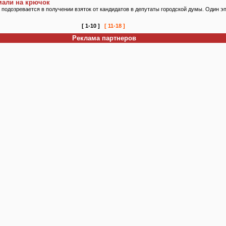
мали на крючок
одозревается в получении взяток от кандидатов в депутаты городской думы. Один эпи
[ 1-10 ]
[ 11-18 ]
Реклама партнеров