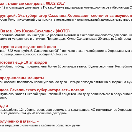
ат, главные скандалы. 08.02.2017
42 миллиардов долларов. / По какой цене распродали коллекцию часов губернатора 
рупцией: Экс-губернатор Сахалина Хорошавин хлопочет за имущест
осят Конституционный суд признать незаконными ряд положений законодательства о 
 Вязов. Это Южно-Сахалинск (ФОТО)
алентина Матвиенко, находясь с рабочим визитом в Сахалинской области для решени
 шоке от увиденного в столице. При доходах Южно-Сахалинска в 20 млрд рублей город
группа лиц изучат своё дело
ает 522 млн. рублей. Сахалинская ОПГ во главе с экс-главой региона Хорошавиным 
, о завершении которого сообщил СК России
готовят еще 10 эпизодов
ой области будут предъявлены более 10 эпизодов взяток. В деле экс-главы Республик
я.
предъявлены мандаты
ой области появилось новое уголовное дело. Четыре эпизода взяток на выборах на сум
деле Сахалинского губернатора есть потери
ступа скончался Николай Кран - главный свидетель по делу обвиняемого в получении 
асти.
адки
В разработке 12 губернаторов, еще восемь «на карандаше». «С госконтрактов Хорошав
се же далеко - тот до 70 процентов доходил».
получению взятки…»
мы задержан силовиками в кабинете областной думы