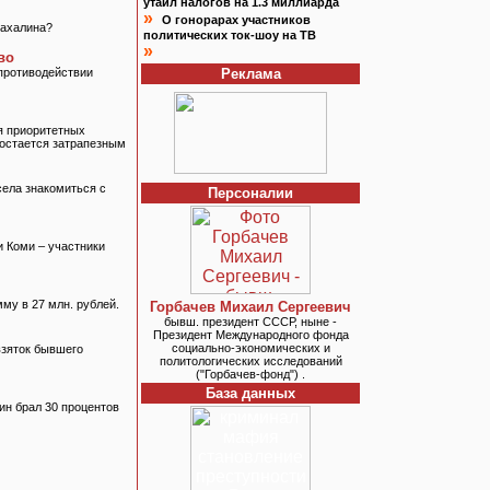
утаил налогов на 1.3 миллиарда
»
О гонорарах участников
Сахалина?
политических ток-шоу на ТВ
»
во
противодействии
Реклама
я приоритетных
 остается затрапезным
села знакомиться с
Персоналии
и Коми – участники
му в 27 млн. рублей.
Горбачев Михаил Сергеевич
бывш. президент СССР, ныне -
Президент Международного фонда
социально-экономических и
взяток бывшего
политологических исследований
("Горбачев-фонд") .
База данных
ин брал 30 процентов