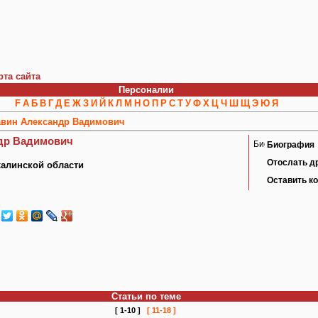
рта сайта
Персоналии
F
А
Б
В
Г
Д
Е
Ж
З
И
Й
К
Л
М
Н
О
П
Р
С
Т
У
Ф
Х
Ц
Ч
Ш
Щ
Э
Ю
Я
вин Александр Вадимович
др Вадимович
Биография
Отослать д
алинской области
Оставить к
Статьи по теме
[ 1-10 ]
[ 11-18 ]