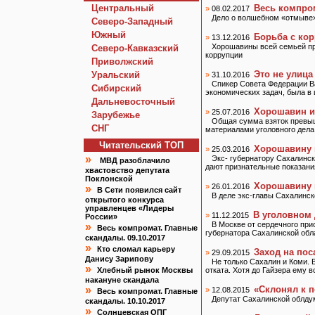
Центральный
Весь компром
»
08.02.2017
Дело о волшебном «отмыве» 
Северо-Западный
Южный
Борьба с кор
»
13.12.2016
Хорошавины всей семьей пр
Северо-Кавказский
коррупции
Приволжский
Это не улица
Уральский
»
31.10.2016
Спикер Совета Федерации В
Сибирский
экономических задач, была в
Дальневосточный
Хорошавин и 
»
25.07.2016
Зарубежье
Общая сумма взяток превыш
СНГ
материалами уголовного дела
Читательский TOП
Хорошавину 
»
25.03.2016
»
Экс- губернатору Сахалинск
МВД разоблачило
дают признательные показани
хвастовство депутата
Поклонской
Хорошавину 
»
26.01.2016
»
В Сети появился сайт
В деле экс-главы Сахалинск
открытого конкурса
управленцев «Лидеры
В уголовном 
»
11.12.2015
России»
В Москве от сердечного при
»
Весь компромат. Главные
губернатора Сахалинской обл
скандалы. 09.10.2017
»
Кто сломал карьеру
Заход на пос
»
29.09.2015
Данису Зарипову
Не только Сахалин и Коми. 
»
Хлебный рынок Москвы
отката. Хотя до Гайзера ему в
накануне скандала
»
«Склонял к 
»
12.08.2015
Весь компромат. Главные
Депутат Сахалинской облду
скандалы. 10.10.2017
»
Солнцевская ОПГ