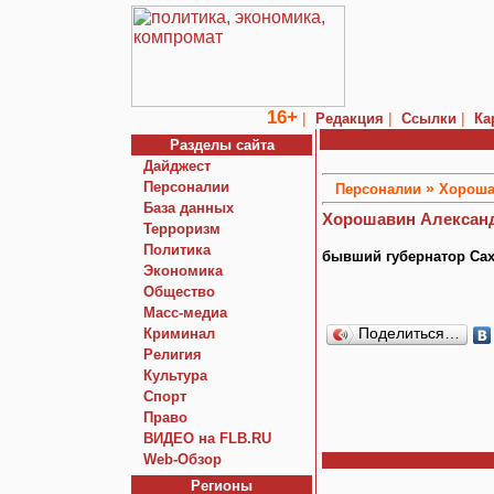
16+
|
|
|
Редакция
Ссылки
Ка
Разделы сайта
Дайджест
Персоналии
»
Персоналии
Хороша
База данных
Хорошавин Алексан
Терроризм
Политика
бывший губернатор Сах
Экономика
Общество
Macc-медиа
Криминал
Поделиться…
Религия
Культура
Спорт
Право
ВИДЕО на FLB.RU
Web-Обзор
Регионы