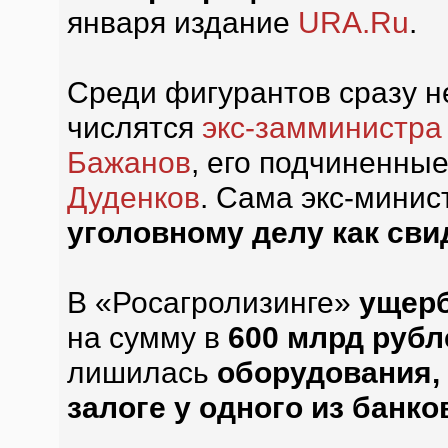
января издание
URA.Ru
.
Среди фигурантов сразу н
числятся
экс-замминистра 
Бажанов
, его подчиненны
Дуденков
. Сама экс-мини
уголовному делу как сви
В «Росагролизинге»
ущерб
на сумму в
600 млрд рубл
лишилась
оборудования, 
залоге у одного из банко