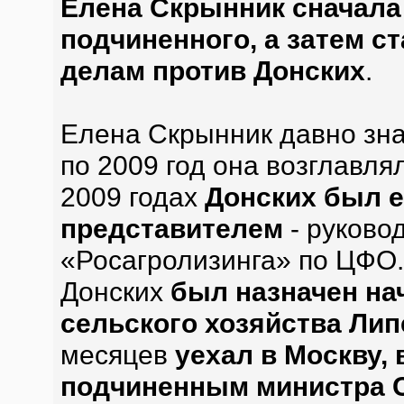
Елена Скрынник сначала
подчиненного, а затем с
делам против Донских
.
Елена Скрынник давно зна
по 2009 год она возглавля
2009 годах
Донских был 
представителем
- руково
«Росагролизинга» по ЦФО.
Донских
был назначен на
сельского хозяйства Лип
месяцев
уехал в Москву, 
подчиненным министра 