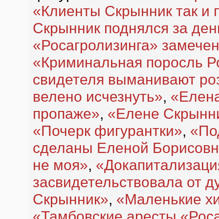
«Клиенты Скрынник так и 
Скрынник поднялся за ден
«Росагролизинга» замечен
«Криминальная поросль Р
свидетеля выманивают ро
велено исчезнуть»
,
«Елена
пропаже»
,
«Елене Скрынни
«Почерк фигурантки»
,
«По
сделаны Еленой Борисовн
не моя»
,
«Докапитализаци
засвидетельствовала от д
Скрынник»
,
«Маленькие х
«Тамбовские аресты «Рос