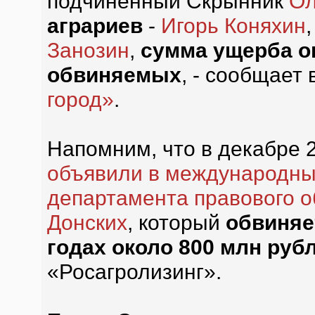
подчиненный Скрынник
Ол
аграриев
-
Игорь Коняхин
Занозин
,
сумма ущерба о
обвиняемых
, - сообщает
город»
.
Напомним, что в декабре 
объявили в международный
департамента правового 
Донских
, который
обвиняе
годах около 800 млн руб
«Росагролизинг».