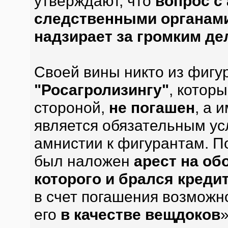
утверждают, что
вопрос с
следственными органами
надзирает за громким де
Своей вины никто из фигу
"Росагролизингу"
, котор
стороной,
не погашен
, а 
является обязательным у
амнистии к фигурантам. П
был наложен
арест на об
которого и брался кредит
в счет погашения возможн
его
в качестве вещдоков
»