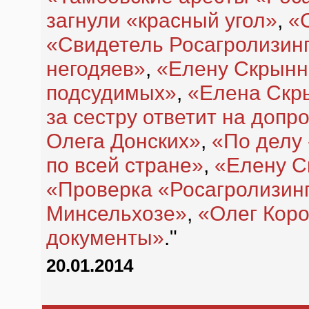
загнули «красный угол»
,
«
«Свидетель Росагролизин
негодяев»
,
«Елену Скрынн
подсудимых»
,
«Елена Скры
за сестру ответит на допр
Олега Донских»
,
«По делу
по всей стране»
,
«Елену С
«Проверка «Росагролизинг
Минсельхозе»
,
«Олег Коро
документы»
."
20.01.2014