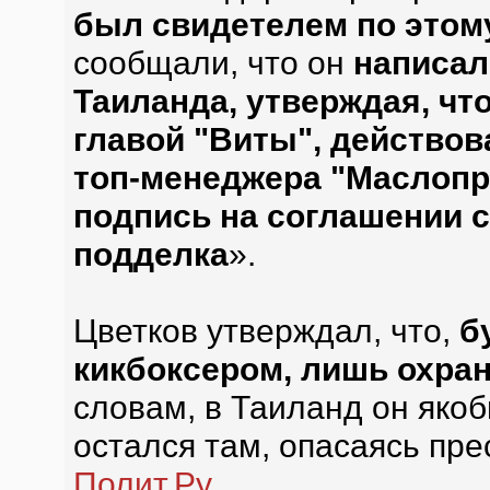
был свидетелем по этом
сообщали, что он
написал
Таиланда, утверждая, ч
главой "Виты", действо
топ-менеджера "Маслопр
подпись на соглашении с
подделка
».
Цветков утверждал, что,
б
кикбоксером, лишь охра
словам, в Таиланд он якоб
остался там, опасаясь пре
Полит.Ру
.