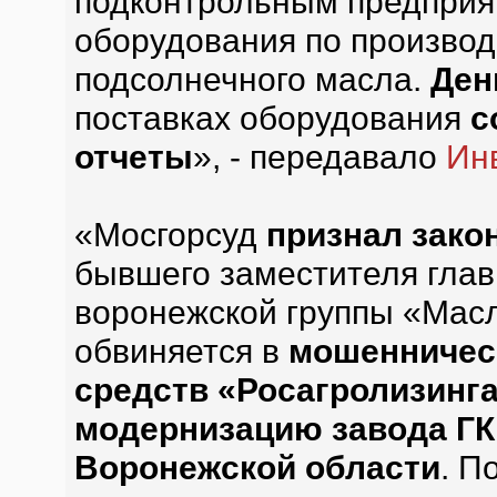
подконтрольным предприя
оборудования по произво
подсолнечного масла.
Ден
поставках оборудования
с
отчеты
», - передавало
Ин
«Мосгорсуд
признал зако
бывшего заместителя глав
воронежской группы «Мас
обвиняется в
мошенническ
средств «Росагролизинг
модернизацию завода ГК
Воронежской области
. П