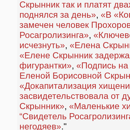
Скрынник так и платят дв
поднялся за день»
,
«В «Ко
замечен человек Прохоро
Росагролизинга»
,
«Ключев
исчезнуть»
,
«Елена Скрынн
«Елене Скрынник задержа
фигурантки»
,
«Подпись на
Еленой Борисовной Скрын
«Докапитализация хищен
засвидетельствовала от д
Скрынник»
,
«Маленькие х
“Свидетель Росагролизинг
негодяев»
."