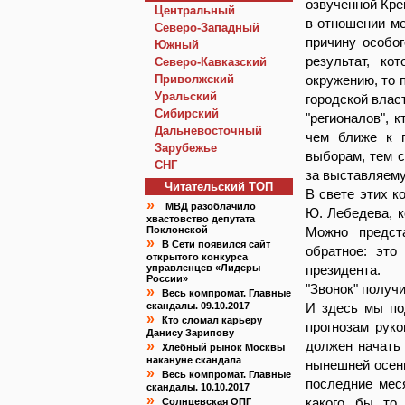
озвученной Кре
Центральный
в отношении ме
Северо-Западный
причину особо
Южный
результат, ко
Северо-Кавказский
Приволжский
окружению, то 
Уральский
городской власт
Сибирский
"регионалов", 
Дальневосточный
чем ближе к п
Зарубежье
выборам, тем с
СНГ
за выставляему
Читательский TOП
В свете этих к
»
МВД разоблачило
Ю. Лебедева, к
хвастовство депутата
Поклонской
Можно предст
»
В Сети появился сайт
обратное: это
открытого конкурса
управленцев «Лидеры
президента.
России»
"Звонок" получ
»
Весь компромат. Главные
скандалы. 09.10.2017
И здесь мы по
»
Кто сломал карьеру
прогнозам рук
Данису Зарипову
»
должен начать
Хлебный рынок Москвы
накануне скандала
нынешней осени
»
Весь компромат. Главные
последние мес
скандалы. 10.10.2017
»
какого бы то
Солнцевская ОПГ