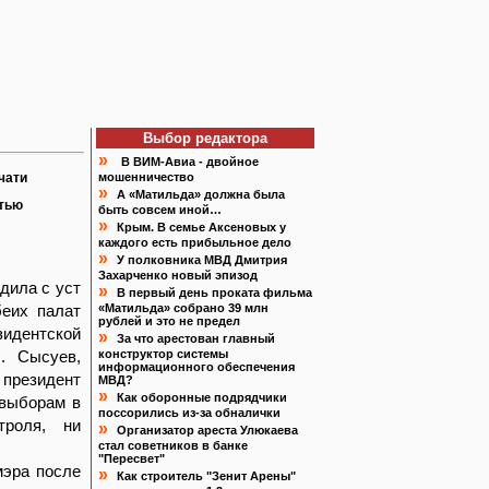
Выбор редактора
»
В ВИМ-Авиа - двойное
чати
мошенничество
»
А «Матильда» должна была
атью
быть совсем иной…
»
Крым. В семье Аксеновых у
каждого есть прибыльное дело
»
У полковника МВД Дмитрия
Захарченко новый эпизод
дила с уст
»
В первый день проката фильма
беих палат
«Матильда» собрано 39 млн
рублей и это не предел
зидентской
»
За что арестован главный
. Сысуев,
конструктор системы
информационного обеспечения
 президент
МВД?
»
Как оборонные подрядчики
 выборам в
поссорились из-за обналички
троля, ни
»
Организатор ареста Улюкаева
стал советников в банке
"Пересвет"
мэра после
»
Как строитель "Зенит Арены"