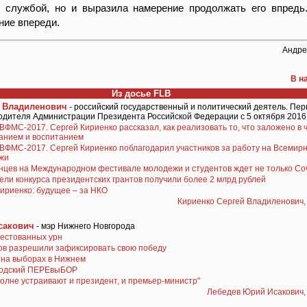
й службой, но и выразила намерение продолжать его впредь
ние впереди.
Андре
В н
Из досье FLB
й Владиленович
- российский государственный и политический деятель. Пе
одителя Администрации Президента Российской Федерации с 5 октября 2016
ВФМС-2017. Сергей Кириенко рассказал, как реализовать то, что заложено в 
анием и воспитанием
ВФМС-2017. Сергей Кириенко поблагодарил участников за работу на Всемир
жи
нцев на Международном фестивале молодежи и студентов ждет не только Со
ли конкурса президентских грантов получили более 2 млрд рублей
ириенко: будущее – за НКО
Кириенко Сергей Владиленович, 
сакович
- мэр Нижнего Новгорода
рестованных урн
ов разрешили зафиксировать свою победу
 на выборах в Нижнем
одский ПЕРЕвыБОР
олне устраивают и президент, и премьер-министр"
Лебедев Юрий Исакович, 