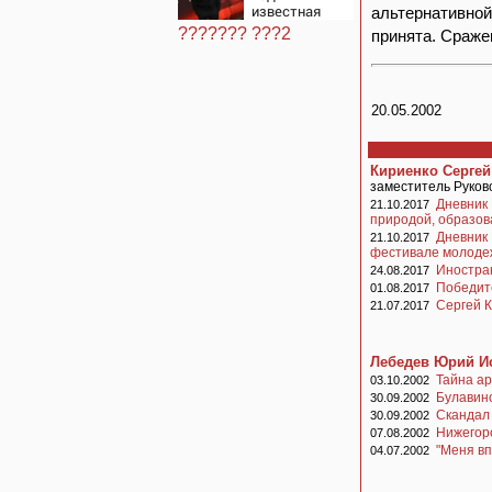
известная
альтернативно
журналистка
??????? ???2
принята. Сраже
подтвердила
роман
Бондарчука и
Исаковой
20.05.2002
Кириенко Серге
заместитель Руков
Дневник 
21.10.2017
природой, образов
Дневник 
21.10.2017
фестивале молоде
Иностра
24.08.2017
Победите
01.08.2017
Сергей К
21.07.2017
Лебедев Юрий И
Тайна а
03.10.2002
Булавин
30.09.2002
Скандал
30.09.2002
Нижегор
07.08.2002
"Меня вп
04.07.2002