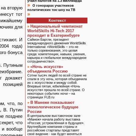
утаил налогов на 1.3 миллиарда
»
О гонорарах участников
 на вторую
политических ток-шоу на ТВ
инесут тот
»
лижайшему
Контекст
Национальный чемпионат
мочиях для
»
WorldSkills Hi-Tech 2017
проходит в Екатеринбурге
стихают. И
Саймон Бартли, президент
международного движения WorldSkills
2004 года)
International: «WorldSkills – это не
только соревнования, это целая
ого бонуса
среда: компетенции, навыки, умения,
карьера и глобальное международное
сотрудничество».
В. Путиным
«Ночь искусств»
»
еизбрание.
объединила Россию
Сотни тысяч людей по всей стране не
г докажет
спали в эту ночь, которая объединила
их с искусством и между собой.
с позицией
Впервые пятая, юбилейная «Ночь
искусств» прошла по всей стране. О
некоторых событиях ночи – на
страницах FLB.ru
В Манеже показывают
»
м, что, по
технологическое будущее
, В. Путин
России
не позднее
В центральном выставочном зале
«Манеж» начала работу выставка
екрет, что
«Россия, устремлённая в будущее».
Крупнейшие компании страны и
о и вообще
российские стартапы представят
своё видение - как будет меняться
холодными