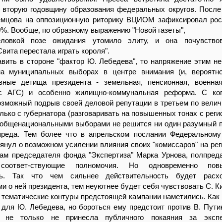
 вторую годовщину образования федеральных округов. После
емцова на оппозиционную риторику ВЦИОМ зафиксировал рос
%. Вообще, по образному выражению "Новой газеты",
еловкой позе ожидания утомило элиту, и она почувство
Свита перестала играть короля".
вить в стороне "фактор Ю. Лебедева", то напряжение этим не
а муниципальных выборах в центре внимания (и, вероятно
вные детища президента - земельная, пенсионная, военна
с АГС) и особенно жилищно-коммунальная реформа. С ког
озможный подрыв своей деловой репутации в третьем по велич
лько с губернатора (разговаривать на повышенных тонах с рег
 общенациональными выборами не решится ни один разумный п
преда. Тем более что в апрельском послании Федеральном
янул о возможном усилении влияния своих "комиссаров" на ре
вам председателя фонда "Экспертиза" Марка Урнова, полпре
оответ-ствующие полномочия. Но одновременно пов
сть. Так что чем сильнее действительность будет расх
и о ней президента, тем неуютнее будет себя чувствовать С. К
 тематические контуры предстоящей кампании наметились. Как
 для Ю. Лебедева, но бороться ему предстоит против В. Путин
 не только не принесла публичного покаяния за эксп