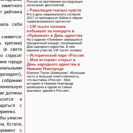
Россия на протяжении последующих
 заметного
нескольких десятилетий.
Революция гнилых чувств
»
т рейтинга
Кто в день национального согласия
2017-го преподносит бойню в образе
«цивилизованного протеста»
вала себя
130 тысяч человек
»
побывало на концерте в
«Лужниках» в День единства
 снимется:
На стадионе «Лужники» завершился
, критики)
праздничный концерт, посвященный
Дню народного единства. В нем
я (в свете
приняли участие 130 тысяч человек
о спросит
Исторический парк «Россия
»
– Моя история» открыт в
ине городе
День народного единства в
иональными
Нижнем Новгороде
Епископ Тихон (Шевкунов): «Большая
резидент),
честь и большая ответственность,
у собранию
что выставка «Россия – Моя
история» в Нижнем Новгороде
гиональную
размещена в одном из самых
красивых зданий в России».
дам должны
ысится и
одиться с
ириенко.
 бы ужасно
а. Кстати,
еримент с