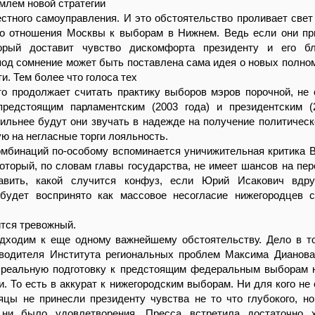
млем новой стратегии
стного самоуправления. И это обстоятельство проливает свет
го отношения Москвы к выборам в Нижнем. Ведь если они пр
торый доставит чувство дискомфорта президенту и его б
под сомнение может быть поставлена сама идея о новых полно
и. Тем более что голоса тех
кто продолжает считать практику выборов мэров порочной, не 
редстоящим парламентским (2003 года) и президентским (
ильнее будут они звучать в надежде на получение политическ
ю на негласные торги лояльность.
омбинаций по-особому вспоминается уничижительная критика 
оторый, по словам главы государства, не имеет шансов на пер
авить, какой случится конфуз, если Юрий Исакович вдру
 будет воспринято как массовое несогласие нижегородцев 
ится тревожный.
дходим к еще одному важнейшему обстоятельству. Дело в то
оводителя Института региональных проблем Максима Дианова
 реальную подготовку к предстоящим федеральным выборам 
. То есть в аккурат к нижегородским выборам. Ни для кого не с
яцы не принесли президенту чувства не то что глубокого, н
 ни было удовлетворения. Пресса встретила достаточно 