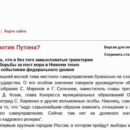
|
Карта сайта
ротив Путина?
Версия для пе
Сохранить ст
к, что и без того замысловатые траектории
борьбы за пост мэра в Нижнем тесно
с событиями федерального уровня
ешней весной тема местного самоуправления буквально не схо
сударства. О его особом значении говорили руководители о
собрания С. Миронов и Г. Селезнев, заместитель главы пре
 Д. Козак, глава Конгресса муниципальных образований О
лпред С. Кириенко и другие вельможные особы. Наконец, сам
а то, что "надо серьезнейшим образом изменить отношение к
ого самоуправления. Сейчас там нет ни должного кон
 кадрового резерва".
 первым крупным городом России, в котором пройдут выборы 