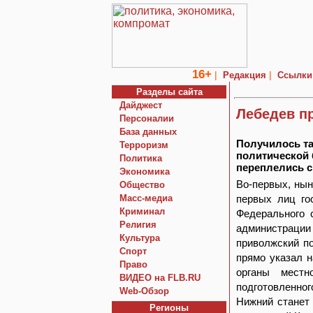
16+
|
|
Редакция
Ссылки
Разделы сайта
Дайджест
Лебедев п
Персоналии
База данных
Получилось та
Терроризм
политической 
Политика
переплелись 
Экономика
Во-первых, нын
Общество
Macc-медиа
первых лиц го
Криминал
Федерального 
Религия
администрации
Культура
приволжский по
Спорт
прямо указал н
Право
органы местн
ВИДЕО на FLB.RU
подготовленного
Web-Обзор
Нижний станет
Регионы