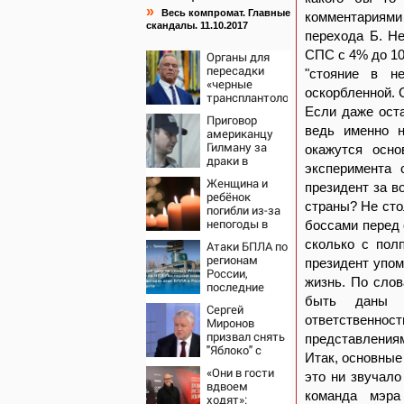
»
Весь компромат. Главные
комментариями
скандалы. 11.10.2017
перехода Б. Н
СПС с 4% до 10
Органы для
пересадки
"стояние в н
«черные
оскорбленной. 
трансплантологи»
извлекали у
Если даже оста
Приговор
еще живых
ведь именно н
американцу
пациентов
Гилману за
окажутся осно
драки в
эксперимента 
воронежском
Женщина и
СИЗО
президент за в
ребёнок
потребовали
страны? Не сто
погибли из-за
ужесточить -
непогоды в
боссами перед
Новости на
Смоленске
Вести.ru
сколько с пол
Атаки БПЛА по
регионам
президент упом
России,
жизнь. По сло
последние
новости на 7
быть даны с
Сергей
августа 2026:
ответственно
Миронов
последствия,
призвал снять
представлениям
атаки на
"Яблоко" с
склады
Итак, основные
выборов -
Wildberries,
«Они в гости
Новости на
это ни звучало
состояние
вдвоем
Вести.ru
пострадавших
команда мэра
ходят»: