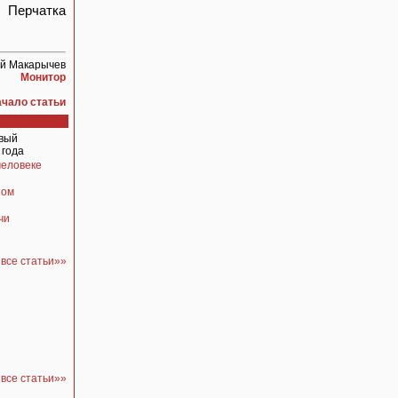
. Перчатка
й Макарычев
Монитор
ачало статьи
рвый
 года
человеке
ном
чи
все статьи»»
все статьи»»