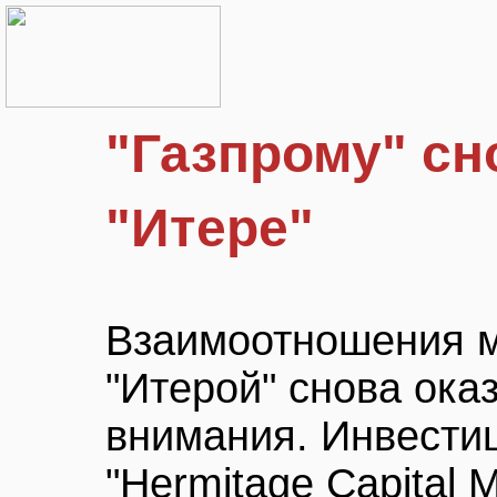
"Газпрому" сн
"Итере"
Взаимоотношения м
"Итерой" снова ока
внимания. Инвести
"Hermitage Capital