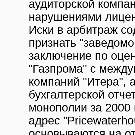
аудиторской компан
нарушениями лицен
Иски в арбитраж с
признать "заведом
заключение по оце
"Газпрома" с между
компаний "Итера", 
бухгалтерской отче
монополии за 2000 
адрес "Pricewaterh
основываются на о