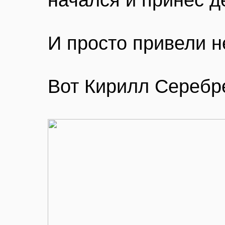
начался и принёс д
И просто привели н
Вот Кирилл Серебре