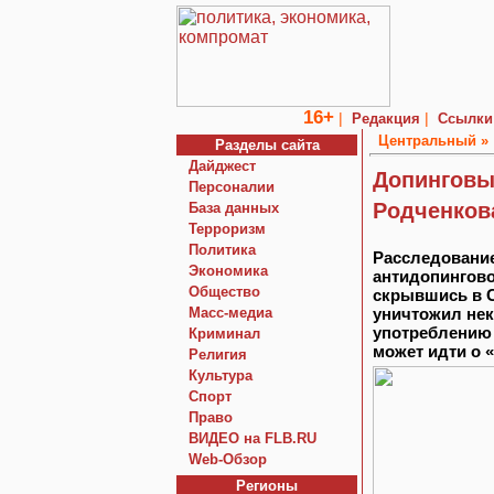
16+
|
|
Редакция
Ссылки
Центральный »
Разделы сайта
Дайджест
Допинговы
Персоналии
Родченков
База данных
Терроризм
Политика
Расследовани
Экономика
антидопингово
Общество
скрывшись в С
Macc-медиа
уничтожил нек
употреблению 
Криминал
может идти о 
Религия
Культура
Спорт
Право
ВИДЕО на FLB.RU
Web-Обзор
Регионы