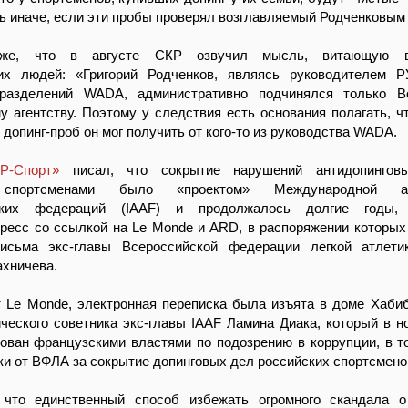
ть иначе, если эти пробы проверял возглавляемый Родченковым 
кже, что в августе СКР озвучил мысль, витающую в
их людей: «Григорий Родченков, являясь руководителем
дразделений WADA, административно подчинялся только В
у агентству. Поэтому у следствия есть основания полагать, ч
 допинг-проб он мог получить от кого-то из руководства WADA.
«Р-Спорт»
писал, что сокрытие нарушений антидопингов
 спортсменами было «проектом» Международной ас
еских федераций (IAAF) и продолжалось долгие годы,
ресс со ссылкой на Le Monde и ARD, в распоряжении которых
исьма экс-главы Всероссийской федерации легкой атлети
ахничева.
т Le Monde, электронная переписка была изъята в доме Хаби
еского советника экс-главы IAAF Ламина Диака, который в н
ован французскими властями по подозрению в коррупции, в т
ки от ВФЛА за сокрытие допинговых дел российских спортсмено
что единственный способ избежать огромного скандала о