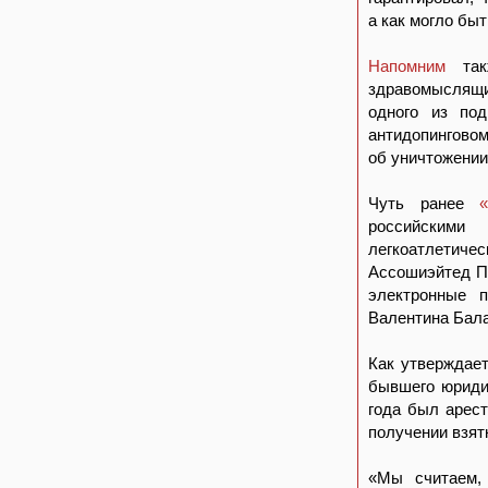
а как могло бы
Напомним
та
здравомыслящ
одного из по
антидопинговом
об уничтожении
Чуть ранее
российскими
легкоатлетич
Ассошиэйтед П
электронные п
Валентина Бал
Как утверждае
бывшего юридич
года был арест
получении взят
«Мы считаем, 