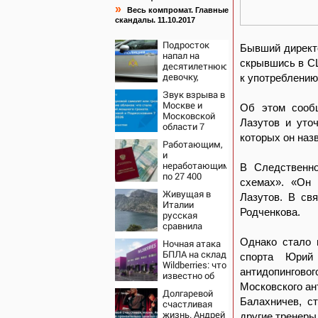
»
Весь компромат. Главные
скандалы. 11.10.2017
Подросток
Бывший директо
напал на
скрывшись в СШ
десятилетнюю
девочку,
к употреблению
ворвавшись в
Звук взрыва в
квартиру
Москве и
Об этом сообщ
Московской
Лазутов и уто
области 7
августа 2026
которых он назв
Работающим,
года: Причины,
и
источник,
неработающим:
В Следственно
откуда был
по 27 400
громкий
схемах». «Он 
рублей вручат
хлопок
Живущая в
пенсионерам в
Лазутов. В св
Италии
сентябре -
Родченкова.
русская
PrimaMedia.ru
сравнила
жизнь в
Однако стало 
Ночная атака
Европе и в
БПЛА на склад
спорта Юрий 
Крыму
Wildberries: что
антидопингово
известно об
очередном
Московского ан
Долгаревой
ударе по
Балахничев, с
счастливая
логистическим
жизнь. Андрей
другие тренеры