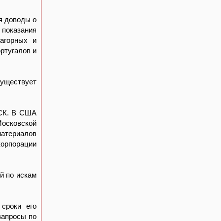
я доводы о
 показания
агорных и
ртугалов и
существует
СК. В США
осковской
материалов
корпорации
й по искам
 сроки его
запросы по