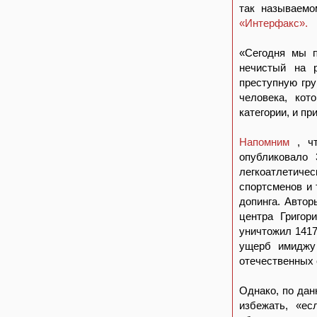
так называемо
«Интерфакс».
«Сегодня мы п
нечистый на р
преступную гру
человека, кот
категории, и пр
Напомним
, ч
опубликовало 
легкоатлетиче
спортсменов и 
допинга. Автор
центра Григор
уничтожил 1417
ущерб имиджу 
отечественных 
Однако, по дан
избежать, «е