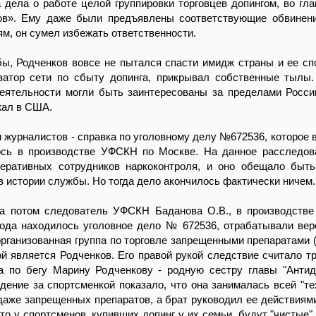
 дела о работе целой группировки торговцев допингом, во гла
ов». Ему даже были предъявлены соответствующие обвинени
ям, он сумел избежать ответственности.
ы, Родченков вовсе не пытался спасти имидж страны и ее сп
изатор сети по сбыту допинга, прикрывал собственные тылы
деятельности могли быть заинтересованы за пределами Росси
жал в США.
 журналистов - справка по уголовному делу №672536, которое в
ось в производстве УФСКН по Москве. На данное расследо
еративных сотрудников наркоконтроля, и оно обещало быт
в истории службы. Но тогда дело акончилось фактически ничем.
 а потом следователь УФСКН Баданова О.В., в производстве
года находилось уголовное дело № 672536, отрабатывали вер
организованная группа по торговле запрещенными препаратами (
й является Родченков. Его правой рукой следствие считало т
а по бегу Марину Родченкову - родную сестру главы "Антид
дение за спортсменкой показало, что она занималась всей "те
даже запрещенных препаратов, а брат руководил ее действиями
что у спортсменов, купивших допинг у их семьи, будут "чистые"