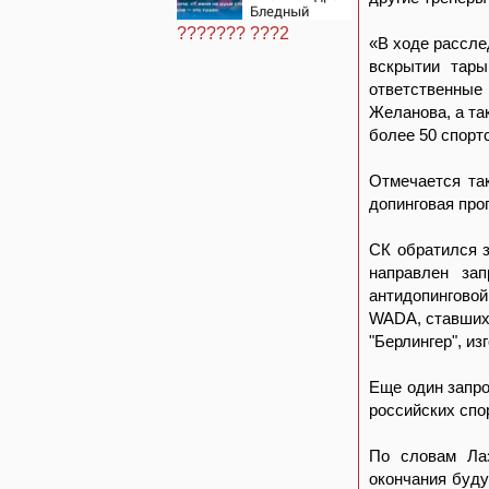
центрам
Бледный
07/08/2026 –
пронзительно
Новости
??????? ???2
зачитал стихи
«В ходе рассле
вместо рэпа:
вскрытии тары
«У меня на
ответственны
душе сто и
один шов —
Желанова, а та
это туше»
более 50 спорт
Отмечается так
допинговая про
СК обратился 
направлен за
антидопингово
WADA, ставших
"Берлингер", из
Еще один запро
российских спо
По словам Лаз
окончания буду