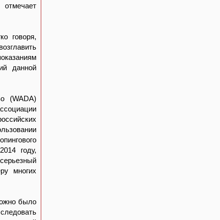
, отмечает
ко говоря,
озглавить
показаниям
ий данной
во (WADA)
ссоциации
российских
ользовании
опингового
014 году,
 серьезный
еру многих
можно было
следовать