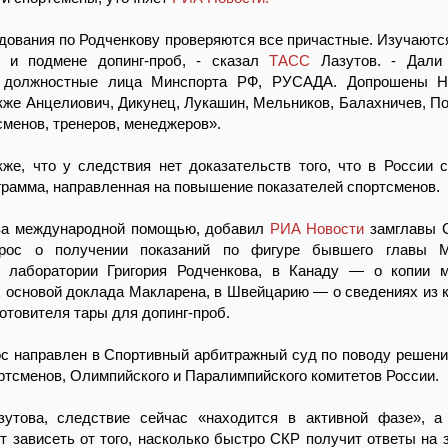
дования по Родченкову проверяются все причастные. Изучаютс
 и подмене допинг-проб, - сказал
ТАСС
Лазутов. - Дали
е должностные лица Минспорта РФ, РУСАДА. Допрошены Н
кже Анцелиович, Дикунец, Лукашин, Мельников, Балахничев, По
сменов, тренеров, менеджеров».
же, что у следствия нет доказательств того, что в России 
грамма, направленная на повышение показателей спортсменов.
за международной помощью, добавил
РИА Новости
замглавы 
прос о получении показаний по фигуре бывшего главы М
й лаборатории Григория Родченкова, в Канаду — о копии 
 основой доклада Макларена, в Швейцарию — о сведениях из 
готовителя тары для допинг-проб.
с направлен в Cпортивный арбитражный суд по поводу решени
ртсменов, Олимпийского и Паралимпийского комитетов России.
утова, следствие сейчас «находится в активной фазе», а
т зависеть от того, насколько быстро СКР получит ответы на 