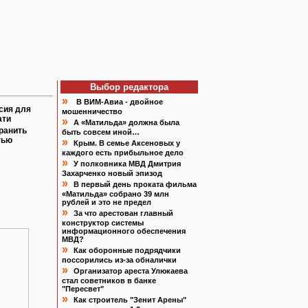
Выбор редактора
»
В ВИМ-Авиа - двойное
сия для
мошенничество
ати
»
А «Матильда» должна была
ранить
быть совсем иной…
тью
»
Крым. В семье Аксеновых у
каждого есть прибыльное дело
»
У полковника МВД Дмитрия
Захарченко новый эпизод
»
В первый день проката фильма
«Матильда» собрано 39 млн
рублей и это не предел
»
За что арестован главный
конструктор системы
информационного обеспечения
МВД?
»
Как оборонные подрядчики
поссорились из-за обналички
»
Организатор ареста Улюкаева
стал советников в банке
"Пересвет"
»
Как строитель "Зенит Арены"