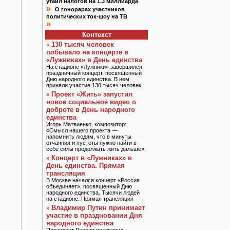
утаил налогов на 1.3 миллиарда
»
О гонорарах участников
политических ток-шоу на ТВ
»
Контекст
130 тысяч человек
»
побывало на концерте в
«Лужниках» в День единства
На стадионе «Лужники» завершился
праздничный концерт, посвященный
Дню народного единства. В нем
приняли участие 130 тысяч человек
Проект «Жить» запустил
»
новое социальное видео о
доброте в День народного
единства
Игорь Матвиенко, композитор:
«Смысл нашего проекта —
напомнить людям, что в минуты
отчаяния и пустоты нужно найти в
себе силы продолжать жить дальше».
Концерт в «Лужниках» в
»
День единства. Прямая
трансляция
В Москве начался концерт «Россия
объединяет», посвященный Дню
народного единства. Тысячи людей
на стадионе. Прямая трансляция
Владимир Путин принимает
»
участие в праздновании Дня
народного единства