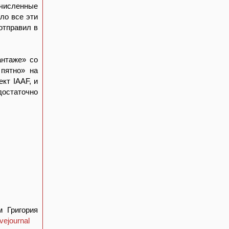
численные
ло все эти
отправил в
антаже» со
 пятно» на
кт IAAF, и
остаточно
м Григория
ivejournal