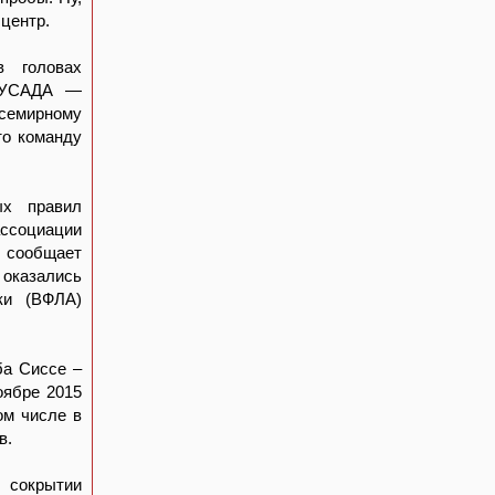
центр.
 головах
 РУСАДА —
семирному
то команду
ых правил
социации
 сообщает
 оказались
ки (ВФЛА)
ба Сиссе –
оябре 2015
ом числе в
в.
 сокрытии