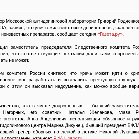
р Московской антидопинговой лаборатории Григорий Родченков
А, заявил, что уничтожил некоторые допинг-пробы, склонял с
 неизвестных препаратов, сообщает сегодня
«Газета.ру».
ил заместитель председателя Следственного комитета Ро
чнил, что соответствующие показания дали сами спортсмен
ать не может.
м комитете России считают, что «речь может идти о кри
вполне мог разработать и возглавить преступную группу»
язи с этим он высказал недоумение, как можно вообще вер
известно, что в числе допрошенных — бывший заместитель
Нагорных, его советник Наталья Желанова, глава Ро
го агентства Анна Анцелиович, исполняющая обязанности ру
тидопингового центра Марина Дикунец, бывший президент ВФЛ
тарший тренер сборных по легкой атлетике Николай Лукашки
 и спортсмены, уточняет
РИА Новости.