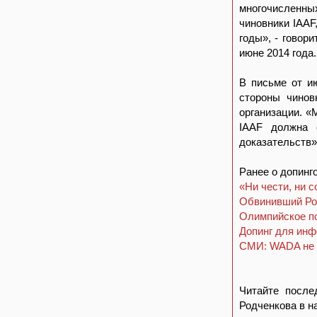
многочисленны
чиновники IAAF
годы», - говор
июне 2014 года.
В письме от и
стороны чинов
организации. «
IAAF должна 
доказательств»,
Ранее о допинг
«Ни чести, ни с
Обвинивший Рос
Олимпийское п
Допинг для ин
СМИ: WADA не х
Читайте после
Родченкова в н