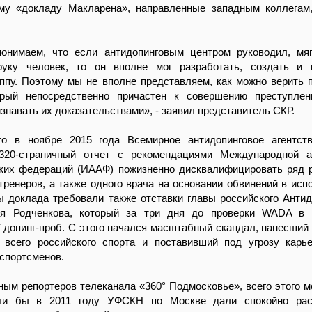
му «докладу Макларена», направленные западным коллегам
онимаем, что если антидопинговым центром руководил, мяг
уку человек, то он вполне мог разработать, создать и в
ппу. Поэтому мы не вполне представляем, как можно верить 
орый непосредственно причастен к совершению преступлен
изнавать их доказательствами», - заявил представитель СКР.
то в ноябре 2015 года Всемирное антидопинговое агентст
320-страничный отчет с рекомендациями Международной а
ских федераций (ИААФ) пожизненно дисквалифицировать ряд 
тренеров, а также одного врача на основании обвинений в исп
ы доклада требовали также отставки главы российского Антид
ия Родченкова, который за три дня до проверки WADA в 2
 допинг-проб. С этого начался масштабный скандал, нанесший
всего российского спорта и поставивший под угрозу карь
спортсменов.
ным репортеров телеканала «360° Подмосковье», всего этого 
сли бы в 2011 году УФСКН по Москве дали спокойно рас