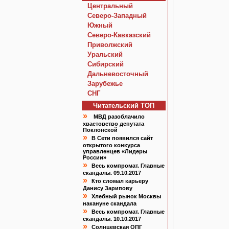
Центральный
Северо-Западный
Южный
Северо-Кавказский
Приволжский
Уральский
Сибирский
Дальневосточный
Зарубежье
СНГ
Читательский TOП
»
МВД разоблачило
хвастовство депутата
Поклонской
»
В Сети появился сайт
открытого конкурса
управленцев «Лидеры
России»
»
Весь компромат. Главные
скандалы. 09.10.2017
»
Кто сломал карьеру
Данису Зарипову
»
Хлебный рынок Москвы
накануне скандала
»
Весь компромат. Главные
скандалы. 10.10.2017
»
Солнцевская ОПГ