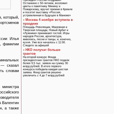
Президент России поздравил
Останкино с 50-летием, возложил
цветы к памятнику Минину и
Пожарскому, вручит премии в Кремле
и посетит выставку «Россия,
устремленная в будущее в Манеже»
, который,
Москва 4 ноября вступила в
»
портсменов
праздник
Площадь Революции, Манежная и
Тверская площади, Новый Арбат и
«Лужники» принимают гостей. Игры
народов России, архитектура,
ссии Илья
живопись, песни и танцы, и, конечно,
кухня. Уже все началось с 11:00.
ы, фамилии
Следите за афишей
НКО получат больше
»
грантов
На второй конкурс Фонда
минальных
президентских грантов НКО подали
более 9,5 тыс. заявок на сумму 30
, — сказал
млрд рублей. В итоге первого
конкурса победила каждая шестая
ить словам
заявка. Фонд грантов решено
увеличить с 4 до 7 млрд рублей
 министра
ссийского
ководителя
А Валентин
н, а также