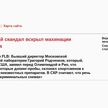
|
Карта сайта
й скандал вскрыл махинации
Вер
печ
а
Сох
ста
е FLB: Бывший директор Московской
й лаборатории Григорий Родченков, который,
ША, заявил перед Олимпиадой в Рио, что
оторые допинг-пробы, склонял спортсменов к
неизвестных препаратов. В СКР считают, что речь
«криминальных схемах»