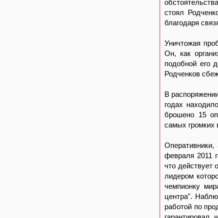
обстоятельства
стоял Родченк
благодаря связ
Уничтожая проб
Он, как орган
подобной его 
Родченков сбе
В распоряжении
годах находил
брошено 15 оп
самых громких 
Оперативники,
февраля 2011 
что действует 
лидером которо
чемпионку мир
центра". Наблю
работой по про
гарантировал, 