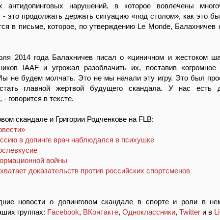
х антидопинговых нарушений, в которое вовлечены много
, - это продолжать держать ситуацию «под столом», как это бы
ится в письме, которое, по утверждению Le Monde, Балахничев 
юля 2014 года Балахничев писал о «циничном и жестоком ш
ников IAAF и угрожал разоблачить их, поставив «огромное
Мы не будем молчать. Это не мы начали эту игру. Это был прое
стать главной жертвой будущего скандала. У нас есть д
 - говорится в тексте.
овом скандале и Григории Родченкове на FLB:
овести»
сию в допинге врач наблюдался в психушке
ослевкусие
формационной войны
ватает доказательств против российских спортсменов
дние новости о допинговом скандале в спорте и роли в не
аших группах:
Facebook
,
ВКонтакте
,
Одноклассники
,
Twitter
и в
L