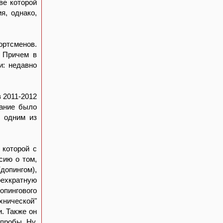
ве которой
я, однако,
ортсменов.
. Причем в
и: недавно
 2011-2012
вание было
ь одним из
 которой с
сию о том,
допингом),
рехкратную
опингового
хнической"
. Также он
 пробы. Ну,